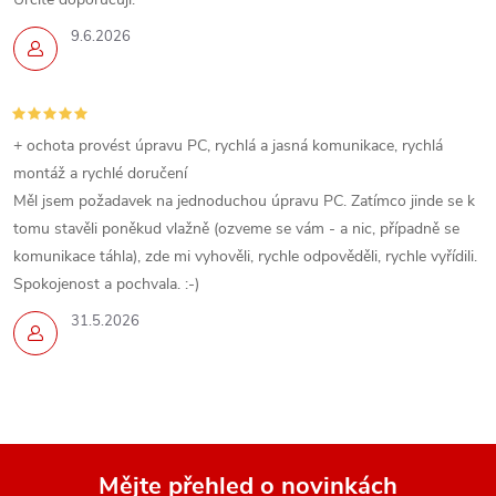
9.6.2026
+ ochota provést úpravu PC, rychlá a jasná komunikace, rychlá
montáž a rychlé doručení
Měl jsem požadavek na jednoduchou úpravu PC. Zatímco jinde se k
tomu stavěli poněkud vlažně (ozveme se vám - a nic, případně se
komunikace táhla), zde mi vyhověli, rychle odpověděli, rychle vyřídili.
Spokojenost a pochvala. :-)
31.5.2026
Mějte přehled o novinkách