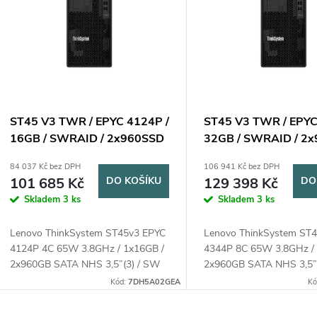
n
p
p
s
r
p
ST45 V3 TWR / EPYC 4124P /
ST45 V3 TWR / EPYC
o
16GB / SWRAID / 2x960SSD
32GB / SWRAID / 2
r
/ 500W
/ 500W
84 037 Kč bez DPH
106 941 Kč bez DPH
d
101 685 Kč
DO KOŠÍKU
129 398 Kč
DO
o
Skladem
3 ks
Skladem
3 ks
u
d
Lenovo ThinkSystem ST45v3 EPYC
Lenovo ThinkSystem ST
k
4124P 4C 65W 3.8GHz / 1x16GB /
4344P 8C 65W 3.8GHz /
u
2x960GB SATA NHS 3,5”(3) / SW
2x960GB SATA NHS 3,5”
t
RAID / noDVD / noXCC / 500W
RAID / noDVD / noXCC 
Kód:
7DH5A02GEA
Kó
k