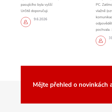
pasujícího byla vyšší
PC. Zatímc
Určitě doporučuji.
vlažně (oz
komunikace
9.6.2026
odpověděli,
pochvala. :
3
i
Z
Mějte přehled o novinkách
á
p