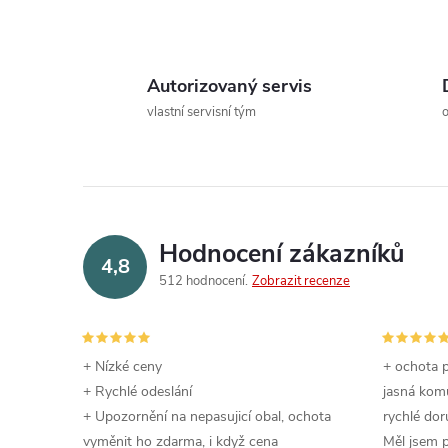
Autorizovaný servis
l
vlastní servisní tým
Hodnocení zákazníků
4,8
512 hodnocení
Zobrazit recenze
í
+ Nízké ceny
+ ochota p
r
+ Rychlé odeslání
jasná komu
+ Upozornění na nepasujicí obal, ochota
rychlé dor
vyměnit ho zdarma, i když cena
Měl jsem 