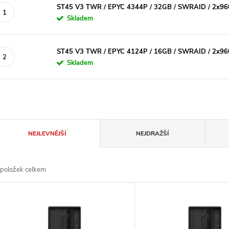
ST45 V3 TWR / EPYC 4344P / 32GB / SWRAID / 2x9
Skladem
ST45 V3 TWR / EPYC 4124P / 16GB / SWRAID / 2x9
Skladem
Ř
NEJLEVNĚJŠÍ
NEJDRAŽŠÍ
a
položek celkem
z
V
e
ý