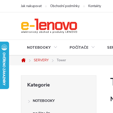
Přejít
Jak nakupovat
Obchodní podmínky
Kontakty
na
obsah
NOTEBOOKY
POČÍTAČE
SE
SERVERY
Tower
Domů
P
Přeskočit
Kategorie
kategorie
o
NOTEBOOKY
s