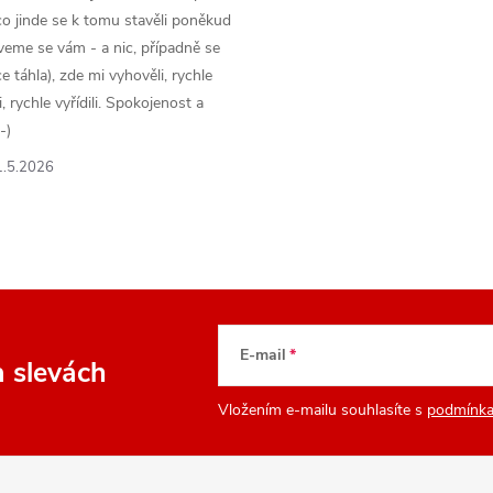
k
o jinde se k tomu stavěli poněkud
veme se vám - a nic, případně se
y
 táhla), zde mi vyhověli, rychle
 rychle vyřídili. Spokojenost a
v
-)
ý
1.5.2026
p
s
u
E-mail
a slevách
Vložením e-mailu souhlasíte s
podmínka