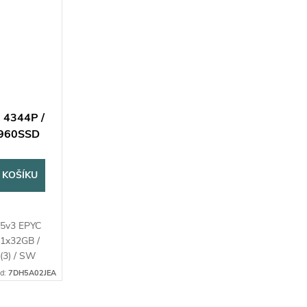
 4344P /
x960SSD
 KOŠÍKU
45v3 EPYC
 1x32GB /
(3) / SW
/ 500W
d:
7DH5A02JEA