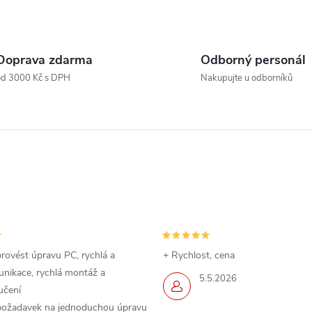
ů
t
O
v
ů
Doprava zdarma
Odborný personál
od 3000 Kč s DPH
Nakupujte u odborníků
á
d
a
c
p
rovést úpravu PC, rychlá a
+ Rychlost, cena
nikace, rychlá montáž a
5.5.2026
učení
v
požadavek na jednoduchou úpravu