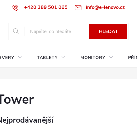
+420 389 501 065
info@e-lenovo.cz
HLEDAT
RVERY
TABLETY
MONITORY
PŘÍ
Tower
Nejprodávanější