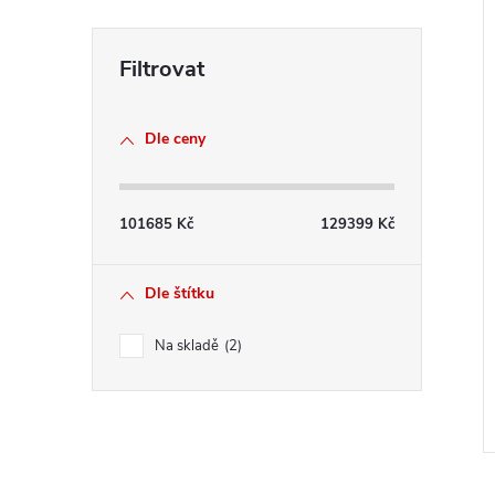
e
í
l
i
Dle ceny
101685
Kč
129399
Kč
Dle štítku
Na skladě
2