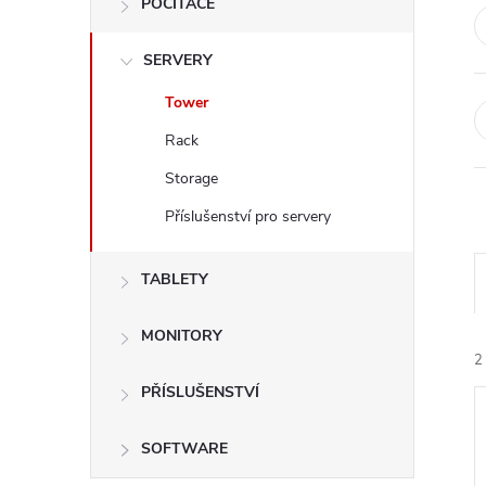
POČÍTAČE
t
SERVERY
r
Tower
a
Rack
n
Storage
Příslušenství pro servery
n
í
TABLETY
p
MONITORY
2
a
PŘÍSLUŠENSTVÍ
n
SOFTWARE