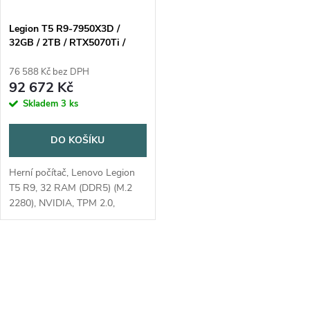
Legion T5 R9-7950X3D /
32GB / 2TB / RTX5070Ti /
W11H
76 588 Kč bez DPH
92 672 Kč
Skladem
3 ks
DO KOŠÍKU
Herní počítač, Lenovo Legion
T5 R9, 32 RAM (DDR5) (M.2
2280), NVIDIA, TPM 2.0,
Bluetooth (2,5 Gbs), operační
systém Windows 11 Home
O
v