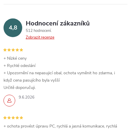
l
á
Hodnocení zákazníků
d
4,8
512 hodnocení
a
Zobrazit recenze
c
í
+ Nízké ceny
+ Rychlé odeslání
p
+ Upozornění na nepasujicí obal, ochota vyměnit ho zdarma, i
když cena pasujícího byla vyšší
r
Určitě doporučuji.
v
9.6.2026
k
y
+ ochota provést úpravu PC, rychlá a jasná komunikace, rychlá