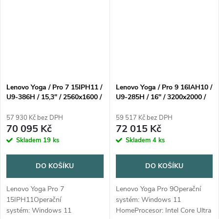
čeština /...
LPDDR5X-7500Počet...
Lenovo Yoga / Pro 7 15IPH11 /
Lenovo Yoga / Pro 9 16IAH10 /
U9-386H / 15,3" / 2560x1600 /
U9-285H / 16" / 3200x2000 /
Touch / 32GB / 1TB / RTX
Touch / 32GB / 1TB / RTX
5060 / W11P / Gray / 3R On-
5060 / W11H / Gray / 3R On-
57 930 Kč bez DPH
59 517 Kč bez DPH
Site
Site
70 095 Kč
72 015 Kč
Skladem
19 ks
Skladem
4 ks
DO KOŠÍKU
DO KOŠÍKU
Lenovo Yoga Pro 7
Lenovo Yoga Pro 9Operační
15IPH11Operační
systém: Windows 11
systém: Windows 11
HomeProcesor: Intel Core Ultra