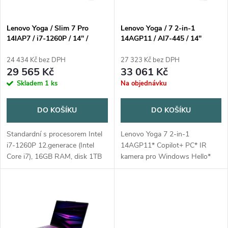
í
s
p
Lenovo Yoga / Slim 7 Pro
Lenovo Yoga / 7 2-in-1
14IAP7 / i7-1260P / 14" /
14AGP11 / AI7-445 / 14"
p
2880x1800 / 16GB / 1TB SSD
2880x1800 / Touch / 32GB /
r
/ Iris Xe / W11H / Gray / 2R
1TB / AMD int / W11H /
24 434 Kč bez DPH
27 323 Kč bez DPH
r
Seashell / 3R On-Site
29 565 Kč
33 061 Kč
o
Skladem
1 ks
Na objednávku
o
d
DO KOŠÍKU
DO KOŠÍKU
d
u
Standardní s procesorem Intel
Lenovo Yoga 7 2-in-1
u
i7-1260P 12.generace (Intel
14AGP11* Copilot+ PC* IR
k
Core i7), 16GB RAM, disk 1TB
kamera pro Windows Hello*
k
SSD, displej 14" (Iris Xe)
Lenovo Yoga Pen Gen 2 with
antireflexní, Intel Iris Xe
Case (Seashell)Operační
t
Graphics, podpora USB 3.x,...
systém: Windows® 11 Home,
t
čeština / slovenština /...
ů
ů