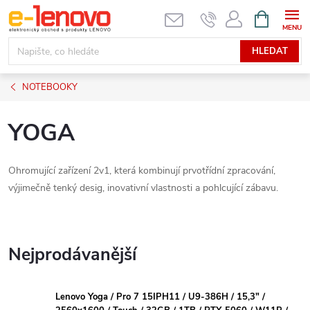
Přejít
NÁKUPNÍ
KOŠÍK
na
obsah
HLEDAT
NOTEBOOKY
YOGA
Ohromující zařízení 2v1, která kombinují prvotřídní zpracování,
výjimečně tenký desig, inovativní vlastnosti a pohlcující zábavu.
Nejprodávanější
Lenovo Yoga / Pro 7 15IPH11 / U9-386H / 15,3" /