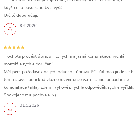
když cena pasujícího byla vyšší
r
Určitě doporučuji.
v
9.6.2026
k
y
+ ochota provést úpravu PC, rychlá a jasná komunikace, rychlá
v
montáž a rychlé doručení
ý
Měl jsem požadavek na jednoduchou úpravu PC. Zatímco jinde se k
tomu stavěli poněkud vlažně (ozveme se vám - a nic, případně se
p
komunikace táhla), zde mi vyhověli, rychle odpověděli, rychle vyřídili.
Spokojenost a pochvala. :-)
i
31.5.2026
s
u