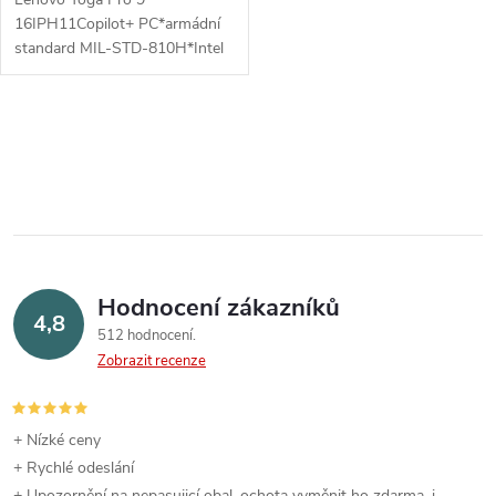
16IPH11Copilot+ PC*armádní
standard MIL-STD-810H*Intel
Evo™*Lenovo® AI
Now*Ultrasonic Human
Presence Detection*Pantone®
O
ValidatedOperační systém:
Windows® 11...
v
l
á
Hodnocení zákazníků
d
4,8
512 hodnocení
a
Zobrazit recenze
c
í
+ Nízké ceny
+ Rychlé odeslání
p
+ Upozornění na nepasujicí obal, ochota vyměnit ho zdarma, i