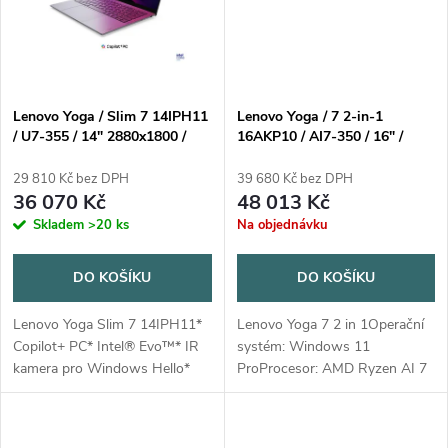
Lenovo Yoga / Slim 7 14IPH11
Lenovo Yoga / 7 2-in-1
/ U7-355 / 14" 2880x1800 /
16AKP10 / AI7-350 / 16" /
Touch / 16GB / 1TB / Intel int /
2880x1800 / Touch / 32GB /
W11H / Gray / 3R On-Site
1TB / AMD int / W11P /
29 810 Kč bez DPH
39 680 Kč bez DPH
Seashell / 3R On-Site
36 070 Kč
48 013 Kč
Skladem
>20 ks
Na objednávku
DO KOŠÍKU
DO KOŠÍKU
Lenovo Yoga Slim 7 14IPH11*
Lenovo Yoga 7 2 in 1Operační
Copilot+ PC* Intel® Evo™* IR
systém: Windows 11
kamera pro Windows Hello*
ProProcesor: AMD Ryzen AI 7
MIL-STD-810H military test
350 (8C/16T, 2/5GHz, 8MB
passed (21 test items)Operační
L2/16MB L3)NPU: 50
systém: Windows® 11 Home,
TOPSPaměť: 32GB Soldered