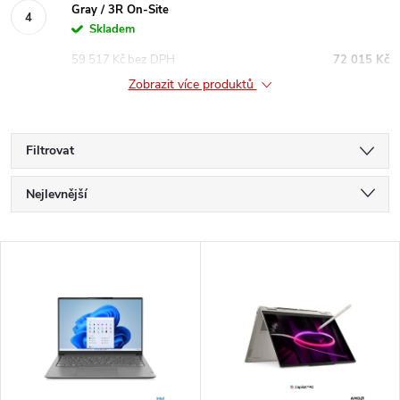
Gray / 3R On-Site
Skladem
59 517 Kč bez DPH
72 015 Kč
Zobrazit více produktů
Filtrovat
Ř
Nejlevnější
a
Nejdražší
V
Nejprodávanější
z
ý
Abecedně
e
p
n
i