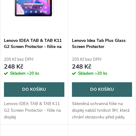
ů
Lenovo IDEA TAB & TAB K11
Lenovo Idea Tab Plus Glass
G2 Screen Protector - fólie na
Screen Protector
displej
205 Kč bez DPH
205 Kč bez DPH
248 Kč
248 Kč
Skladem
>20 ks
Skladem
>20 ks
DO KOŠÍKU
DO KOŠÍKU
Lenovo IDEA TAB & TAB K11
Skleněná ochranná fólie na
G2 Screen Protector - fólie na
displej nabízí tvrdost 9H, která
displej
chrání obrazovku před pády,
poškrábáním a oděrkami.
Vysoká průhlednost zachovává