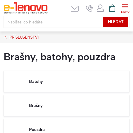
Přejít
NÁKUPNÍ
KOŠÍK
na
obsah
HLEDAT
PŘÍSLUŠENSTVÍ
Brašny, batohy, pouzdra
Batohy
Brašny
Pouzdra