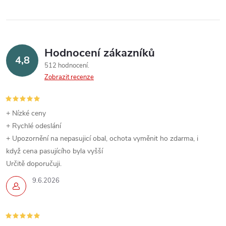
a
n
k
c
o
í
v
Hodnocení zákazníků
4,8
á
p
512 hodnocení
n
Zobrazit recenze
r
í
v
+ Nízké ceny
k
+ Rychlé odeslání
+ Upozornění na nepasujicí obal, ochota vyměnit ho zdarma, i
y
když cena pasujícího byla vyšší
Určitě doporučuji.
v
9.6.2026
ý
p