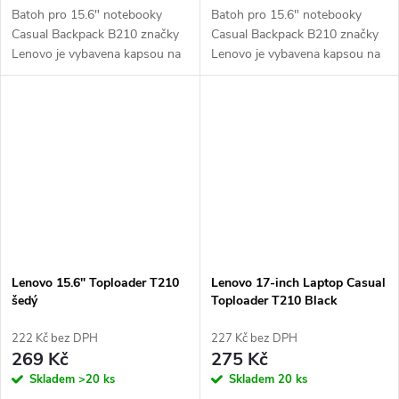
Batoh pro 15.6" notebooky
Batoh pro 15.6" notebooky
Casual Backpack B210 značky
Casual Backpack B210 značky
Lenovo je vybavena kapsou na
Lenovo je vybavena kapsou na
notebooky s úhlopříčkou 15,6
notebooky s úhlopříčkou 15,6
palce. Je z odolné polyesterové
palce. Je z odolné polyesterové
tkaniny a elegantním designem
tkaniny a elegantním designem
s...
s...
Lenovo 15.6" Toploader T210
Lenovo 17-inch Laptop Casual
šedý
Toploader T210 Black
222 Kč bez DPH
227 Kč bez DPH
269 Kč
275 Kč
Skladem
>20 ks
Skladem
20 ks