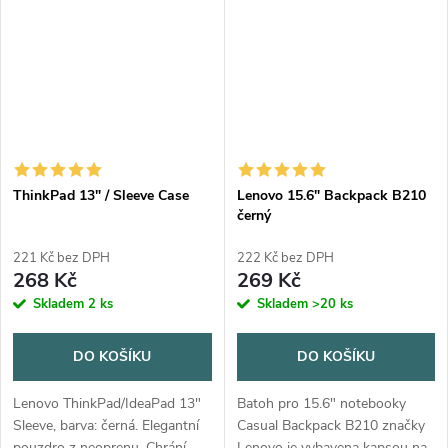
původní vzhled displeje. Při...
ThinkPad 13" / Sleeve Case
Lenovo 15.6" Backpack B210
černý
221 Kč bez DPH
222 Kč bez DPH
268 Kč
269 Kč
Skladem
2 ks
Skladem
>20 ks
DO KOŠÍKU
DO KOŠÍKU
Lenovo ThinkPad/IdeaPad 13"
Batoh pro 15.6" notebooky
Sleeve, barva: černá. Elegantní
Casual Backpack B210 značky
pouzdro z neoprenu. Chrání
Lenovo je vybavena kapsou na