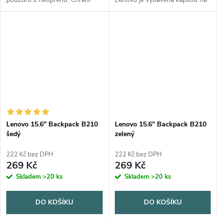
zařízení před prachem a
notebooky s úhlopříčkou 15,6
oděrkami i nárazy. Pro
palce. Je z odolné polyesterové
dokumenty i zařízení o
tkaniny a elegantním designem
úhlopříčce max....
s...
Lenovo 15.6" Backpack B210
Lenovo 15.6" Backpack B210
šedý
zelený
222 Kč bez DPH
222 Kč bez DPH
269 Kč
269 Kč
Skladem
>20 ks
Skladem
>20 ks
DO KOŠÍKU
DO KOŠÍKU