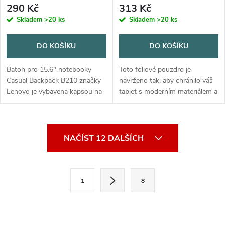
290 Kč
313 Kč
Skladem
>20 ks
Skladem
>20 ks
DO KOŠÍKU
DO KOŠÍKU
Batoh pro 15.6" notebooky
Toto foliové pouzdro je
Casual Backpack B210 značky
navrženo tak, aby chránilo váš
Lenovo je vybavena kapsou na
tablet s moderním materiálem a
notebooky s úhlopříčkou 15,6
neotřelým stylem. Pouzdro má
palce. Je z odolné polyesterové
dva režimy stojanu, které vám
tkaniny a elegantním designem
umožní sledovat v
O
s...
pohodlných...
NAČÍST 12 DALŠÍCH
v
l
S
1
8
t
á
r
d
á