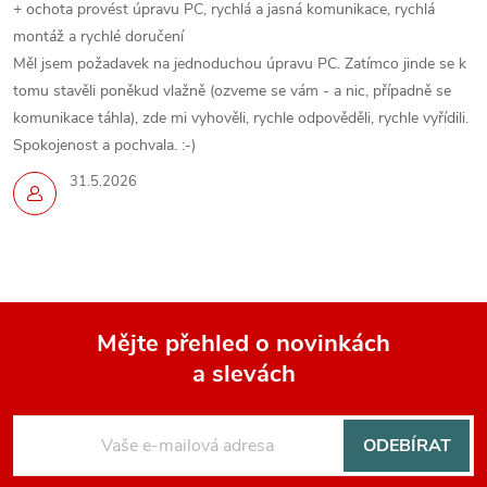
i
+ ochota provést úpravu PC, rychlá a jasná komunikace, rychlá
montáž a rychlé doručení
s
Měl jsem požadavek na jednoduchou úpravu PC. Zatímco jinde se k
u
tomu stavěli poněkud vlažně (ozveme se vám - a nic, případně se
komunikace táhla), zde mi vyhověli, rychle odpověděli, rychle vyřídili.
Spokojenost a pochvala. :-)
31.5.2026
Mějte přehled o novinkách
a slevách
Z
á
ODEBÍRAT