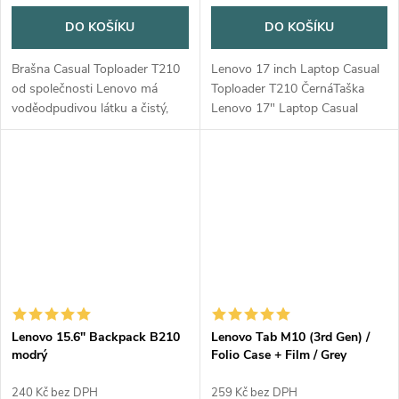
DO KOŠÍKU
DO KOŠÍKU
Brašna Casual Toploader T210
Lenovo 17 inch Laptop Casual
od společnosti Lenovo má
Toploader T210 ČernáTaška
voděodpudivou látku a čistý,
Lenovo 17" Laptop Casual
zjednodušený design, aby tak
Toploader T210 je určena pro
vznikla brašna, která je
notebooky s úhlopříčkou až 17
dokonale přizpůsobena
palců. Tato taška typu toploder
modernímu životu....
je...
Lenovo 15.6" Backpack B210
Lenovo Tab M10 (3rd Gen) /
modrý
Folio Case + Film / Grey
240 Kč bez DPH
259 Kč bez DPH