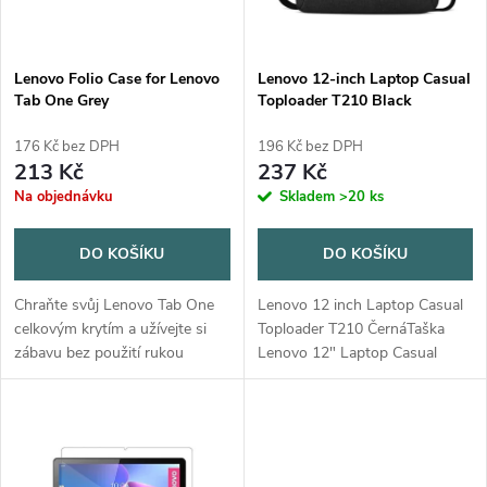
i
í
s
p
Lenovo Folio Case for Lenovo
Lenovo 12-inch Laptop Casual
Tab One Grey
Toploader T210 Black
p
r
176 Kč bez DPH
196 Kč bez DPH
r
213 Kč
237 Kč
o
Na objednávku
Skladem
>20 ks
o
d
DO KOŠÍKU
DO KOŠÍKU
d
u
Chraňte svůj Lenovo Tab One
Lenovo 12 inch Laptop Casual
u
celkovým krytím a užívejte si
Toploader T210 ČernáTaška
k
zábavu bez použití rukou
Lenovo 12" Laptop Casual
k
kdykoli.*Celková
Toploader T210 je určena pro
ochrana*Chraňte své zařízení
notebooky s úhlopříčkou až 12
t
před každodenním
palců. Tato taška typu
t
opotřebením, nárazy a...
toploader je...
ů