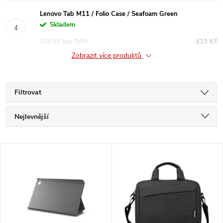
Lenovo Tab M11 / Folio Case / Seafoam Green
Skladem
350 Kč bez DPH
423 Kč
Zobrazit více produktů
Filtrovat
Ř
Nejlevnější
a
Nejdražší
V
Nejprodávanější
z
ý
Abecedně
e
p
n