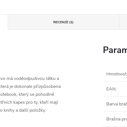
RECENZE (1)
Param
Hmotnost
ovo má voděodpudivou látku a
 která je dokonale přizpůsobena
EAN
:
notebook, který se pohodlně
řních kapes pro ty, kteří mají
Barva bra
o knihy a další položky.
Brašna pr