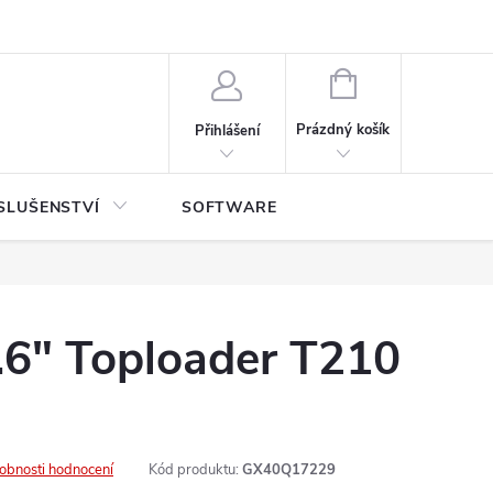
NÁKUPNÍ
KOŠÍK
Prázdný košík
Přihlášení
SLUŠENSTVÍ
SOFTWARE
.6" Toploader T210
obnosti hodnocení
Kód produktu:
GX40Q17229