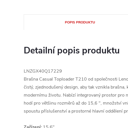
POPIS PRODUKTU
Detailní popis produktu
LNZGX40Q17229
Brašna Casual Toploader T210 od společnosti Len
čistý, zjednodušený design, aby tak vznikla brašna,
modernímu životu. Nabízí integrovaný prostor pro 
hodí pro většinu rozměrů až do 15,6 ", množství vnit
spoustu příslušenství a prostorné hlavní oddělení pr
Zařízení:
15,6"