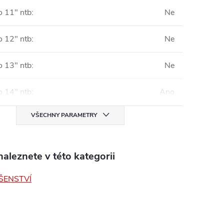
o 11" ntb
:
Ne
o 12" ntb
:
Ne
o 13" ntb
:
Ne
o 14" ntb
:
Ano
VŠECHNY PARAMETRY
aleznete v této kategorii
ŠENSTVÍ