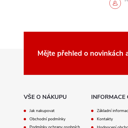
3
Z
Mějte přehled o novinkách
á
p
a
VŠE O NÁKUPU
INFORMACE 
t
Jak nakupovat
Základní informa
Obchodní podmínky
Kontakty
í
Podmínky ochrany osobních
Hodnocení obch