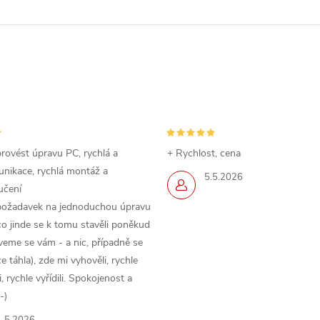
rovést úpravu PC, rychlá a
+ Rychlost, cena
nikace, rychlá montáž a
5.5.2026
učení
požadavek na jednoduchou úpravu
o jinde se k tomu stavěli poněkud
veme se vám - a nic, případně se
 táhla), zde mi vyhověli, rychle
 rychle vyřídili. Spokojenost a
-)