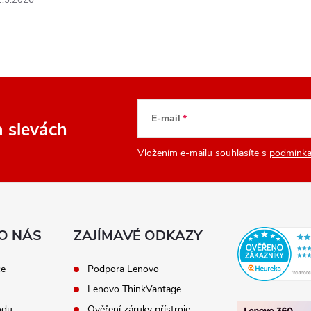
1.5.2026
E-mail
a slevách
Vložením e-mailu souhlasíte s
podmínka
O NÁS
ZAJÍMAVÉ ODKAZY
ce
Podpora Lenovo
Lenovo ThinkVantage
odu
Ověření záruky přístroje