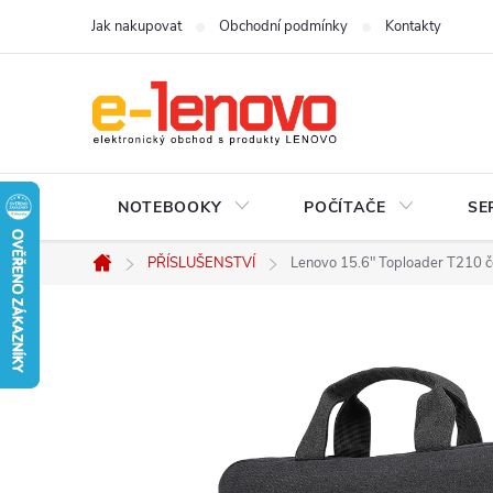
Přejít
Jak nakupovat
Obchodní podmínky
Kontakty
na
obsah
NOTEBOOKY
POČÍTAČE
SE
PŘÍSLUŠENSTVÍ
Lenovo 15.6" Toploader T210 č
Domů