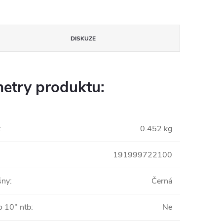
DISKUZE
etry produktu:
:
0.452 kg
191999722100
šny
:
Černá
o 10" ntb
:
Ne