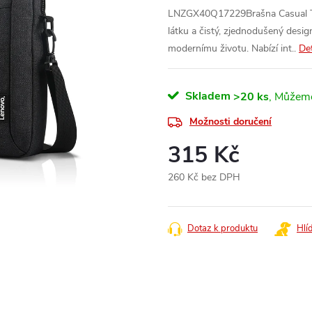
LNZGX40Q17229Brašna Casual To
látku a čistý, zjednodušený desig
modernímu životu. Nabízí int..
Det
Skladem
>20 ks
Možnosti doručení
315 Kč
260 Kč bez DPH
Měrná
cena:
Dotaz k produktu
Hlí