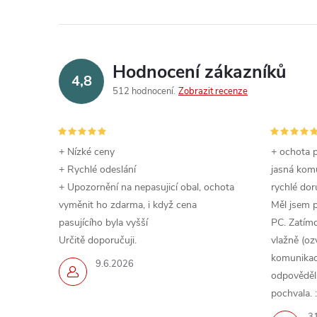
Hodnocení zákazníků
4,8
512 hodnocení
Zobrazit recenze
+ Nízké ceny
+ ochota p
+ Rychlé odeslání
jasná komu
+ Upozornění na nepasujicí obal, ochota
rychlé dor
vyměnit ho zdarma, i když cena
Měl jsem 
pasujícího byla vyšší
PC. Zatímc
Určitě doporučuji.
vlažně (oz
komunikace
9.6.2026
odpověděli,
pochvala. :