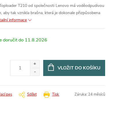
ploader T210 od společnosti Lenovo má voděodpudivou
n, aby tak vznikla brašna, která je dokonale přizpůsobena
ailní informace
11.8.2026
VLOŽIT DO KOŠÍKU
dací pes
Sdílet
Tisk
Záruka
:
24 měsíců