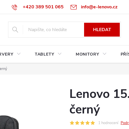
+420 389 501 065
info@e-lenovo.cz
HLEDAT
RVERY
TABLETY
MONITORY
PŘÍ
erný
Lenovo 15
černý
1 hodnocení
Podr