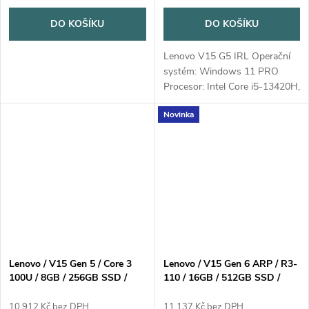
DO KOŠÍKU
DO KOŠÍKU
Lenovo V15 G5 IRL Operační
systém: Windows 11 PRO
Procesor: Intel Core i5-13420H,
8C (4P + 4E), 8GB / 512GB
Novinka
SSD
Lenovo / V15 Gen 5 / Core 3
Lenovo / V15 Gen 6 ARP / R3-
100U / 8GB / 256GB SSD /
110 / 16GB / 512GB SSD /
15,6" FHD / 2yCarry-in / Win
15,6 FHD TN / 2y Carry-in /
11 Pro / černá
Win 11 Home / černá
10 912 Kč bez DPH
11 137 Kč bez DPH