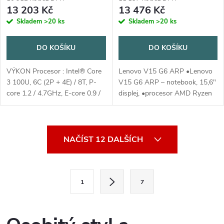
13 203 Kč
13 476 Kč
Skladem
>20 ks
Skladem
>20 ks
DO KOŠÍKU
DO KOŠÍKU
VÝKON Procesor : Intel® Core
Lenovo V15 G6 ARP •Lenovo
3 100U, 6C (2P + 4E) / 8T, P-
V15 G6 ARP – notebook, 15,6"
core 1.2 / 4.7GHz, E-core 0.9 /
displej, •procesor AMD Ryzen
3.3GHz, 10MB Grafika :
3 110, 16 GB RAM, 512GB
Integrovaná Intel® Graphics
SSD, •TN displej 1920x1080,
Čipová sada : Intel® SoC
hmotnost od 1,6 kg, odolnost...
O
Platform...
NAČÍST 12 DALŠÍCH
v
l
S
1
7
t
á
r
d
á