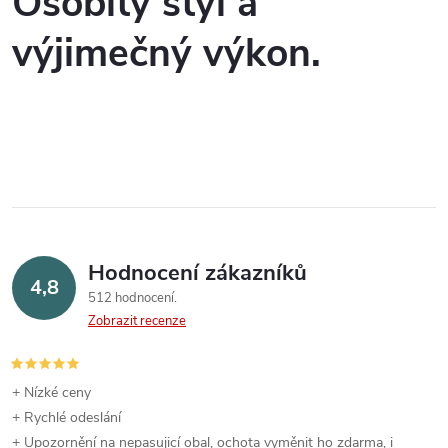
Osobitý styl a
a
n
výjimečný výkon.
k
c
o
í
v
á
p
n
r
í
v
k
Hodnocení zákazníků
4,8
y
512 hodnocení
Zobrazit recenze
v
ý
+ Nízké ceny
p
+ Rychlé odeslání
+ Upozornění na nepasujicí obal, ochota vyměnit ho zdarma, i