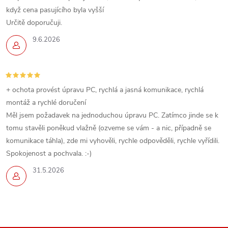
i
když cena pasujícího byla vyšší
s
Určitě doporučuji.
9.6.2026
u
+ ochota provést úpravu PC, rychlá a jasná komunikace, rychlá
montáž a rychlé doručení
Měl jsem požadavek na jednoduchou úpravu PC. Zatímco jinde se k
tomu stavěli poněkud vlažně (ozveme se vám - a nic, případně se
komunikace táhla), zde mi vyhověli, rychle odpověděli, rychle vyřídili.
Spokojenost a pochvala. :-)
31.5.2026