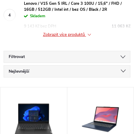
Lenovo / V15 Gen 5 IRL / Core 3 100U / 15,6" / FHD /
16GB / 512GB / Intel int / bez OS / Black / 2R
Skladem
9 143 Kč bez DPH
11 063 Kč
Zobrazit více produktů
Filtrovat
Ř
Nejlevnější
a
Nejdražší
V
Nejprodávanější
z
ý
Abecedně
e
p
n