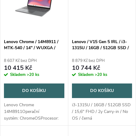
ů
Lenovo Chrome / 14M8911 /
Lenovo / V15 Gen 5 IRL / i3-
MTK-540 / 14" / WUXGA /
1315U / 16GB / 512GB SSD /
Touch / 8GB / 128GB / Mali
15,6" FHD / 2y Carry-in / No
G57 / Chrome / Gray / 2R
OS / černá
8 607 Kč bez DPH
8 879 Kč bez DPH
10 415 Kč
10 744 Kč
Skladem
>20 ks
Skladem
>20 ks
DO KOŠÍKU
DO KOŠÍKU
Lenovo Chrome
i3-1315U / 16GB / 512GB SSD
14M8911Operační
/ 15,6" FHD / 2y Carry-in / No
systém: ChromeOSProcesor:
OS / černá
MediaTek Kompanio 540 (8C,
2x A78 @2,6GHz + 6x A55