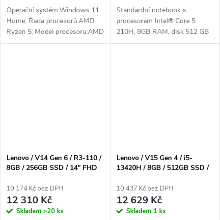
Operační systém:Windows 11
Standardní notebook s
Home; Řada procesorů:AMD
procesorem Intel® Core 5
Ryzen 5; Model procesoru:AMD
210H, 8GB RAM, disk 512 GB
Ryzen 5 7520U; Výkon CPU dle
SSD, displej 15,6", HDMI,
PassMark:8950; Počet jader:4;
podpora USB 3.x, bluetooth,
Maximální frekvence
výstup na sluchátka, vstup pro
procesoru...
mikrofon, výdrž...
Lenovo / V14 Gen 6 / R3-110 /
Lenovo / V15 Gen 4 / i5-
8GB / 256GB SSD / 14" FHD
13420H / 8GB / 512GB SSD /
TN / 2y Carry-in / bez OS /
15,6" FHD TN / 2yCarry-in /
černá
Win 11 Pro / černá
10 174 Kč bez DPH
10 437 Kč bez DPH
12 310 Kč
12 629 Kč
Skladem
>20 ks
Skladem
1 ks