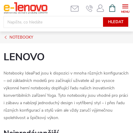
Přejít
NÁKUPNÍ
KOŠÍK
na
obsah
HLEDAT
NOTEBOOKY
LENOVO
Notebooky IdeaPad jsou k dispozici v mnoha různých konfiguracích
– od základních modelů pro začínající uživatele až po vysoce
výkonné herní notebooky doplňující řadu našich inovativních
konvertibilních zařízení Yoga. Tyto notebooky jsou vhodné pro práci
i zábavu a nabízejí jednoduchý design i vytříbený styl – i přes řadu
různých konfigurací a stylů vám ale vždy zaručí výjimečnou
spolehlivost a špičkový výkon.