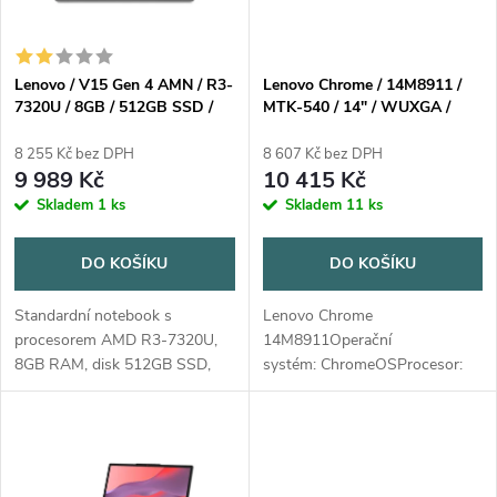
i
í
s
p
Lenovo / V15 Gen 4 AMN / R3-
Lenovo Chrome / 14M8911 /
7320U / 8GB / 512GB SSD /
MTK-540 / 14" / WUXGA /
p
integrated / 15.6 FHD TN / 2y
Touch / 8GB / 128GB / Mali
r
carry-in / WIN 11 HOME
G57 / Chrome / Blue / 2R
8 255 Kč bez DPH
8 607 Kč bez DPH
r
9 989 Kč
10 415 Kč
o
Skladem
1 ks
Skladem
11 ks
o
d
DO KOŠÍKU
DO KOŠÍKU
d
u
Standardní notebook s
Lenovo Chrome
u
procesorem AMD R3-7320U,
14M8911Operační
k
8GB RAM, disk 512GB SSD,
systém: ChromeOSProcesor:
k
displej 15,6" antireflexní, AMD
MediaTek Kompanio 540 (8C,
Radeon Graphics, HDMI,
2x A78 @2,6GHz + 6x A55
t
podpora USB 3.x, bluetooth,
@2,0GHz)NPU: NepodporujePamě
t
výstup na sluchátka,...
Soldered...
ů