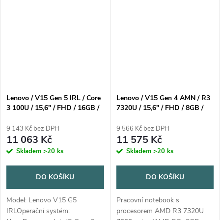
@2,0GHz)NPU: NepodporujePaměť: 8GB
Soldered...
Lenovo / V15 Gen 5 IRL / Core
Lenovo / V15 Gen 4 AMN / R3
3 100U / 15,6" / FHD / 16GB /
7320U / 15,6" / FHD / 8GB /
512GB / Intel int / bez OS /
256GB SSD / AMD int / W11P
Black / 2R
/ Black / 2R
9 143 Kč bez DPH
9 566 Kč bez DPH
11 063 Kč
11 575 Kč
Skladem
>20 ks
Skladem
>20 ks
DO KOŠÍKU
DO KOŠÍKU
Model: Lenovo V15 G5
Pracovní notebook s
IRLOperační systém:
procesorem AMD R3 7320U