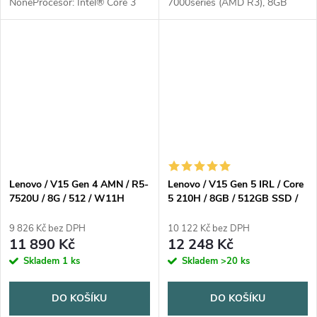
NoneProcesor: Intel® Core 3
7000series (AMD R3), 8GB
100U, 6C (2P + 4E) / 8T, P-core
RAM, disk 256GB SSD, displej
1.2 / 4.7GHz, E-core 0.9 /
15,6" (AMD int) antireflexní,
3.3GHz, 10MBPaměť: 2x 8GB
AMD Radeon 610M, HDMI,
SO-DIMM DDR5-5200 Počet...
podpora USB 3.x,...
Lenovo / V15 Gen 4 AMN / R5-
Lenovo / V15 Gen 5 IRL / Core
7520U / 8G / 512 / W11H
5 210H / 8GB / 512GB SSD /
15.6" FHD / 2y Carry-in /
Win11 Home / černá
9 826 Kč bez DPH
10 122 Kč bez DPH
11 890 Kč
12 248 Kč
Skladem
1 ks
Skladem
>20 ks
DO KOŠÍKU
DO KOŠÍKU