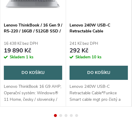
í
s
Lenovo ThinkBook / 16 Gen 9 /
Lenovo 240W USB-C
o
R5-220 / 16GB / 512GB SSD /
Retractable Cable
16" WUXGA / 3yOnSite /
Win11 Home / šedá
16 438 Kč bez DPH
241 Kč bez DPH
r
19 890 Kč
292 Kč
t
Skladem
1 ks
Skladem
10 ks
i
DO KOŠÍKU
DO KOŠÍKU
m
Lenovo ThinkBook 16 G9 AHP;
Lenovo 240W USB-C
/až100Hz/99%sRGB/antiglare/1300:1/od
Operační systém: Windows®
Retractable Cable*Funkce
e
11 Home, česky / slovensky /
Smart cable mgt pro čistý a
anglicky Procesor: AMD Ryzen
přenosný design*Podpora
n
5 220 (6C / 12T, 3.2 / 4.9GHz,
různých druhů protokolů
6MB L2 / 16MB L3) Paměť:1x
rychlého nabíjení (včetně
t
16GB...
Legion/Moto) pro skvělou...