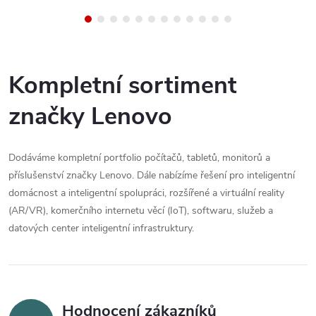
angličtinaProcesor: Intel Core
modulem GaN, malým
U5 355 (8 jader, 8 vláken, up to
provedením, univerzální
4.7GHz, 12 MB...
dokovací a napájecí řešení na
cesty a...
Kompletní sortiment
značky Lenovo
Dodáváme kompletní portfolio počítačů, tabletů, monitorů a
příslušenství značky Lenovo. Dále nabízíme řešení pro inteligentní
domácnost a inteligentní spolupráci, rozšířené a virtuální reality
(AR/VR), komerčního internetu věcí (IoT), softwaru, služeb a
datových center inteligentní infrastruktury.
Hodnocení zákazníků