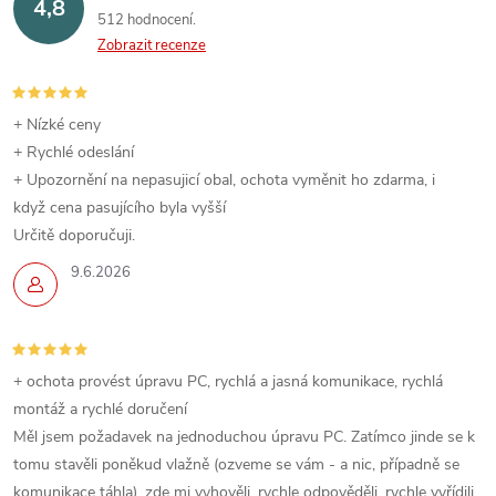
4,8
512 hodnocení
Zobrazit recenze
+ Nízké ceny
+ Rychlé odeslání
+ Upozornění na nepasujicí obal, ochota vyměnit ho zdarma, i
když cena pasujícího byla vyšší
Určitě doporučuji.
9.6.2026
+ ochota provést úpravu PC, rychlá a jasná komunikace, rychlá
montáž a rychlé doručení
Měl jsem požadavek na jednoduchou úpravu PC. Zatímco jinde se k
tomu stavěli poněkud vlažně (ozveme se vám - a nic, případně se
komunikace táhla), zde mi vyhověli, rychle odpověděli, rychle vyřídili.