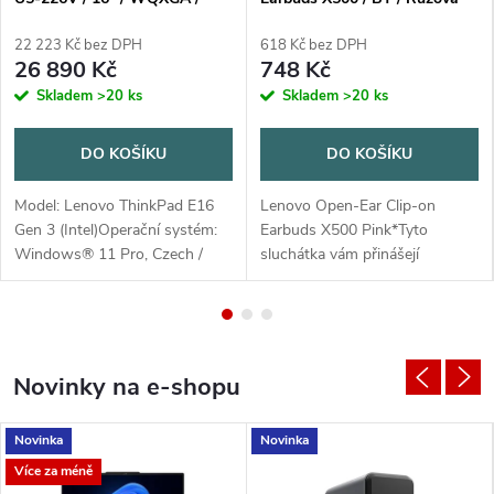
16GB / 512GB / Intel int /
W11P / Black / 3R On-Site
22 223 Kč bez DPH
618 Kč bez DPH
26 890 Kč
748 Kč
Skladem
>20 ks
Skladem
>20 ks
DO KOŠÍKU
DO KOŠÍKU
Model: Lenovo ThinkPad E16
Lenovo Open-Ear Clip-on
Gen 3 (Intel)Operační systém:
Earbuds X500 Pink*Tyto
Windows® 11 Pro, Czech /
sluchátka vám přinášejí
Slovak / EnglishProcesor:Intel
výjimečné celodenní
Core™ Ultra 5 226V, 8C (4P +
pohodlí.*Jsou navržena pro
4LPE) / 8T, Max Turbo up to
snadné každodenní používání a
4.5GHz,...
poskytují silný zvuk pro...
Novinky na e-shopu
Novinka
Novinka
Více za méně