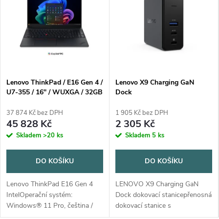
Lenovo ThinkPad / E16 Gen 4 /
Lenovo X9 Charging GaN
U7-355 / 16" / WUXGA / 32GB
Dock
/ 1TB / Intel int / W11P / Black
/ 3R On-Site
37 874 Kč bez DPH
1 905 Kč bez DPH
45 828 Kč
2 305 Kč
Skladem
>20 ks
Skladem
5 ks
DO KOŠÍKU
DO KOŠÍKU
Lenovo ThinkPad E16 Gen 4
LENOVO X9 Charging GaN
IntelOperační systém:
Dock dokovací stanicepřenosná
Windows® 11 Pro, čeština /
dokovací stanice s
slovenština /
integrovaným napájecím