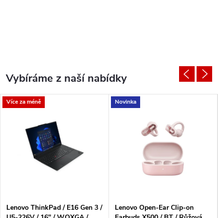
Vybíráme z naší nabídky
Více za méně
Novinka
Lenovo ThinkPad / E16 Gen 3 /
Lenovo Open-Ear Clip-on
U5-226V / 16" / WQXGA /
Earbuds X500 / BT / Růžová