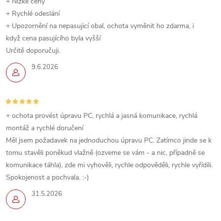
+ Nízké ceny
+ Rychlé odeslání
+ Upozornění na nepasujicí obal, ochota vyměnit ho zdarma, i
když cena pasujícího byla vyšší
Určitě doporučuji.
9.6.2026
+ ochota provést úpravu PC, rychlá a jasná komunikace, rychlá
montáž a rychlé doručení
Měl jsem požadavek na jednoduchou úpravu PC. Zatímco jinde se k
tomu stavěli poněkud vlažně (ozveme se vám - a nic, případně se
komunikace táhla), zde mi vyhověli, rychle odpověděli, rychle vyřídili.
Spokojenost a pochvala. :-)
31.5.2026