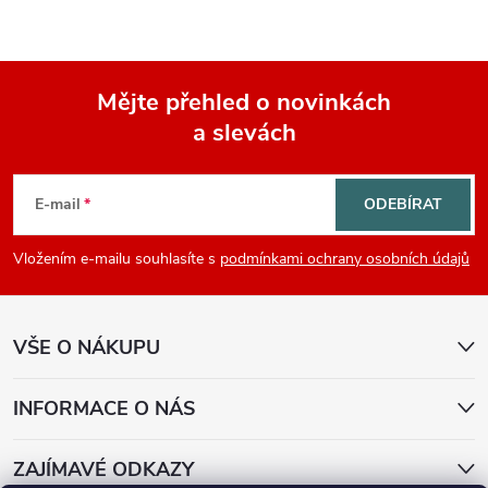
Mějte přehled o novinkách
a slevách
Z
á
E-mail
ODEBÍRAT
p
Vložením e-mailu souhlasíte s
podmínkami ochrany osobních údajů
a
VŠE O NÁKUPU
t
í
INFORMACE O NÁS
ZAJÍMAVÉ ODKAZY