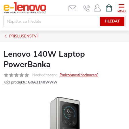
Přejít
NÁKUPNÍ
KOŠÍK
na
obsah
HLEDAT
PŘÍSLUŠENSTVÍ
Lenovo 140W Laptop
PowerBanka
Neohodnoceno
Podrobnosti hodnocení
Kód produktu:
G0A3140WWW