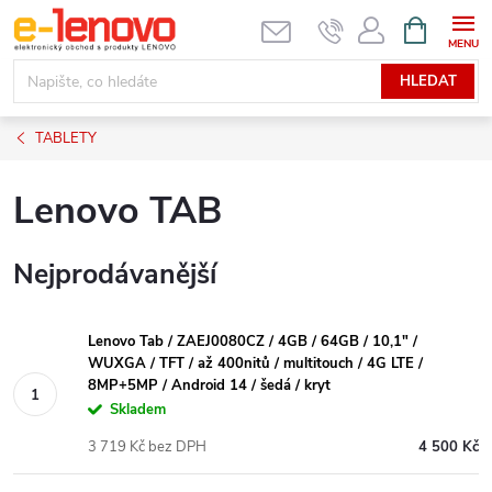
Přejít
NÁKUPNÍ
KOŠÍK
na
obsah
HLEDAT
TABLETY
Lenovo TAB
Nejprodávanější
Lenovo Tab / ZAEJ0080CZ / 4GB / 64GB / 10,1" /
WUXGA / TFT / až 400nitů / multitouch / 4G LTE /
8MP+5MP / Android 14 / šedá / kryt
Skladem
3 719 Kč bez DPH
4 500 Kč