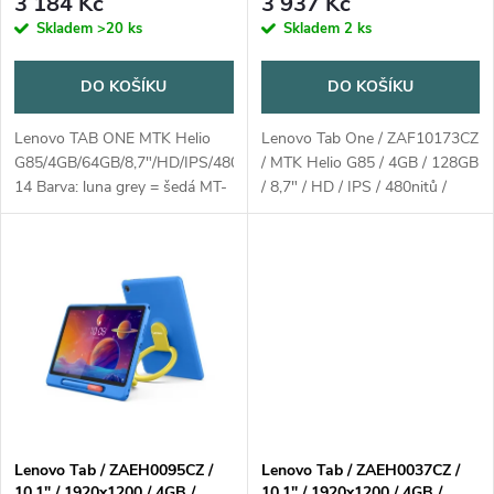
r
3 184 Kč
3 937 Kč
o
Skladem
>20 ks
Skladem
2 ks
o
d
DO KOŠÍKU
DO KOŠÍKU
d
u
Lenovo TAB ONE MTK Helio
Lenovo Tab One / ZAF10173CZ
u
G85/4GB/64GB/8,7"/HD/IPS/480nitů/touch/2MP+8MP/5100mAh/Andr
/ MTK Helio G85 / 4GB / 128GB
k
14 Barva: luna grey = šedá MT-
/ 8,7" / HD / IPS / 480nitů /
k
P/N: ZAF0-0235CZ Záruka 2
touch / LTE / 5100mAh /
roky kurýrem
Android 14 / šedá
t
t
ů
ů
Lenovo Tab / ZAEH0095CZ /
Lenovo Tab / ZAEH0037CZ /
10,1" / 1920x1200 / 4GB /
10,1" / 1920x1200 / 4GB /