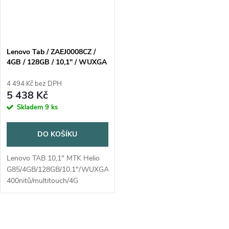
Lenovo Tab / ZAEJ0008CZ /
4GB / 128GB / 10,1" / WUXGA
/ TFT / až 400nitů / multitouch
/ 4G LTE / 8MP+5MP / Android
4 494 Kč bez DPH
14 / šedá / kryt
5 438 Kč
Skladem
9 ks
DO KOŠÍKU
Lenovo TAB 10,1" MTK Helio
G85/4GB/128GB/10,1"/WUXGA/TFT/až
400nitů/multitouch/4G
LTE/8MP+5MP/Android 14
Barva: luna grey = šedá MT-P/N:
ZAEH-0008CZ Součástí balení
O
kryt Clear...