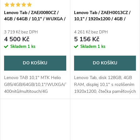
Lenovo Tab / ZAEJ0080CZ /
Lenovo Tab / ZAEH0013CZ /
4GB / 64GB / 10,1" / WUXGA /
10,1" / 1920x1200 / 4GB /
TFT / až 400nitů / multitouch /
128GB / An14 / LUNA GREY
4G LTE / 8MP+5MP / Android
3 719 Kč bez DPH
4 261 Kč bez DPH
14 / šedá / kryt
4 500 Kč
5 156 Kč
Skladem
1 ks
Skladem
1 ks
DO KOŠÍKU
DO KOŠÍKU
Lenovo TAB 10,1" MTK Helio
Lenovo Tab, disk 128GB, 4GB
G85/4GB/64GB/10,1"/WUXGA/TFT/až
RAM, displej 10,1" s rozlišením
400nitů/multitouch/4G
1920x1200, čtečka paměťových
LTE/8MP+5MP/Android 14
karet, USB Type-C, Wi-Fi,
Barva: luna grey = šedá MT-P/N:
výstup na sluchátka,
ZAEH-0080CZ Součástí balení
akcelerometr (G-Sensor), přední
kryt Clear...
kamera...