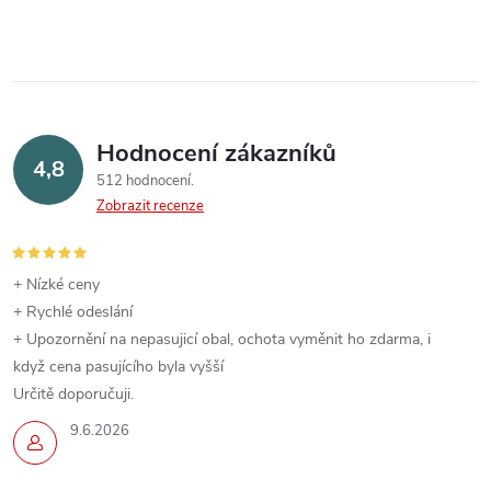
v
l
á
Hodnocení zákazníků
d
4,8
512 hodnocení
a
Zobrazit recenze
c
í
+ Nízké ceny
+ Rychlé odeslání
p
+ Upozornění na nepasujicí obal, ochota vyměnit ho zdarma, i
když cena pasujícího byla vyšší
r
Určitě doporučuji.
v
9.6.2026
k