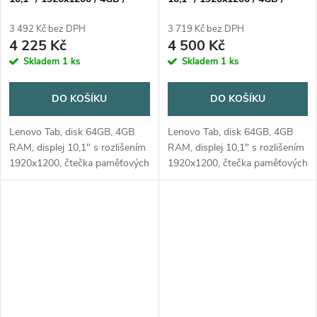
64GB / An14 / Luna Grey
64GB / An14 / LUNA GREY
3 492 Kč bez DPH
3 719 Kč bez DPH
4 225 Kč
4 500 Kč
Skladem
1 ks
Skladem
1 ks
DO KOŠÍKU
DO KOŠÍKU
Lenovo Tab, disk 64GB, 4GB
Lenovo Tab, disk 64GB, 4GB
RAM, displej 10,1" s rozlišením
RAM, displej 10,1" s rozlišením
1920x1200, čtečka paměťových
1920x1200, čtečka paměťových
karet, USB Type-C, výstup na
karet, USB Type-C, Wi-Fi,
sluchátka, akcelerometr (G-
výstup na sluchátka,
Sensor), přední kamera 5MP,
akcelerometr (G-Sensor), přední
zadní...
kamera...