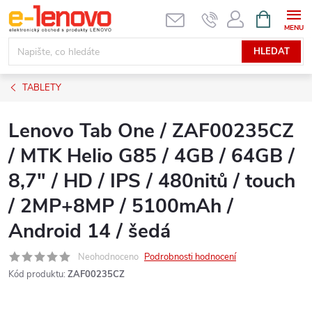
Přejít
NÁKUPNÍ
KOŠÍK
na
obsah
HLEDAT
TABLETY
Lenovo Tab One / ZAF00235CZ
/ MTK Helio G85 / 4GB / 64GB /
8,7" / HD / IPS / 480nitů / touch
/ 2MP+8MP / 5100mAh /
Android 14 / šedá
Neohodnoceno
Podrobnosti hodnocení
Kód produktu:
ZAF00235CZ