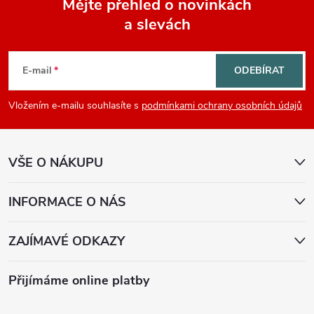
Mějte přehled o novinkách
a slevách
Z
á
E-mail
ODEBÍRAT
p
Vložením e-mailu souhlasíte s
podmínkami ochrany osobních údajů
a
VŠE O NÁKUPU
t
í
INFORMACE O NÁS
ZAJÍMAVÉ ODKAZY
Přijímáme online platby