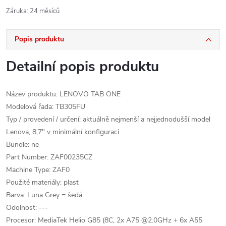
Záruka
:
24 měsíců
Popis produktu
Detailní popis produktu
Název produktu: LENOVO TAB ONE
Modelová řada: TB305FU
Typ / provedení / určení: aktuálně nejmenší a nejjednodušší model
Lenova, 8,7" v minimální konfiguraci
Bundle: ne
Part Number: ZAF00235CZ
Machine Type: ZAF0
Použité materiály: plast
Barva: Luna Grey = šedá
Odolnost: ---
Procesor: MediaTek Helio G85 (8C, 2x A75 @2.0GHz + 6x A55