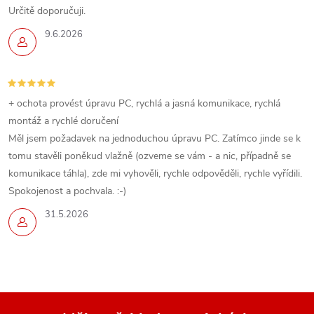
Určitě doporučuji.
9.6.2026
+ ochota provést úpravu PC, rychlá a jasná komunikace, rychlá
montáž a rychlé doručení
Měl jsem požadavek na jednoduchou úpravu PC. Zatímco jinde se k
tomu stavěli poněkud vlažně (ozveme se vám - a nic, případně se
komunikace táhla), zde mi vyhověli, rychle odpověděli, rychle vyřídili.
Spokojenost a pochvala. :-)
31.5.2026