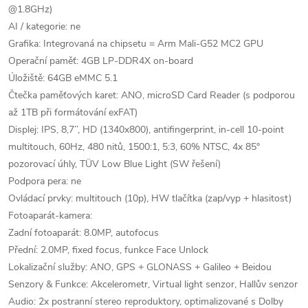
@1.8GHz)
AI / kategorie: ne
Grafika: Integrovaná na chipsetu = Arm Mali-G52 MC2 GPU
Operační paměť: 4GB LP-DDR4X on-board
Úložiště: 64GB eMMC 5.1
Čtečka paměťových karet: ANO, microSD Card Reader (s podporou
až 1TB při formátování exFAT)
Displej: IPS, 8,7’’, HD (1340x800), antifingerprint, in-cell 10-point
multitouch, 60Hz, 480 nitů, 1500:1, 5:3, 60% NTSC, 4x 85°
pozorovací úhly, TÜV Low Blue Light (SW řešení)
Podpora pera: ne
Ovládací prvky: multitouch (10p), HW tlačítka (zap/vyp + hlasitost)
Fotoaparát-kamera:
Zadní fotoaparát: 8.0MP, autofocus
Přední: 2.0MP, fixed focus, funkce Face Unlock
Lokalizační služby: ANO, GPS + GLONASS + Galileo + Beidou
Senzory & Funkce: Akcelerometr, Virtual light senzor, Hallův senzor
Audio: 2x postranní stereo reproduktory, optimalizované s Dolby