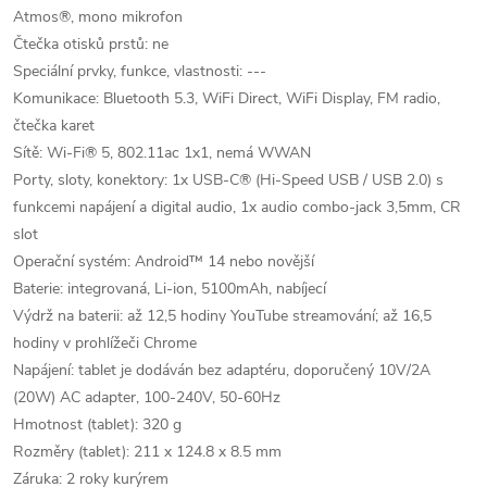
Atmos®, mono mikrofon
Čtečka otisků prstů: ne
Speciální prvky, funkce, vlastnosti: ---
Komunikace: Bluetooth 5.3, WiFi Direct, WiFi Display, FM radio,
čtečka karet
Sítě: Wi-Fi® 5, 802.11ac 1x1, nemá WWAN
Porty, sloty, konektory: 1x USB-C® (Hi-Speed USB / USB 2.0) s
funkcemi napájení a digital audio, 1x audio combo-jack 3,5mm, CR
slot
Operační systém: Android™ 14 nebo novější
Baterie: integrovaná, Li-ion, 5100mAh, nabíjecí
Výdrž na baterii: až 12,5 hodiny YouTube streamování; až 16,5
hodiny v prohlížeči Chrome
Napájení: tablet je dodáván bez adaptéru, doporučený 10V/2A
(20W) AC adapter, 100-240V, 50-60Hz
Hmotnost (tablet): 320 g
Rozměry (tablet): 211 x 124.8 x 8.5 mm
Záruka: 2 roky kurýrem