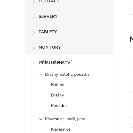
POČÍTAČE
t
SERVERY
r
a
TABLETY
n
MONITORY
n
PŘÍSLUŠENSTVÍ
Brašny, batohy, pouzdra
í
Batohy
p
Brašny
Pouzdra
a
Klávesnice, myši, pera
n
Klávesnice