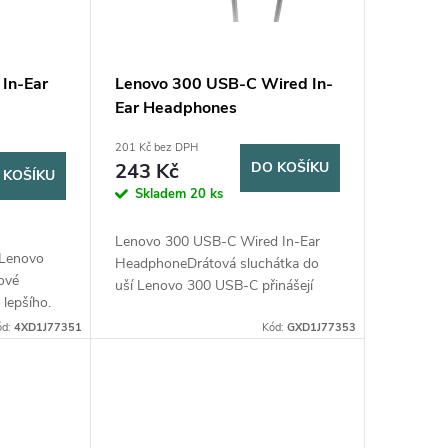
In-Ear
Lenovo 300 USB-C Wired In-
Ear Headphones
201 Kč bez DPH
243 Kč
DO KOŠÍKU
 KOŠÍKU
Skladem
20 ks
Lenovo 300 USB-C Wired In-Ear
 Lenovo
HeadphoneDrátová sluchátka do
kové
uší Lenovo 300 USB-C přinášejí
 lepšího.
digitální zvukovou technologii pro
 9mm
ód:
4XD1J77351
masy. Pokud rádi trávíte dny
Kód:
GXD1J77353
ým
jamováním nebo...