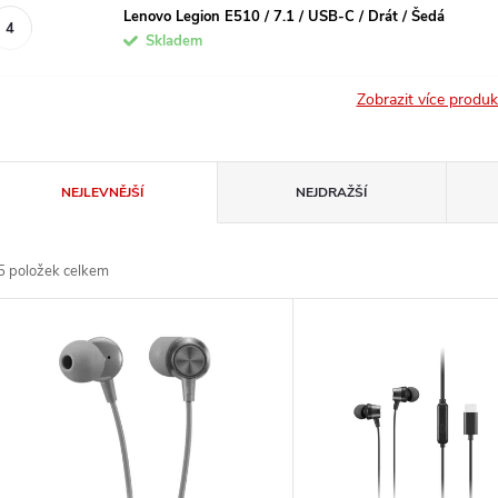
Lenovo Legion E510 / 7.1 / USB-C / Drát / Šedá
Skladem
Zobrazit více produ
Ř
NEJLEVNĚJŠÍ
NEJDRAŽŠÍ
a
5
položek celkem
z
V
e
ý
n
p