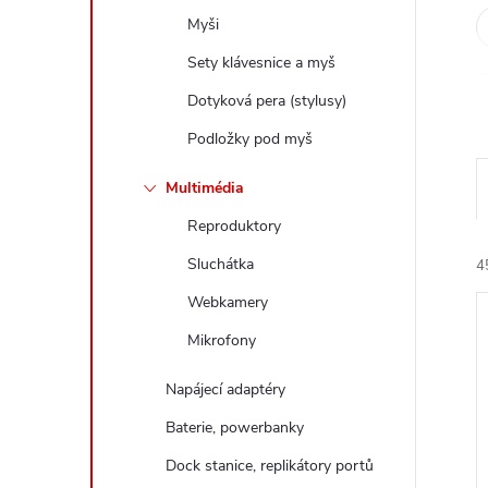
e
Myši
Sety klávesnice a myš
l
Dotyková pera (stylusy)
Podložky pod myš
Multimédia
Reproduktory
Sluchátka
4
Webkamery
Mikrofony
Napájecí adaptéry
Baterie, powerbanky
í
i
Dock stanice, replikátory portů