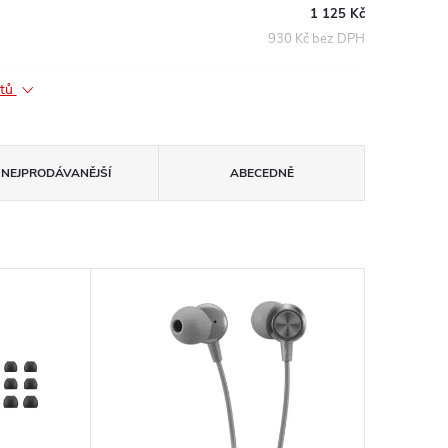
1 125 Kč
930 Kč bez DPH
ktů
NEJPRODÁVANĚJŠÍ
ABECEDNĚ