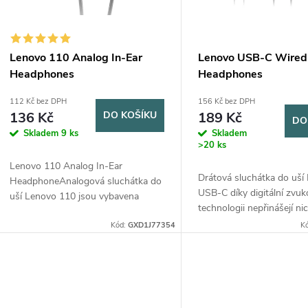
p
s
r
p
Lenovo 110 Analog In-Ear
Lenovo USB-C Wired 
o
Headphones
Headphones
r
112 Kč bez DPH
156 Kč bez DPH
d
136 Kč
DO KOŠÍKU
189 Kč
DO
o
Skladem
9 ks
Skladem
u
>20 ks
d
Lenovo 110 Analog In-Ear
k
Drátová sluchátka do uší
HeadphoneAnalogová sluchátka do
u
USB-C díky digitální zvu
uší Lenovo 110 jsou vybavena
technologii nepřinášejí nic
t
špičkovým mikrofonem na kabelu,
Ve spojení s prémiovými
k
který zajistí, že vás bude slyšet,
Kód:
GXD1J77354
K
reproduktory a vestavěn
když budete...
ů
mikrofonem podnikové...
t
ů