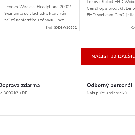
Lenovo Select FHD Web
Lenovo Wireless Headphone 2000*
Gen2Popis produktuLeno
Seznamte se sluchátky, která vám
FHD Webcam Gen2 je flexi
zajistí nepřetržitou zábavu - bez
cenově dostupná webová
pauz, bez přerušení.* Bezdrátová
Kód:
GXD1W20502
pro konferenční hovory s 
Kó
sluchátka Lenovo Wireless
Full HD. Její kvalita...
Headphone 2000 se...
O
NAČÍST 12 DALŠÍ
v
Doprava zdarma
Odborný personál
á
od 3000 Kč s DPH
Nakupujte u odborníků
d
a
c