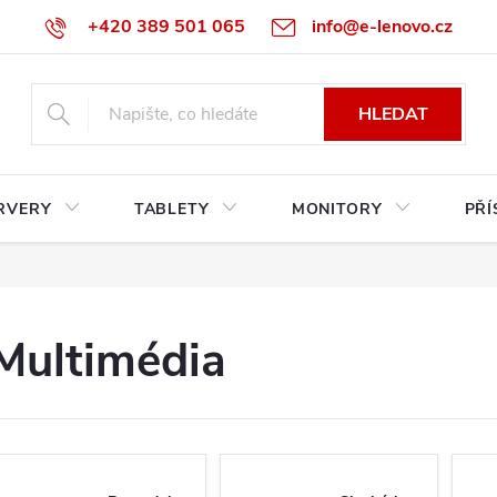
+420 389 501 065
info@e-lenovo.cz
HLEDAT
RVERY
TABLETY
MONITORY
PŘÍ
Multimédia