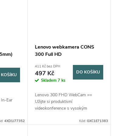
Lenovo webkamera CONS
3.5mm)
300 Full HD
411 Kč bez DPH
497 Kč
DO KOŠÍKU
 KOŠÍKU
Skladem
7 ks
Lenovo 300 FHD WebCam ==
 In-Ear
Užijte si produktivní
videokonference s vysokým
rozlišením FHD 1080P s
ód:
4XD1J77352
dokonalými pixely. == Dva
Kód:
GXC1E71383
integrované mikrofony zachycují
ostrý a čistý zvuk z...