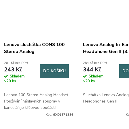
Lenovo sluchátka CONS 100
Lenovo Analog In-Ear
Stereo Analog
Headphone Gen II (
201 Kč bez DPH
284 Kč bez DPH
243 Kč
344 Kč
DO KOŠÍKU
DO
Skladem
Skladem
>20 ks
>20 ks
Lenovo 100 Stereo Analog Headset
Sluchátka Lenovo Analog
Používání náhlavních souprav v
Headphones Gen II
kanceláři je klíčovou součástí
moderního pracovního dne. Volání
Kód:
GXD1E71386
K
VOIP rychle nahrazují tradiční
telefonní služby...