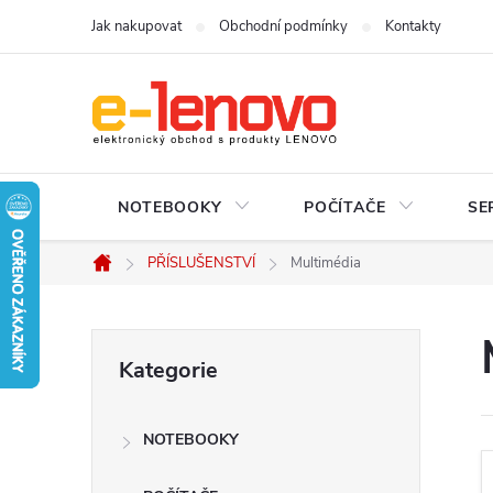
Přejít
Jak nakupovat
Obchodní podmínky
Kontakty
na
obsah
NOTEBOOKY
POČÍTAČE
SE
PŘÍSLUŠENSTVÍ
Multimédia
Domů
P
Přeskočit
Kategorie
kategorie
o
NOTEBOOKY
s