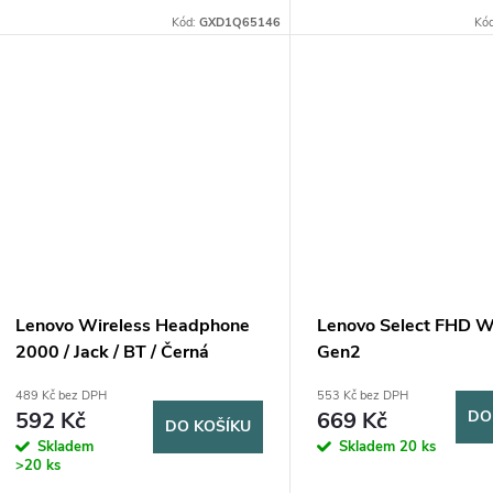
True Wireless Stereo Earbuds jsou
True Wireless Stereo Ear
Kód:
GXD1Q65146
Kó
více než jen příslušenství; jsou
více než jen příslušenství;
vaším osobním...
vaším osobním...
Lenovo Wireless Headphone
Lenovo Select FHD 
2000 / Jack / BT / Černá
Gen2
489 Kč bez DPH
553 Kč bez DPH
592 Kč
669 Kč
DO
DO KOŠÍKU
Skladem
Skladem
20 ks
>20 ks