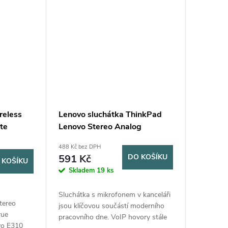
reless
Lenovo sluchátka ThinkPad
te
Lenovo Stereo Analog
Headset
488 Kč bez DPH
591 Kč
DO KOŠÍKU
 KOŠÍKU
Skladem
19 ks
Sluchátka s mikrofonem v kanceláři
tereo
jsou klíčovou součástí moderního
rue
pracovního dne. VoIP hovory stále
vo E310