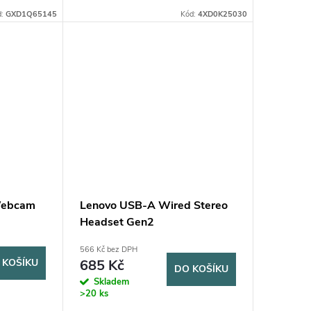
častěji nahrazují tradiční telefonní
buds jsou
d:
GXD1Q65145
služby a šetří náklady na...
Kód:
4XD0K25030
 jsou
Webcam
Lenovo USB-A Wired Stereo
Headset Gen2
566 Kč bez DPH
 KOŠÍKU
685 Kč
DO KOŠÍKU
Skladem
>20 ks