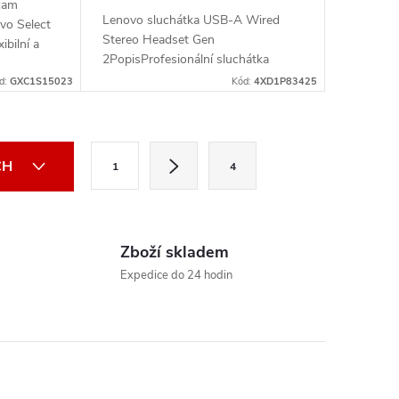
cam
Lenovo sluchátka USB-A Wired
vo Select
Stereo Headset Gen
bilní a
2PopisProfesionální sluchátka
 kamera
Lenovo USB-A Wired Stereo
rozlišením
d:
GXC1S15023
Kód:
4XD1P83425
Headset Gen 2 jsou vybavena
ovládací jednotkou s tlačítkem
ztlumení,...
S
CH
1
4
t
r
á
Zboží skladem
n
Expedice do 24 hodin
k
o
v
á