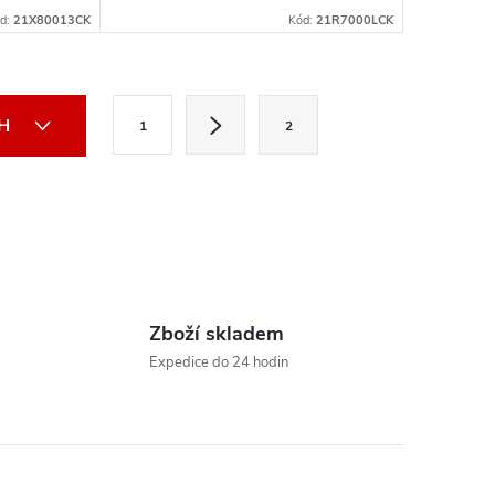
 5 325, 32
d:
21X80013CK
Kód:
21R7000LCK
 displej
S
CH
1
2
t
r
á
n
k
o
Zboží skladem
v
Expedice do 24 hodin
á
n
í