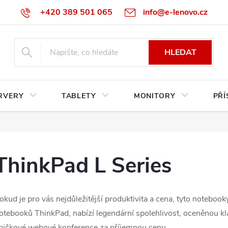
+420 389 501 065
info@e-lenovo.cz
HLEDAT
RVERY
TABLETY
MONITORY
PŘÍ
ThinkPad L Series
okud je pro vás nejdůležitější produktivita a cena, tyto notebooky
otebooků ThinkPad, nabízí legendární spolehlivost, oceněnou klá
pičkové webové konference za příjemnou cenu.