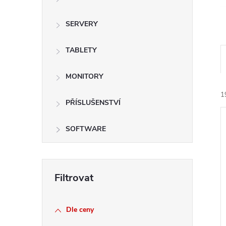
e
SERVERY
l
TABLETY
MONITORY
1
PŘÍSLUŠENSTVÍ
SOFTWARE
í
i
Dle ceny