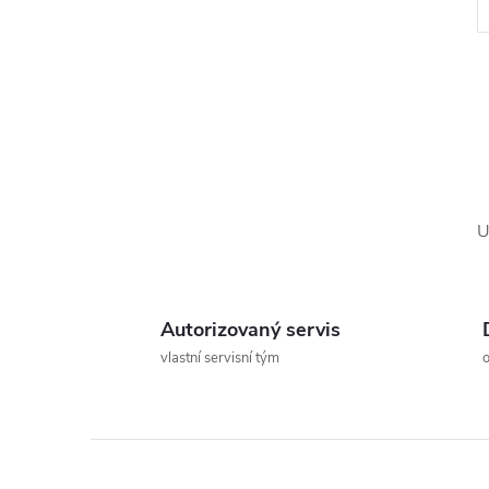
l
U
Autorizovaný servis
vlastní servisní tým
í