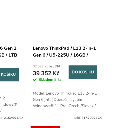
16 Gen 2
Lenovo ThinkPad / L13 2-in-1
GB / 1TB
Gen 6 / U5-225U / 16GB /
512GB SSD / 13.3” WUXGA
32 522 Kč bez DPH
IPS Touch / 3Y Onsite / Win11
39 352 Kč
DO KOŠÍKU
 KOŠÍKU
Pro / šedá
Skladem
5 ks
Model: Lenovo ThinkPad L13 2-in-1
n 2
Gen 6(Intel)Operační systém:
 Windows®
Windows® 11 Pro, Czech /Slovak /
/
EnglishProcesor: Intel Core Ultra 5
re Ultra 7
ód:
21SA001JCK
225U (12 jader (2P + 8E + 2LPE), 14
Kód:
21R70021CK
 + 2LPE,
vláken,...