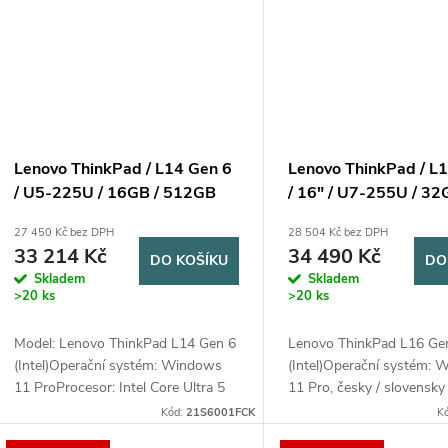
Lenovo ThinkPad / L14 Gen 6
Lenovo ThinkPad / L
/ U5-225U / 16GB / 512GB
/ 16" / U7-255U / 32
SSD / 14” WUXGA / Win11
/ W11P
27 450 Kč bez DPH
28 504 Kč bez DPH
Pro / 3Y Onsite / černá
33 214 Kč
34 490 Kč
DO KOŠÍKU
DO
Skladem
Skladem
>20 ks
>20 ks
Model: Lenovo ThinkPad L14 Gen 6
Lenovo ThinkPad L16 Ge
(Intel)Operační systém: Windows
(Intel)Operační systém:
11 ProProcesor: Intel Core Ultra 5
11 Pro, česky / slovensky 
225U (12 jader (2P + 8E + 2LPE), 14
anglickyProcesor: Intel Co
Kód:
21S6001FCK
K
vláken, P-core 1.5/4.8 GHz, E-core...
255U (12 jader - 2P + 8E