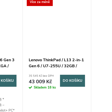
Více za méně
16 Gen 3
Lenovo ThinkPad / L13 2-in-1
XGA /
Gen 6 / U7-255U / 32GB /
nt /
512GB SSD / 13.3" WUXGA
35 545 Kč bez DPH
-Site
IPS Touch / 3Y Onsite / Win11
 KOŠÍKU
43 009 Kč
DO KOŠÍKU
Pro / šedá
Skladem
18 ks
) *
) –
pilot+ PC*