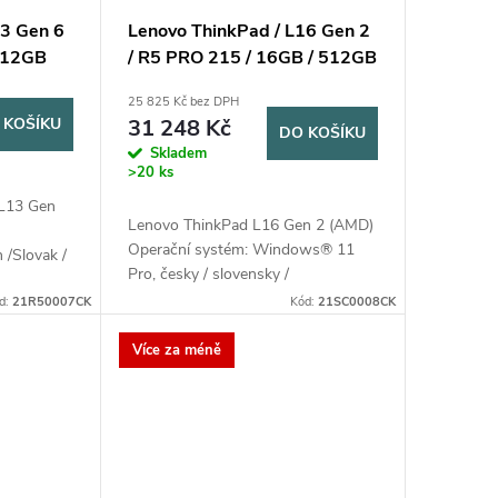
13 Gen 6
Lenovo ThinkPad / L16 Gen 2
 512GB
/ R5 PRO 215 / 16GB / 512GB
PS / 3Y
SSD / 16" WUXGA / 3Y
25 825 Kč bez DPH
černá
Onsite / Win11 Pro / černá
 KOŠÍKU
31 248 Kč
DO KOŠÍKU
Skladem
>20 ks
 L13 Gen
Lenovo ThinkPad L16 Gen 2 (AMD)
Operační systém: Windows® 11
/Slovak /
Pro, česky / slovensky /
e Ultra 5
anglickyProcesor: AMD Ryzen™ 5
+ 2LPE), 14
d:
21R50007CK
Kód:
21SC0008CK
PRO 215/Paměť: 1x 16GB SO-
DIMM DDR5-5600/Disk:512GB
Více za méně
SSD M.2