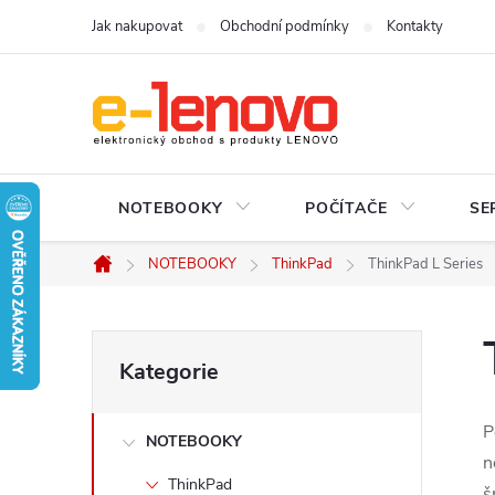
Přejít
Jak nakupovat
Obchodní podmínky
Kontakty
na
obsah
NOTEBOOKY
POČÍTAČE
SE
NOTEBOOKY
ThinkPad
ThinkPad L Series
Domů
P
Přeskočit
Kategorie
kategorie
o
P
NOTEBOOKY
s
n
ThinkPad
š