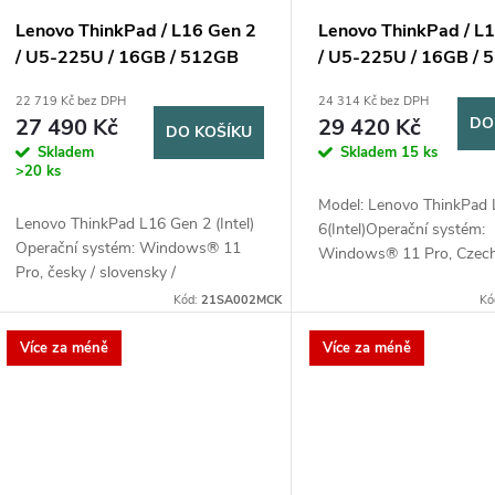
r
p
Lenovo ThinkPad / L16 Gen 2
Lenovo ThinkPad / L
o
/ U5-225U / 16GB / 512GB
/ U5-225U / 16GB /
r
SSD / 16” WUXGA IPS / 3Y
SSD / 13.3” WUXGA I
22 719 Kč bez DPH
24 314 Kč bez DPH
d
Onsite / Win11 Pro / černá
Onsite / Win11 Pro / 
27 490 Kč
29 420 Kč
DO
DO KOŠÍKU
o
Skladem
Skladem
15 ks
u
>20 ks
d
Model: Lenovo ThinkPad
k
Lenovo ThinkPad L16 Gen 2 (Intel)
6(Intel)Operační systém:
u
Operační systém: Windows® 11
Windows® 11 Pro, Czech 
Pro, česky / slovensky /
t
EnglishProcesor: Intel Cor
anglickyProcesor: AIntel Core Ultra
k
Kód:
21SA002MCK
225U (12 jader (2P + 8E 
Kó
5 225U/Paměť: 1x 16GB SO-DIMM
vláken, P-core...
ů
DDR5-4800/Disk:512GB...
Více za méně
Více za méně
t
ů