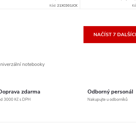
Win11 Pro / černá
procesor Intel Core Ultra
Kód:
21XC001JCK
Kó
GB RAM, 512GB SSD* IPS
1920x1200,...
O
NAČÍST 7 DALŠÍ
v
niverzální notebooky
á
d
a
Doprava zdarma
Odborný personál
od 3000 Kč s DPH
Nakupujte u odborníků
c
p