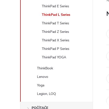
t
ThinkPad E Series
r
ThinkPad L Series
ThinkPad T Series
a
ThinkPad Z Series
n
ThinkPad X Series
ThinkPad P Series
n
ThinkPad YOGA
í
ThinkBook
p
Lenovo
Yoga
a
Legion, LOQ
n
POČÍTAČE