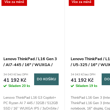
14 vláken, P-core...
Více za méně
Více za méně
Lenovo ThinkPad / L16 Gen 3
Lenovo ThinkPad / L
/ AI7-445 / 16" / WUXGA /
/ U5-325 / 16" / WU
32GB / 512GB / AMD int /
32GB / 512GB / AMD i
34 043 Kč bez DPH
34 043 Kč bez DPH
W11P / Black / 3R On-Site
W11P / Black / 3R On
41 192 Kč
DO KOŠÍKU
41 192 Kč
DO
Skladem
20 ks
Skladem
19 ks
Lenovo ThinkPad L16 G3 Copilot+
ThinkPad L16 Gen 3 (Intel
PC Ryzen AI 7 445 / 32GB / 512GB
ThinkPad L16 Gen 3 (Intel
SSD / 16” WUXGA IPS / 3yOnSite /
notebook, 16" displej, Co