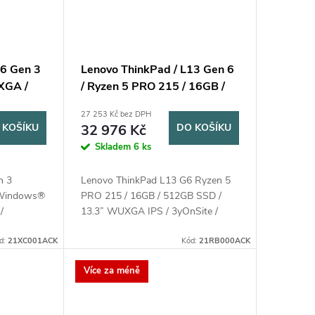
16 Gen 3
Lenovo ThinkPad / L13 Gen 6
UXGA /
/ Ryzen 5 PRO 215 / 16GB /
nt /
512GB SSD / 13.3" WUXGA
27 253 Kč bez DPH
-Site
IPS / 3yOnSite / Win11 Pro /
 KOŠÍKU
32 976 Kč
DO KOŠÍKU
černá
Skladem
6 ks
n 3
Lenovo ThinkPad L13 G6 Ryzen 5
 Windows®
PRO 215 / 16GB / 512GB SSD /
/
13.3” WUXGA IPS / 3yOnSite /
Ryzen™ AI
Win11 Pro / černá
GHz, 4MB
d:
21XC001ACK
Kód:
21RB000ACK
GB...
Více za méně