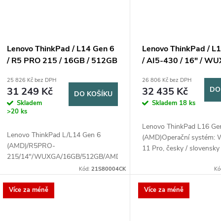
Lenovo ThinkPad / L14 Gen 6
Lenovo ThinkPad / L
/ R5 PRO 215 / 16GB / 512GB
/ AI5-430 / 16" / W
SSD / 14" WUXGA / Win11
16GB / 512GB / AMD i
25 826 Kč bez DPH
26 806 Kč bez DPH
Pro / 3Y Onsite / černá
W11P / Black / 3R On
31 249 Kč
32 435 Kč
DO
DO KOŠÍKU
Skladem
Skladem
18 ks
>20 ks
Lenovo ThinkPad L16 Ge
Lenovo ThinkPad L/L14 Gen 6
(AMD)Operační systém:
(AMD)/R5PRO-
11 Pro, česky / slovensky 
215/14"/WUXGA/16GB/512GB/AMD
anglickyProcesor: AMD 
int/W11P/Black/3R On-Site
Kód:
21S80004CK
5 430 (4C / 8T, 2.0 / 4.5
Kó
L2 / 8MB L3)Paměť: 1x 16
Více za méně
Více za méně