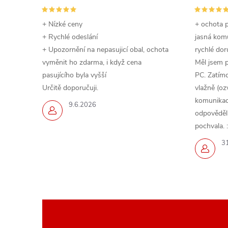
+ Nízké ceny
+ ochota p
+ Rychlé odeslání
jasná komu
+ Upozornění na nepasujicí obal, ochota
rychlé dor
vyměnit ho zdarma, i když cena
Měl jsem 
pasujícího byla vyšší
PC. Zatímc
Určitě doporučuji.
vlažně (oz
komunikace
9.6.2026
odpověděli,
pochvala. :
3