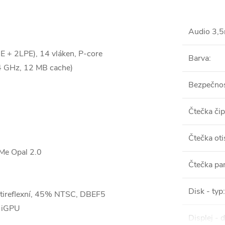
Audio 3,
8E + 2LPE), 14 vláken, P-core
Barva
:
.4 GHz, 12 MB cache)
Bezpečnos
Čtečka či
Čtečka oti
e Opal 2.0
Čtečka pa
Disk - typ
:
ireflexní, 45% NTSC, DBEF5
s iGPU
Displej - 