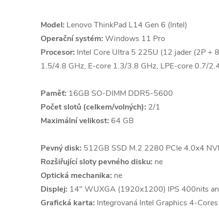
Model:
Lenovo ThinkPad L14 Gen 6 (Intel)
Operační systém:
Windows 11 Pro
Procesor:
Intel Core Ultra 5 225U (12 jader (2P + 
1.5/4.8 GHz, E-core 1.3/3.8 GHz, LPE-core 0.7/2
Paměť:
16GB SO-DIMM DDR5-5600
Počet slotů (celkem/volných):
2/1
Maximální velikost:
64 GB
Pevný disk:
512GB SSD M.2 2280 PCIe 4.0x4 NVM
Rozšiřující sloty pevného disku:
ne
Optická mechanika:
ne
Displej:
14" WUXGA (1920x1200) IPS 400nits ant
Grafická karta:
Integrovaná Intel Graphics 4-Core