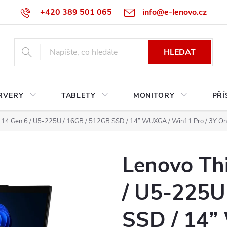
+420 389 501 065
info@e-lenovo.cz
HLEDAT
RVERY
TABLETY
MONITORY
PŘÍ
L14 Gen 6 / U5-225U / 16GB / 512GB SSD / 14” WUXGA / Win11 Pro / 3Y Onsi
Lenovo Th
/ U5-225U
SSD / 14