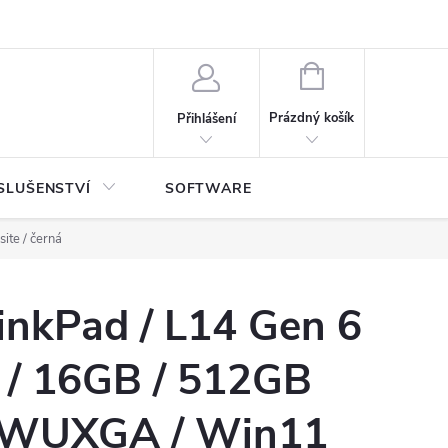
NÁKUPNÍ
KOŠÍK
Prázdný košík
Přihlášení
SLUŠENSTVÍ
SOFTWARE
te / černá
inkPad / L14 Gen 6
 / 16GB / 512GB
” WUXGA / Win11