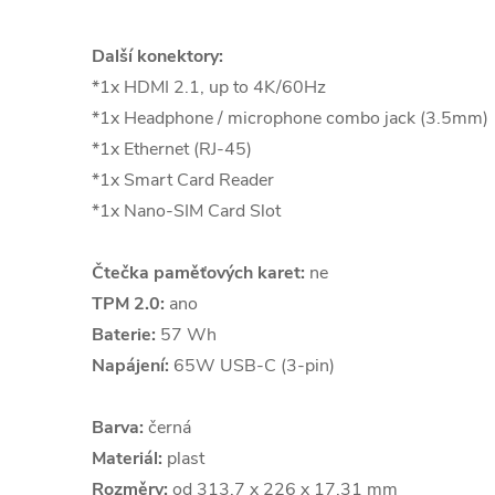
Další konektory:
*1x HDMI 2.1, up to 4K/60Hz
*1x Headphone / microphone combo jack (3.5mm)
*1x Ethernet (RJ-45)
*1x Smart Card Reader
*1x Nano-SIM Card Slot
Čtečka paměťových karet:
ne
TPM 2.0:
ano
Baterie:
57 Wh
Napájení:
65W USB-C (3-pin)
Barva:
černá
Materiál:
plast
Rozměry:
od 313.7 x 226 x 17.31 mm