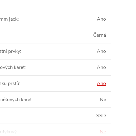
5mm jack
:
Ano
Černá
tní prvky
:
Ano
pových karet
:
Ano
sku prstů
:
Ano
měťových karet
:
Ne
SSD
dotykový
:
Ne