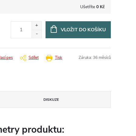
Ušetříte
0 Kč
VLOŽIT DO KOŠÍKU
dací pes
Sdílet
Tisk
Záruka
:
36 měsíců
DISKUZE
etry produktu: