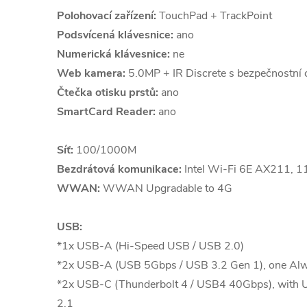
Polohovací zařízení:
TouchPad + TrackPoint
Podsvícená klávesnice:
ano
Numerická klávesnice:
ne
Web kamera:
5.0MP + IR Discrete s bezpečnostní 
Čtečka otisku prstů:
ano
SmartCard Reader:
ano
Síť:
100/1000M
Bezdrátová komunikace:
Intel Wi-Fi 6E AX211, 1
WWAN:
WWAN Upgradable to 4G
USB:
*1x USB-A (Hi-Speed USB / USB 2.0)
*2x USB-A (USB 5Gbps / USB 3.2 Gen 1), one Al
*2x USB-C (Thunderbolt 4 / USB4 40Gbps), with 
2.1