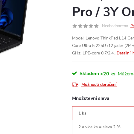
Pro / 3Y O
Neohodnoceno
P
Model: Lenovo ThinkPad L14 Gen 
Core Ultra 5 225U (12 jader (2P +
GHz, LPE-core 0.7/2.4..
Detailní 
Skladem
>20 ks
Možnosti doručení
Množstevní sleva
1 ks
2 a více ks = sleva 2 %