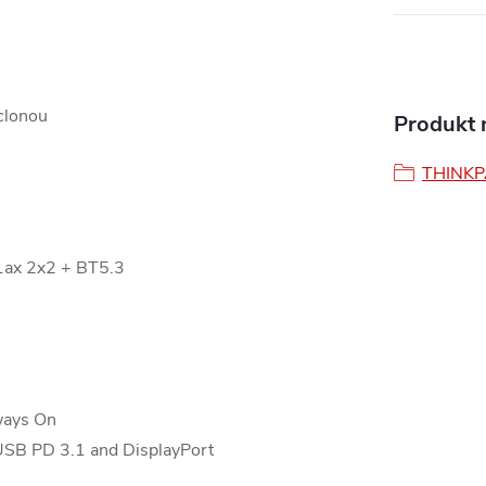
clonou
Produkt n
THINK
1ax 2x2 + BT5.3
ways On
USB PD 3.1 and DisplayPort