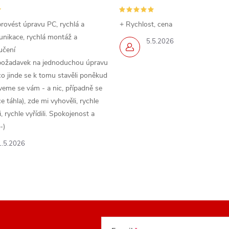
rovést úpravu PC, rychlá a
+ Rychlost, cena
nikace, rychlá montáž a
5.5.2026
učení
požadavek na jednoduchou úpravu
o jinde se k tomu stavěli poněkud
veme se vám - a nic, případně se
 táhla), zde mi vyhověli, rychle
 rychle vyřídili. Spokojenost a
-)
1.5.2026