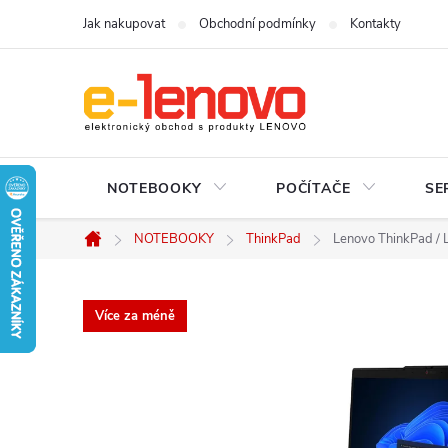
Přejít
Jak nakupovat
Obchodní podmínky
Kontakty
na
obsah
NOTEBOOKY
POČÍTAČE
SE
NOTEBOOKY
ThinkPad
Lenovo ThinkPad / 
Domů
Více za méně