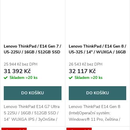
Lenovo ThinkPad / E14 Gen 7 /
Lenovo ThinkPad / E14 Gen 8 /
U5-225U / 16GB / 512GB SSD
U5-325 / 14" / WUXGA / 16GB
/ 14" WUXGA IPS / Win11 Pro
/ 512GB / Intel int / W11P /
/ 3YR Onsite / černá
Black /
25 944 Kč bez DPH
26 543 Kč bez DPH
31 392 Kč
32 117 Kč
Skladem
>20 ks
Skladem
>20 ks
DO KOŠÍKU
DO KOŠÍKU
Lenovo ThinkPad E14 G7 Ultra
Lenovo ThinkPad E14 Gen 8
5 225U / 16GB / 512GB SSD /
(Intel)Operační systém:
14” WUXGA IPS / 3yOnSite /
Windows® 11 Pro, čeština /
Win11 Pro / černá
slovenština /