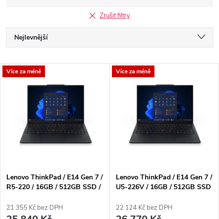
Zrušit filtry
Ř
Nejlevnější
a
Nejdražší
V
Více za méně
Více za méně
Nejprodávanější
z
ý
Abecedně
e
p
n
i
í
s
p
Lenovo ThinkPad / E14 Gen 7 /
Lenovo ThinkPad / E14 Gen 7 /
R5-220 / 16GB / 512GB SSD /
U5-226V / 16GB / 512GB SSD
p
14" WUXGA IPS / 3yOnSite /
/ 14" WUXGA IPS / 3yOnSite /
r
Win11 Pro / černá
Win11 Pro / černá
21 355 Kč bez DPH
22 124 Kč bez DPH