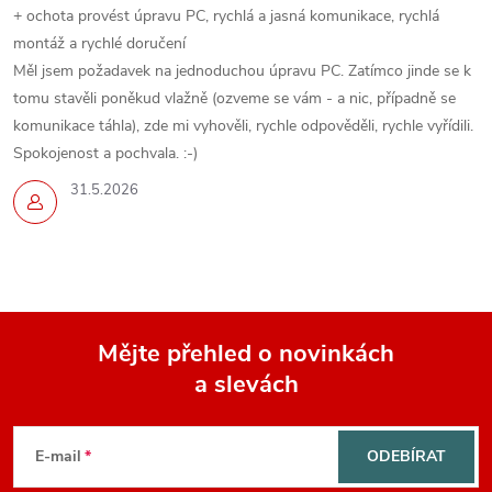
+ ochota provést úpravu PC, rychlá a jasná komunikace, rychlá
montáž a rychlé doručení
Měl jsem požadavek na jednoduchou úpravu PC. Zatímco jinde se k
tomu stavěli poněkud vlažně (ozveme se vám - a nic, případně se
komunikace táhla), zde mi vyhověli, rychle odpověděli, rychle vyřídili.
Spokojenost a pochvala. :-)
31.5.2026
Mějte přehled o novinkách
a slevách
Z
á
E-mail
ODEBÍRAT