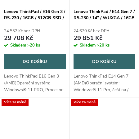
Lenovo ThinkPad / E16 Gen 3 /
Lenovo ThinkPad / E14 Gen 7 /
R5-230 / 16GB / 512GB SSD /
R5-230 / 14" / WUXGA / 16GB
16" WUXGA IPS / Win11 Pro /
/ 512GB / AMD int / W11P /
3Y Onsite / černá
Black / 3R On-Site
24 552 Kč bez DPH
24 670 Kč bez DPH
29 708 Kč
29 851 Kč
Skladem
>20 ks
Skladem
>20 ks
DO KOŠÍKU
DO KOŠÍKU
Lenovo ThinkPad E16 Gen 3
Lenovo ThinkPad E14 Gen 7
(AMD)Operační systém:
(AMD)Operační systém:
Windows® 11 PRO, Procesor:
Windows® 11 Pro, čeština /
AMD Ryzen™ 5 230, 16GB
slovenština /
Více za méně
Více za méně
SO-DIMM DDR5-5600, 512GB
angličtinaProcesor: AMD Ryzen
SSD M.2
5 230 (6 jader, 12 vláken,
3,5/4,9 GHz, 16 MB
cache)Paměť:...