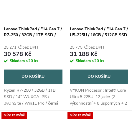
Lenovo ThinkPad / E14 Gen 7 /
Lenovo ThinkPad / E14 Gen 7 /
R7-250 / 32GB / 1TB SSD /
U5-225U / 16GB / 512GB SSD
14" WUXGA IPS / 3yOnSite /
/ 14" WUXGA IPS / Win11
Win11 Pro / černá
Home / 3Y Onsite / černá
25 271 Kč bez DPH
25 775 Kč bez DPH
30 578 Kč
31 188 Kč
Skladem
>20 ks
Skladem
>20 ks
DO KOŠÍKU
DO KOŠÍKU
Ryzen R7-250 / 32GB / 1TB
VÝKON Procesor : Intel® Core
SSD / 14" WUXGA IPS /
Ultra 5 225U, 12 jader (2
3yOnSite / Win11 Pro / černá
výkonnostní + 8 úsporných + 2
nízkoenergetické) / 14 vláken,
Více za méně
Více za méně
Max Turbo až 4,8 GHz, 12MB
Kategorie AI PC : AI PC NPU :...