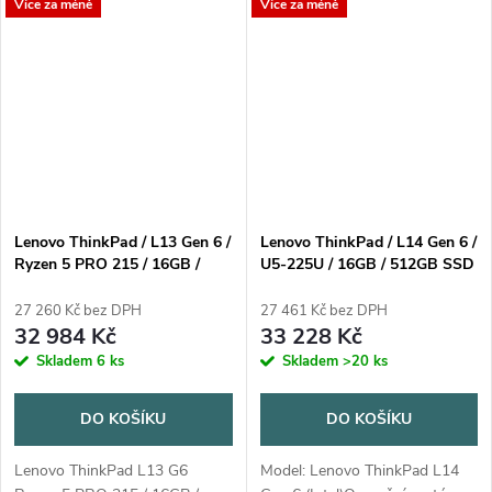
Více za méně
Více za méně
angličtinaProcesor: Intel Core™
Ultra 5 325, 8C (4P + 4LPE) /
8T, Max Turbo up to...
Lenovo ThinkPad / L13 Gen 6 /
Lenovo ThinkPad / L14 Gen 6 /
Ryzen 5 PRO 215 / 16GB /
U5-225U / 16GB / 512GB SSD
512GB SSD / 13.3" WUXGA
/ 14” WUXGA / Win11 Pro /
IPS / 3yOnSite / Win11 Pro /
3Y Onsite / černá
27 260 Kč bez DPH
27 461 Kč bez DPH
černá
32 984 Kč
33 228 Kč
Skladem
6 ks
Skladem
>20 ks
DO KOŠÍKU
DO KOŠÍKU
Lenovo ThinkPad L13 G6
Model: Lenovo ThinkPad L14