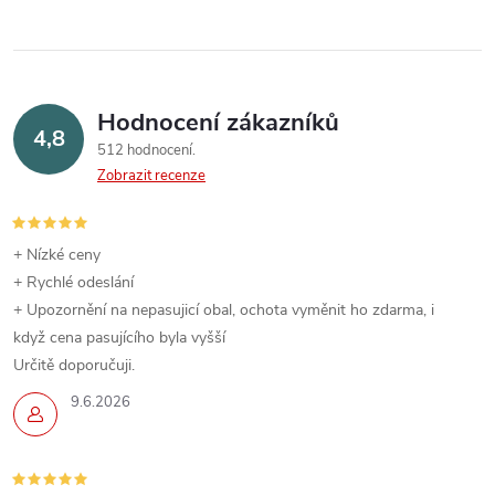
r
í
v
k
Hodnocení zákazníků
4,8
y
512 hodnocení
Zobrazit recenze
v
ý
+ Nízké ceny
p
+ Rychlé odeslání
+ Upozornění na nepasujicí obal, ochota vyměnit ho zdarma, i
i
když cena pasujícího byla vyšší
s
Určitě doporučuji.
9.6.2026
u