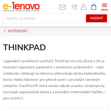
Přejít
NÁKUPNÍ
KOŠÍK
na
obsah
HLEDAT
NOTEBOOKY
THINKPAD
Legendární spolehlivost počítačů ThinkPad má svůj důvod a tím je
testování vojenských parametrů v extrémních podmínkách – naše
notebooky odolávají, ba dokonce překonávají nároky každodenního
života. Nabízí klávesnici pro přesné psaní s proslulým červeným
zařízením TrackPoint®, která získala několik ocenění, vícedotykový
touchpad, ergonomické klávesy a pohodlná multimediální tlačítka –
plus komfort.