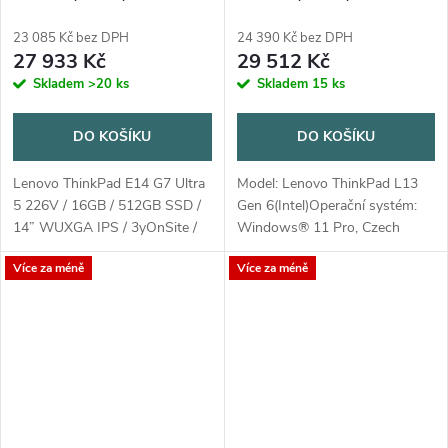
/ 14" WUXGA IPS / 3yOnSite /
/ 13.3” WUXGA IPS / 3Y
Win11 Pro / černá
Onsite / Win11 Pro / černá
23 085 Kč bez DPH
24 390 Kč bez DPH
27 933 Kč
29 512 Kč
Skladem
>20 ks
Skladem
15 ks
DO KOŠÍKU
DO KOŠÍKU
Lenovo ThinkPad E14 G7 Ultra
Model: Lenovo ThinkPad L13
5 226V / 16GB / 512GB SSD /
Gen 6(Intel)Operační systém:
14” WUXGA IPS / 3yOnSite /
Windows® 11 Pro, Czech
Win11 Pro / černá
/Slovak / EnglishProcesor: Intel
Více za méně
Více za méně
Core Ultra 5 225U (12 jader (2P
+ 8E + 2LPE), 14 vláken, P-
core...