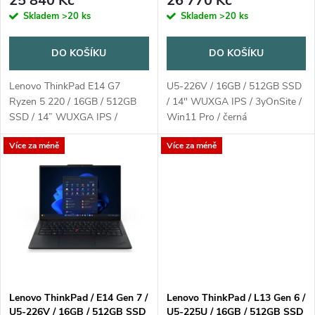
r
25 840 Kč
26 770 Kč
o
Skladem
>20 ks
Skladem
>20 ks
o
d
DO KOŠÍKU
DO KOŠÍKU
d
u
Lenovo ThinkPad E14 G7
U5-226V / 16GB / 512GB SSD
u
Ryzen 5 220 / 16GB / 512GB
/ 14" WUXGA IPS / 3yOnSite /
k
SSD / 14” WUXGA IPS /
Win11 Pro / černá
k
3yOnSite / Win11 Pro / černá
Více za méně
Více za méně
t
t
ů
ů
Lenovo ThinkPad / E14 Gen 7 /
Lenovo ThinkPad / L13 Gen 6 /
U5-226V / 16GB / 512GB SSD
U5-225U / 16GB / 512GB SSD