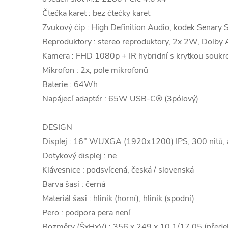
Čtečka karet : bez čtečky karet
Zvukový čip : High Definition Audio, kodek Senar
Reproduktory : stereo reproduktory, 2x 2W, Dol
Kamera : FHD 1080p + IR hybridní s krytkou soukr
Mikrofon : 2x, pole mikrofonů
Baterie : 64Wh
Napájecí adaptér : 65W USB-C® (3pólový)
DESIGN
Displej : 16" WUXGA (1920x1200) IPS, 300 nitů, 
Dotykový displej : ne
Klávesnice : podsvícená, česká / slovenská
Barva šasi : černá
Materiál šasi : hliník (horní), hliník (spodní)
Pero : podpora pera není
Rozměry (ŠxHxV) : 356 x 249 x 10,1/17,05 (přede