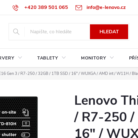
+420 389 501 065
info@e-lenovo.cz
HLEDAT
RVERY
TABLETY
MONITORY
PŘÍ
E16 Gen 3 / R7-250 / 32GB / 1TB SSD / 16" / WUXGA / AMD int / W11H / Bla
Lenovo Th
/ R7-250 /
16" / WUX