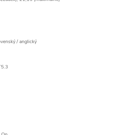
venský / anglický
T5.3
s On