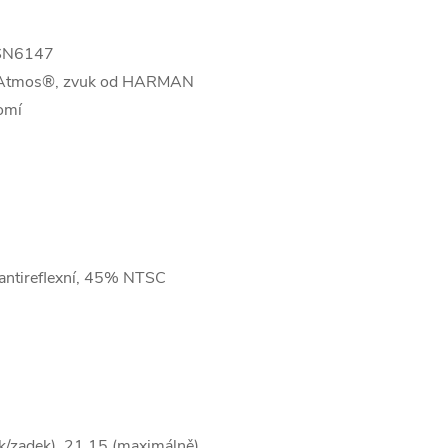
y SN6147
by Atmos®, zvuk od HARMAN
omí
antireflexní, 45% NTSC
k/zadek), 21,15 (maximálně)