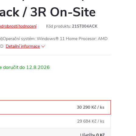
ack / 3R On-Site
odrobnosti hodnocení
Kód produktu:
21ST004ACK
tel)Operační systém: Windows® 11 Home Procesor: AMD
SD
Detailní informace
12.8.2026
30 290 Kč
/ ks
29 684 Kč
/ ks
Ušetříte
0 Kč