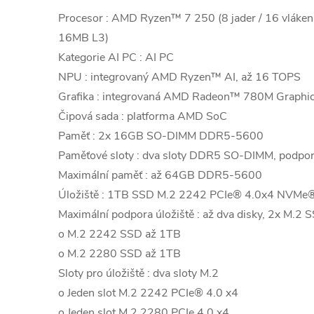
Procesor : AMD Ryzen™ 7 250 (8 jader / 16 vláken,
16MB L3)
Kategorie AI PC : AI PC
NPU : integrovaný AMD Ryzen™ AI, až 16 TOPS
Grafika : integrovaná AMD Radeon™ 780M Graphi
Čipová sada : platforma AMD SoC
Paměť : 2x 16GB SO-DIMM DDR5-5600
Paměťové sloty : dva sloty DDR5 SO-DIMM, podpo
Maximální paměť : až 64GB DDR5-5600
Úložiště : 1TB SSD M.2 2242 PCIe® 4.0x4 NVMe®
Maximální podpora úložiště : až dva disky, 2x M.2 
o M.2 2242 SSD až 1TB
o M.2 2280 SSD až 1TB
Sloty pro úložiště : dva sloty M.2
o Jeden slot M.2 2242 PCIe® 4.0 x4
o Jeden slot M.2 2280 PCIe 4.0 x4