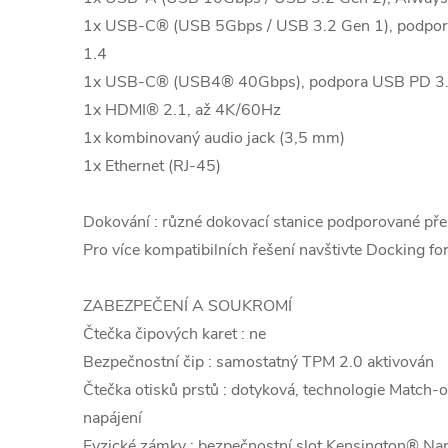
1x USB-C® (USB 5Gbps / USB 3.2 Gen 1), podpor
1.4
1x USB-C® (USB4® 40Gbps), podpora USB PD 3.1
1x HDMI® 2.1, až 4K/60Hz
1x kombinovaný audio jack (3,5 mm)
1x Ethernet (RJ-45)
Dokování : různé dokovací stanice podporované p
Pro více kompatibilních řešení navštivte Docking 
ZABEZPEČENÍ A SOUKROMÍ
Čtečka čipových karet : ne
Bezpečnostní čip : samostatný TPM 2.0 aktivován
Čtečka otisků prstů : dotyková, technologie Match-o
napájení
Fyzické zámky : bezpečnostní slot Kensington® Na