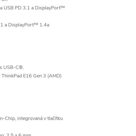
a USB PD 3.1 a DisplayPort™
 a DisplayPort™ 1.4a
řes USB-C®.
for ThinkPad E16 Gen 3 (AMD)
n-Chip, integrovaná v tlačítku
no, 2,5 x 6 mm