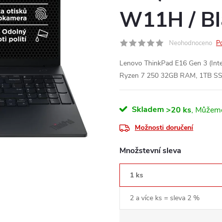
W11H / Bl
Neohodnoceno
P
Lenovo ThinkPad E16 Gen 3 (In
Ryzen 7 250 32GB RAM, 1TB S
Skladem
>20 ks
Možnosti doručení
Množstevní sleva
1 ks
2 a více ks = sleva 2 %