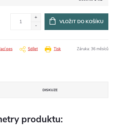
VLOŽIT DO KOŠÍKU
dací pes
Sdílet
Tisk
Záruka
:
36 měsíců
DISKUZE
etry produktu: