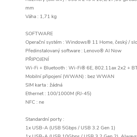
mm
Váha : 1,71 kg
SOFTWARE
Operační systém : Windows® 11 Home, český / slo
Předinstalovaný software : Lenovo® AI Now
PŘIPOJENÍ
Wi-Fi + Bluetooth : Wi-Fi® 6E, 802.11ax 2x2 + B
Mobilní připojení (WWAN) : bez WWAN
SIM karta : žádná
Ethernet : 100/1000M (RJ-45)
NFC : ne
Standardní porty :
1x USB-A (USB 5Gbps / USB 3.2 Gen 1)
1x USB-A (USB 10Gbps / USB 3.2 Gen 2), Alway