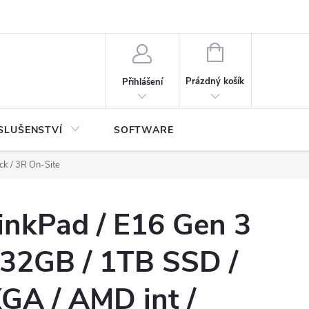
NÁKUPNÍ
KOŠÍK
Prázdný košík
Přihlášení
SLUŠENSTVÍ
SOFTWARE
ck / 3R On-Site
inkPad / E16 Gen 3
 32GB / 1TB SSD /
GA / AMD int /