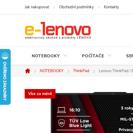
Přejít
Jak nakupovat
Obchodní podmínky
Kontakty
na
obsah
NOTEBOOKY
POČÍTAČE
SE
NOTEBOOKY
ThinkPad
Lenovo ThinkPad / 
Domů
Více za méně