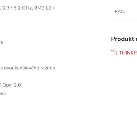
 3,3 / 5,1 GHz, 8MB L2 /
EAN
:
Produkt n
cs
THINK
ra dvoukanálového režimu
 Opal 2.0
SSD