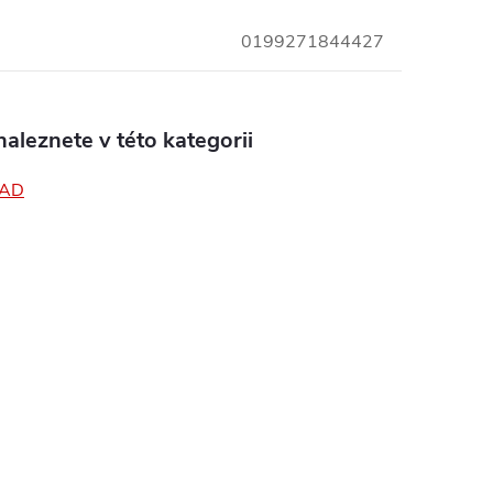
0199271844427
aleznete v této kategorii
PAD