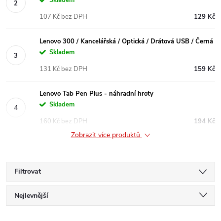
Skladem
107 Kč bez DPH
129 Kč
Lenovo 300 / Kancelářská / Optická / Drátová USB / Černá
Skladem
131 Kč bez DPH
159 Kč
Lenovo Tab Pen Plus - náhradní hroty
Skladem
160 Kč bez DPH
194 Kč
Zobrazit více produktů
Filtrovat
Ř
Nejlevnější
Nejdražší