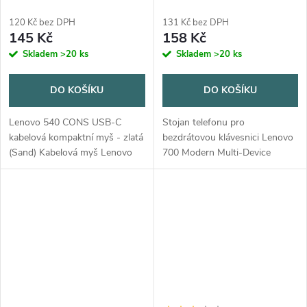
Zlatá
120 Kč bez DPH
131 Kč bez DPH
145 Kč
158 Kč
Skladem
>20 ks
Skladem
>20 ks
DO KOŠÍKU
DO KOŠÍKU
Lenovo 540 CONS USB-C
Stojan telefonu pro
kabelová kompaktní myš - zlatá
bezdrátovou klávesnici Lenovo
(Sand) Kabelová myš Lenovo
700 Modern Multi-Device
540 USB-C, která je k dispozici
Wireless Keyboard
ve čtyřech stylových barvách, je
navržena tak, aby doplnila...