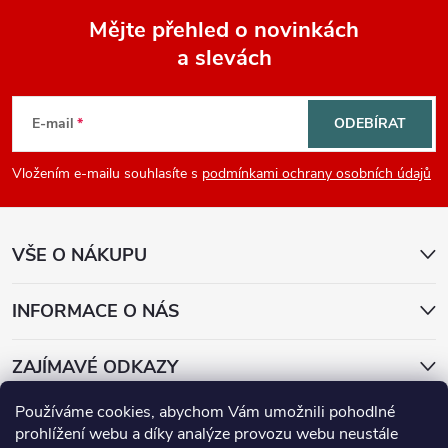
Mějte přehled o novinkách
a slevách
Z
á
E-mail
ODEBÍRAT
p
Vložením e-mailu souhlasíte s
podmínkami ochrany osobních údajů
a
VŠE O NÁKUPU
t
í
INFORMACE O NÁS
ZAJÍMAVÉ ODKAZY
Používáme cookies, abychom Vám umožnili pohodlné
Přijímáme online platby
prohlížení webu a díky analýze provozu webu neustále