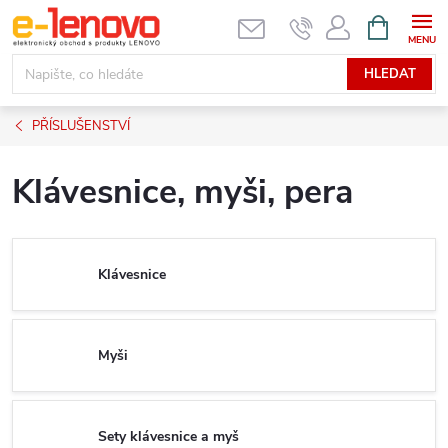
Přejít
NÁKUPNÍ
KOŠÍK
na
obsah
HLEDAT
PŘÍSLUŠENSTVÍ
Klávesnice, myši, pera
Klávesnice
Myši
Sety klávesnice a myš