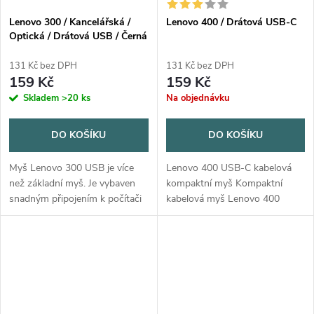
Lenovo 300 / Kancelářská /
Lenovo 400 / Drátová USB-C
Optická / Drátová USB / Černá
131 Kč bez DPH
131 Kč bez DPH
159 Kč
159 Kč
Skladem
>20 ks
Na objednávku
DO KOŠÍKU
DO KOŠÍKU
Myš Lenovo 300 USB je více
Lenovo 400 USB-C kabelová
než základní myš. Je vybaven
kompaktní myš Kompaktní
snadným připojením k počítači
kabelová myš Lenovo 400
pomocí kabelu USB.
USB-C kompaktní velikosti,
Ergonomický design v plné
která je vhodná do kapsy, je
velikosti poskytuje pohodlné
navržena pro ty, kteří žijí život
uchopení pro...
na cestách....