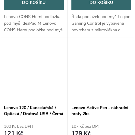
DO KOŠÍKU
DO KOŠÍKU
Lenovo CONS Herní podložka
Řada podložek pod myš Legion
pod myš IdeaPad M Lenovo
Gaming Control je vybavena
CONS Herní podložka pod myš
povrchem z mikrovlákna o
IdeaPad M má voděodolný
vysoké hustotě
povrch a protiskluzový gumový
optimalizovaným pro pohyb
základ, díky němuž se zbytečně
myši s nízkým DPI. Tenký
nepohybuje...
design o šířce 2 mm lze
snadno...
Lenovo 120 / Kancelářská /
Lenovo Active Pen - náhradní
Optická / Drátová USB / Černá
hroty 2ks
100 Kč bez DPH
107 Kč bez DPH
121 Kč
129 Kč