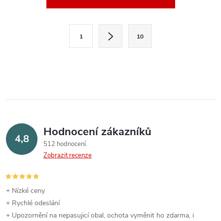
v
l
S
1
10
t
á
r
d
á
a
n
k
c
o
í
v
Hodnocení zákazníků
4,8
á
p
512 hodnocení
n
Zobrazit recenze
r
í
v
+ Nízké ceny
k
+ Rychlé odeslání
+ Upozornění na nepasujicí obal, ochota vyměnit ho zdarma, i