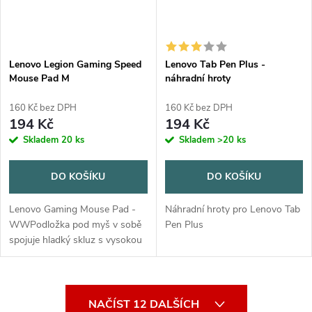
Lenovo Legion Gaming Speed
Lenovo Tab Pen Plus -
Mouse Pad M
náhradní hroty
160 Kč bez DPH
160 Kč bez DPH
194 Kč
194 Kč
Skladem
20 ks
Skladem
>20 ks
DO KOŠÍKU
DO KOŠÍKU
Lenovo Gaming Mouse Pad -
Náhradní hroty pro Lenovo Tab
WWPodložka pod myš v sobě
Pen Plus
spojuje hladký skluz s vysokou
přesností. Je sestavena s
vysoce kvalitních materiálů, s
vysokou hustotou,
O
voděodolné...
NAČÍST 12 DALŠÍCH