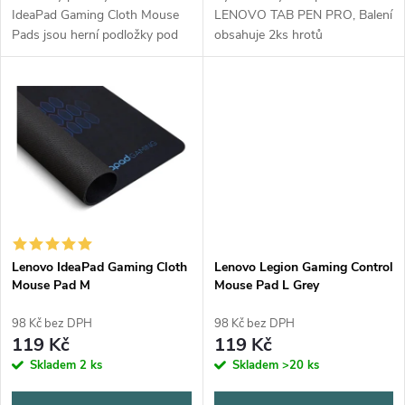
u
u
IdeaPad Gaming Cloth Mouse
LENOVO TAB PEN PRO, Balení
k
Pads jsou herní podložky pod
obsahuje 2ks hrotů
k
myš, které nabízejí nerušený
herní zážitek s hladkým,
t
voděodolným povrchem a
t
protiskluzovou...
ů
ů
Lenovo IdeaPad Gaming Cloth
Lenovo Legion Gaming Control
Mouse Pad M
Mouse Pad L Grey
98 Kč bez DPH
98 Kč bez DPH
119 Kč
119 Kč
Skladem
2 ks
Skladem
>20 ks