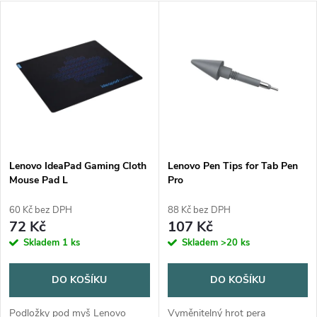
a
V
Nejprodávanější
z
ý
Abecedně
e
p
n
i
í
s
p
Lenovo IdeaPad Gaming Cloth
Lenovo Pen Tips for Tab Pen
Mouse Pad L
Pro
p
r
60 Kč bez DPH
88 Kč bez DPH
r
72 Kč
107 Kč
o
Skladem
1 ks
Skladem
>20 ks
o
d
DO KOŠÍKU
DO KOŠÍKU
d
Podložky pod myš Lenovo
Vyměnitelný hrot pera