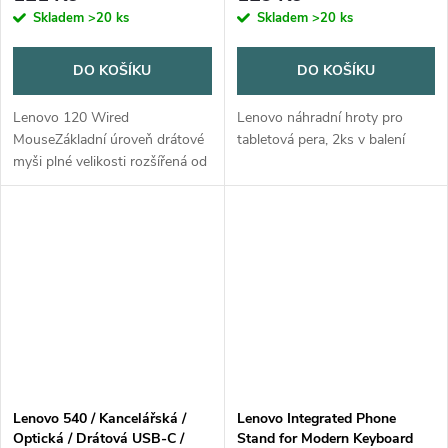
Skladem
>20 ks
Skladem
>20 ks
DO KOŠÍKU
DO KOŠÍKU
Lenovo 120 Wired
Lenovo náhradní hroty pro
MouseZákladní úroveň drátové
tabletová pera, 2ks v balení
myši plné velikosti rozšířená od
společnosti COA s cílem zaplnit
mezeru v portfoliu vstupů v
zemích západní Evropy
vynikajícím...
Lenovo 540 / Kancelářská /
Lenovo Integrated Phone
Optická / Drátová USB-C /
Stand for Modern Keyboard