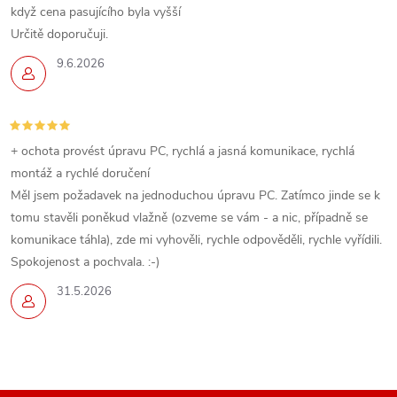
y
když cena pasujícího byla vyšší
Určitě doporučuji.
v
9.6.2026
ý
p
i
+ ochota provést úpravu PC, rychlá a jasná komunikace, rychlá
montáž a rychlé doručení
s
Měl jsem požadavek na jednoduchou úpravu PC. Zatímco jinde se k
u
tomu stavěli poněkud vlažně (ozveme se vám - a nic, případně se
komunikace táhla), zde mi vyhověli, rychle odpověděli, rychle vyřídili.
Spokojenost a pochvala. :-)
31.5.2026