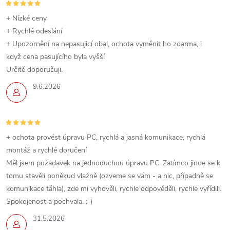
+ Nízké ceny
+ Rychlé odeslání
+ Upozornění na nepasujicí obal, ochota vyměnit ho zdarma, i
když cena pasujícího byla vyšší
Určitě doporučuji.
9.6.2026
+ ochota provést úpravu PC, rychlá a jasná komunikace, rychlá
montáž a rychlé doručení
Měl jsem požadavek na jednoduchou úpravu PC. Zatímco jinde se k
tomu stavěli poněkud vlažně (ozveme se vám - a nic, případně se
komunikace táhla), zde mi vyhověli, rychle odpověděli, rychle vyřídili.
Spokojenost a pochvala. :-)
31.5.2026