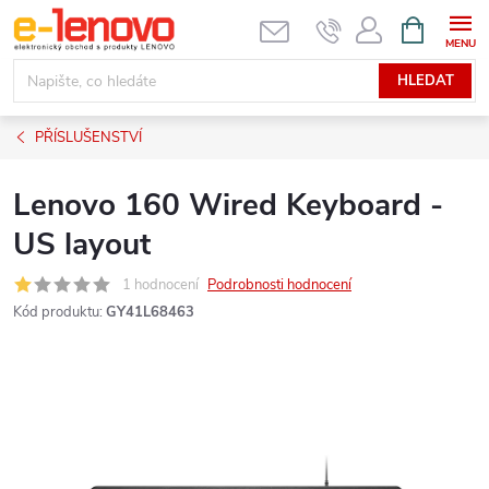
Přejít
NÁKUPNÍ
KOŠÍK
na
obsah
HLEDAT
PŘÍSLUŠENSTVÍ
Lenovo 160 Wired Keyboard -
US layout
1 hodnocení
Podrobnosti hodnocení
Kód produktu:
GY41L68463