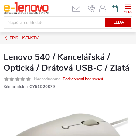
Přejít
NÁKUPNÍ
KOŠÍK
na
obsah
HLEDAT
PŘÍSLUŠENSTVÍ
Lenovo 540 / Kancelářská /
Optická / Drátová USB-C / Zlatá
Neohodnoceno
Podrobnosti hodnocení
Kód produktu:
GY51D20879