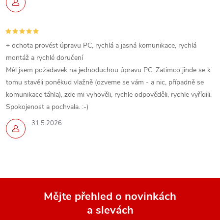
+ ochota provést úpravu PC, rychlá a jasná komunikace, rychlá
montáž a rychlé doručení
Měl jsem požadavek na jednoduchou úpravu PC. Zatímco jinde se k
tomu stavěli poněkud vlažně (ozveme se vám - a nic, případně se
komunikace táhla), zde mi vyhověli, rychle odpověděli, rychle vyřídili.
Spokojenost a pochvala. :-)
31.5.2026
Mějte přehled o novinkách
a slevách
Z