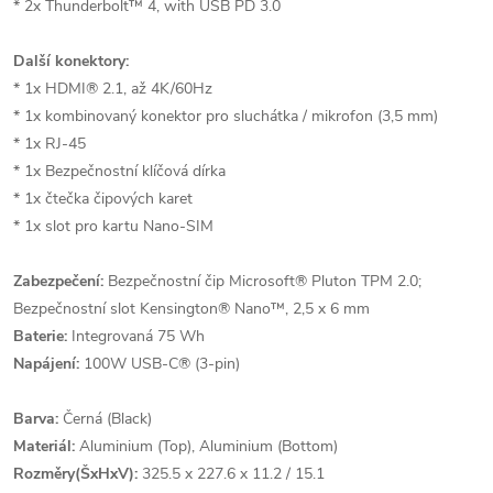
* 2x Thunderbolt™ 4, with USB PD 3.0
Další konektory:
* 1x HDMI® 2.1, až 4K/60Hz
* 1x kombinovaný konektor pro sluchátka / mikrofon (3,5 mm)
* 1x RJ-45
* 1x Bezpečnostní klíčová dírka
* 1x čtečka čipových karet
* 1x slot pro kartu Nano-SIM
Zabezpečení:
Bezpečnostní čip Microsoft® Pluton TPM 2.0;
Bezpečnostní slot Kensington® Nano™, 2,5 x 6 mm
Baterie:
Integrovaná 75 Wh
Napájení:
100W USB-C® (3-pin)
Barva:
Černá (Black)
Materiál:
Aluminium (Top), Aluminium (Bottom)
Rozměry(ŠxHxV):
325.5 x 227.6 x 11.2 / 15.1