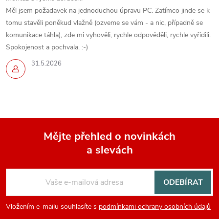
Měl jsem požadavek na jednoduchou úpravu PC. Zatímco jinde se k
tomu stavěli poněkud vlažně (ozveme se vám - a nic, případně se
komunikace táhla), zde mi vyhověli, rychle odpověděli, rychle vyřídili.
Spokojenost a pochvala. :-)
31.5.2026
Mějte přehled o novinkách
a slevách
Z
á
ODEBÍRAT
p
Vložením e-mailu souhlasíte s
podmínkami ochrany osobních údajů