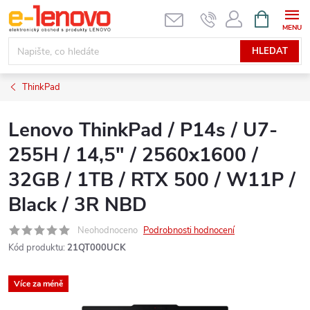
Přejít
NÁKUPNÍ
KOŠÍK
na
obsah
HLEDAT
ThinkPad
Lenovo ThinkPad / P14s / U7-
255H / 14,5" / 2560x1600 /
32GB / 1TB / RTX 500 / W11P /
Black / 3R NBD
Neohodnoceno
Podrobnosti hodnocení
Kód produktu:
21QT000UCK
Více za méně