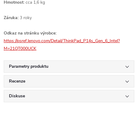
Hmotnost:
cca 1,6 kg
Záruka:
3 roky
Odkaz na stránku výrobce:
https://psref.lenovo.com/Detail/ThinkPad_P14s_Gen_6_Intel?
M=21QT000UCK
Parametry produktu
Recenze
Diskuse