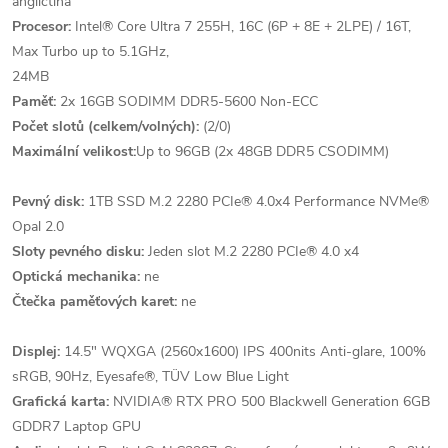
angličtina
Procesor:
Intel® Core Ultra 7 255H, 16C (6P + 8E + 2LPE) / 16T,
Max Turbo up to 5.1GHz,
24MB
Paměť:
2x 16GB SODIMM DDR5-5600 Non-ECC
Počet slotů (celkem/volných):
(2/0)
Maximální velikost:
Up to 96GB (2x 48GB DDR5 CSODIMM)
Pevný disk:
1TB SSD M.2 2280 PCIe® 4.0x4 Performance NVMe®
Opal 2.0
Sloty pevného disku:
Jeden slot M.2 2280 PCIe® 4.0 x4
Optická mechanika:
ne
Čtečka paměťových karet:
ne
Displej:
14.5" WQXGA (2560x1600) IPS 400nits Anti-glare, 100%
sRGB, 90Hz, Eyesafe®, TÜV Low Blue Light
Grafická karta:
NVIDIA® RTX PRO 500 Blackwell Generation 6GB
GDDR7 Laptop GPU