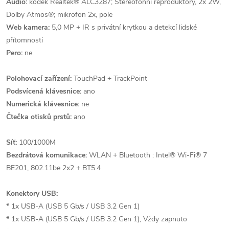
Audio:
kodek Realtek® ALC3287; Stereofonní reproduktory, 2x 2W,
Dolby Atmos®; mikrofon 2x, pole
Web kamera:
5,0 MP + IR s privátní krytkou a detekcí lidské
přítomnosti
Pero:
ne
Polohovací zařízení:
TouchPad + TrackPoint
Podsvícená klávesnice:
ano
Numerická klávesnice:
ne
Čtečka otisků prstů:
ano
Síť:
100/1000M
Bezdrátová komunikace:
WLAN + Bluetooth : Intel® Wi-Fi® 7
BE201, 802.11be 2x2 + BT5.4
Konektory USB:
* 1x USB-A (USB 5 Gb/s / USB 3.2 Gen 1)
* 1x USB-A (USB 5 Gb/s / USB 3.2 Gen 1), Vždy zapnuto