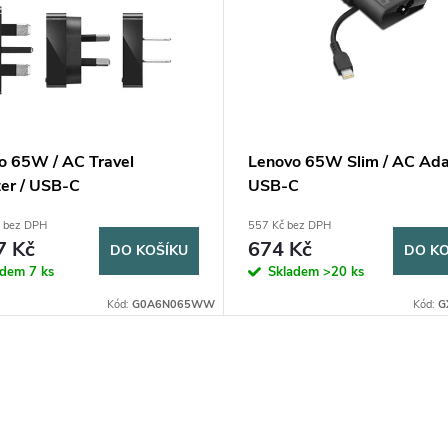
o 65W / AC Travel
Lenovo 65W Slim / AC Ada
er / USB-C
USB-C
č bez DPH
557 Kč bez DPH
7 Kč
674 Kč
DO KOŠÍKU
DO KO
adem
7 ks
Skladem
>20 ks
Kód:
G0A6N065WW
Kód:
G