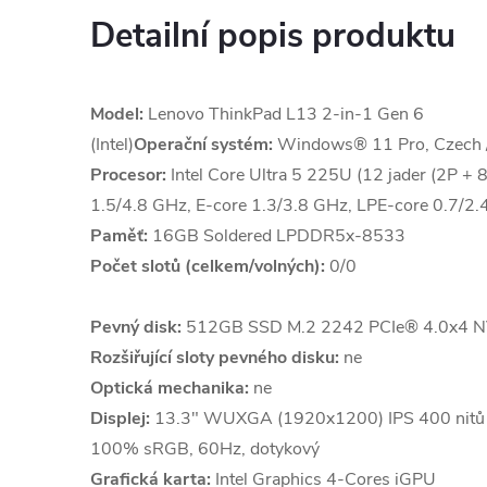
Detailní popis produktu
Model:
Lenovo ThinkPad L13 2-in-1 Gen 6
(Intel)
Operační systém:
Windows® 11 Pro, Czech /S
Procesor:
Intel Core Ultra 5 225U (12 jader (2P + 
1.5/4.8 GHz, E-core 1.3/3.8 GHz, LPE-core 0.7/2
Paměť:
16GB Soldered LPDDR5x-8533
Počet slotů (celkem/volných):
0/0
Pevný disk:
512GB SSD M.2 2242 PCIe® 4.0x4 N
Rozšiřující sloty pevného disku:
ne
Optická mechanika:
ne
Displej:
13.3" WUXGA (1920x1200) IPS 400 nitů An
100% sRGB, 60Hz, dotykový
Grafická karta:
Intel Graphics 4-Cores iGPU