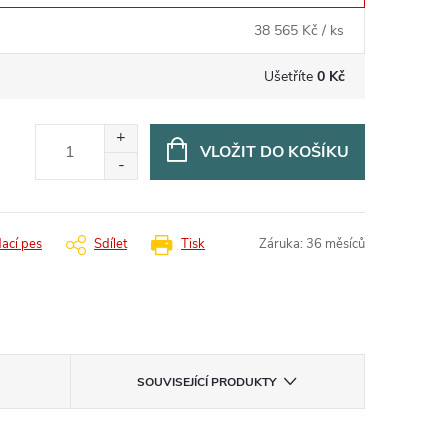
38 565 Kč
/ ks
Ušetříte
0 Kč
VLOŽIT DO KOŠÍKU
dací pes
Sdílet
Tisk
Záruka
:
36 měsíců
SOUVISEJÍCÍ PRODUKTY