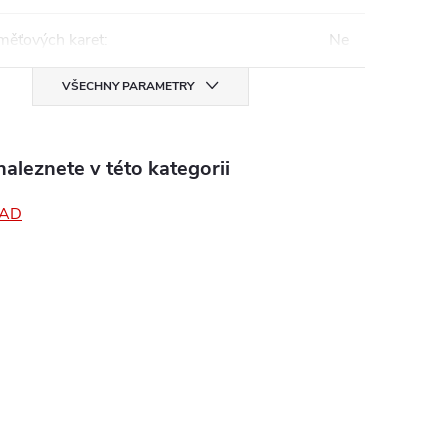
měťových karet
:
Ne
VŠECHNY PARAMETRY
aleznete v této kategorii
PAD