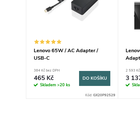
Lenovo 65W / AC Adapter /
Lenov
USB-C
Adapt
384 Kč bez DPH
2 593 K
465 Kč
3 13
DO KOŠÍKU
Skladem
>20 ks
Skl
Kód:
GX20P92529