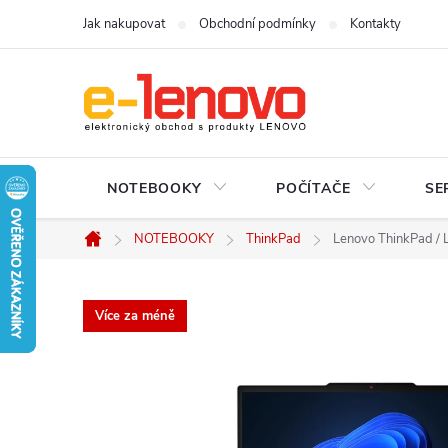
Přejít
Jak nakupovat
Obchodní podmínky
Kontakty
na
obsah
NOTEBOOKY
POČÍTAČE
SE
NOTEBOOKY
ThinkPad
Lenovo ThinkPad / 
Domů
Více za méně