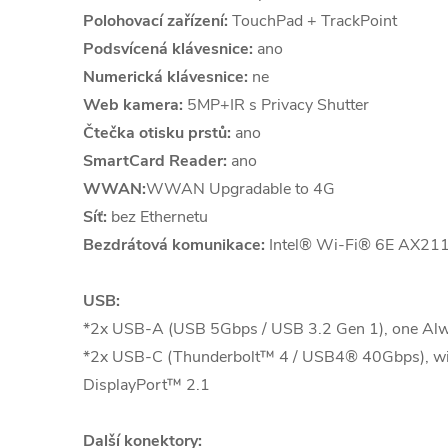
Polohovací zařízení:
TouchPad + TrackPoint
Podsvícená klávesnice:
ano
Numerická klávesnice:
ne
Web kamera:
5MP+IR s Privacy Shutter
Čtečka otisku prstů:
ano
SmartCard Reader:
ano
WWAN:
WWAN Upgradable to 4G
Síť:
bez Ethernetu
Bezdrátová komunikace:
Intel® Wi-Fi® 6E AX211
USB:
*2x USB-A (USB 5Gbps / USB 3.2 Gen 1), one Al
*2x USB-C (Thunderbolt™ 4 / USB4® 40Gbps), wi
DisplayPort™ 2.1
Další konektory: