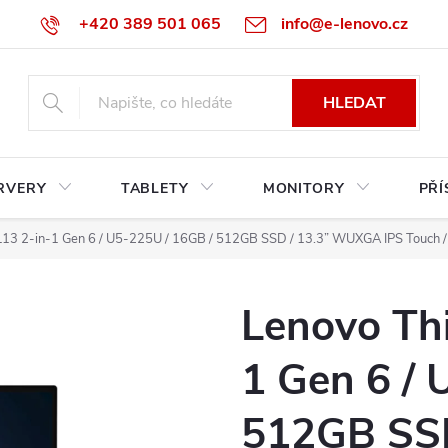
+420 389 501 065
info@e-lenovo.cz
HLEDAT
RVERY
TABLETY
MONITORY
PŘÍ
L13 2-in-1 Gen 6 / U5-225U / 16GB / 512GB SSD / 13.3” WUXGA IPS Touch / 
Lenovo Thi
1 Gen 6 / 
512GB SS