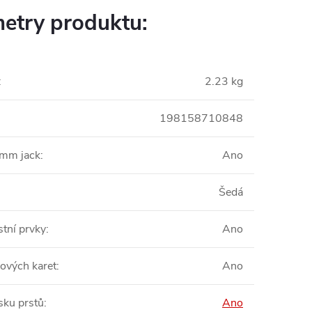
etry produktu:
:
2.23 kg
198158710848
5mm jack
:
Ano
Šedá
tní prvky
:
Ano
pových karet
:
Ano
sku prstů
:
Ano