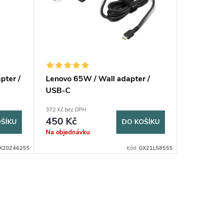
pter /
Lenovo 65W / Wall adapter /
USB-C
372 Kč bez DPH
450 Kč
ŠÍKU
DO KOŠÍKU
Na objednávku
X20Z46255
Kód:
GX21L58555