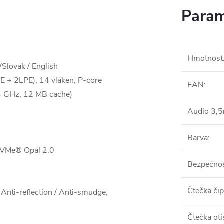
Param
Hmotnost
lovak / English
8E + 2LPE), 14 vláken, P-core
EAN
:
.4 GHz, 12 MB cache)
Audio 3,
Barva
:
VMe® Opal 2.0
Bezpečnos
Čtečka či
ti-reflection / Anti-smudge,
Čtečka oti