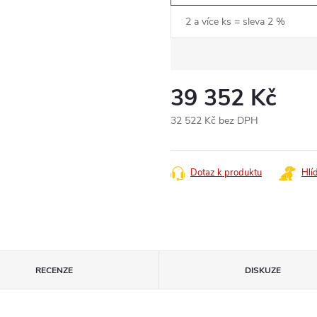
2 a více ks = sleva 2 %
39 352 Kč
32 522 Kč bez DPH
Měrná
cena:
Dotaz k produktu
Hlí
RECENZE
DISKUZE