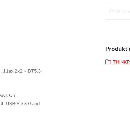
Čtečka pa
Produkt n
THINK
, 11ax 2x2 + BT5.3
ways On
th USB PD 3.0 and