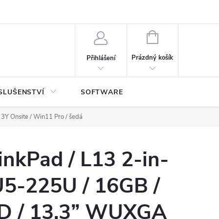
NÁKUPNÍ
KOŠÍK
Prázdný košík
Přihlášení
SLUŠENSTVÍ
SOFTWARE
3Y Onsite / Win11 Pro / šedá
nkPad / L13 2-in-
U5-225U / 16GB /
D / 13.3” WUXGA