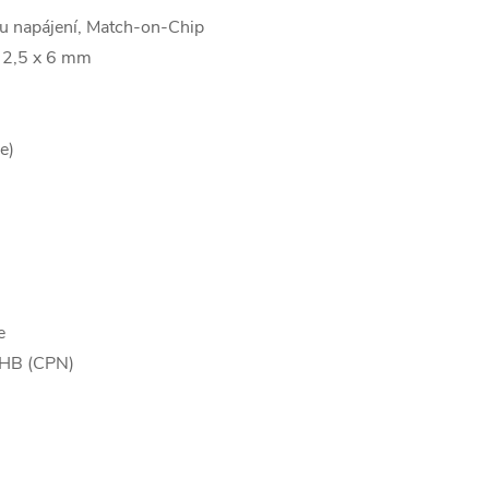
tku napájení, Match-on-Chip
, 2,5 x 6 mm
e)
e
WHB (CPN)