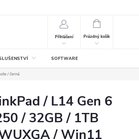
NÁKUPNÍ
KOŠÍK
Prázdný košík
Přihlášení
SLUŠENSTVÍ
SOFTWARE
ite / černá
inkPad / L14 Gen 6
250 / 32GB / 1TB
" WUXGA / Win11