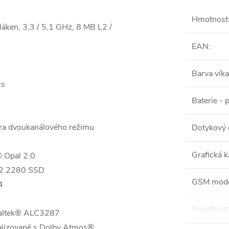
Hmotnost
áken, 3,3 / 5,1 GHz, 8 MB L2 /
EAN
:
Barva víka
cs
Baterie - 
ra dvoukanálového režimu
Dotykový 
Grafická k
 Opal 2.0
M.2 2280 SSD
GSM mod
4
Hmotnost
Realtek® ALC3287
malizované s Dolby Atmos®