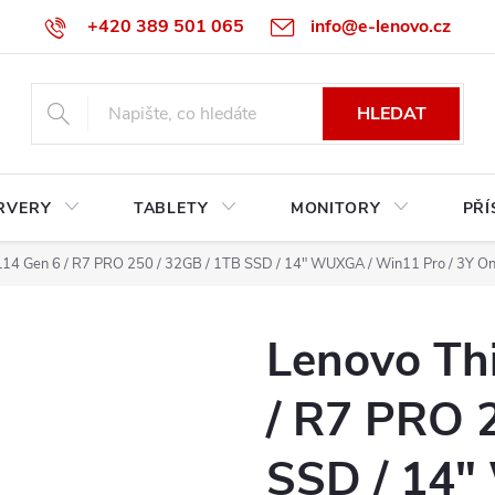
+420 389 501 065
info@e-lenovo.cz
HLEDAT
RVERY
TABLETY
MONITORY
PŘÍ
L14 Gen 6 / R7 PRO 250 / 32GB / 1TB SSD / 14" WUXGA / Win11 Pro / 3Y Ons
Lenovo Th
/ R7 PRO 
SSD / 14