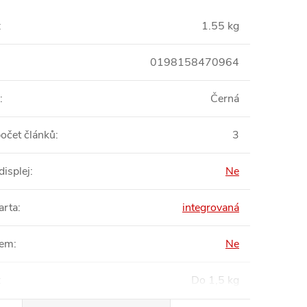
:
1.55 kg
0198158470964
:
Černá
počet článků
:
3
displej
:
Ne
arta
:
integrovaná
em
:
Ne
:
Do 1,5 kg