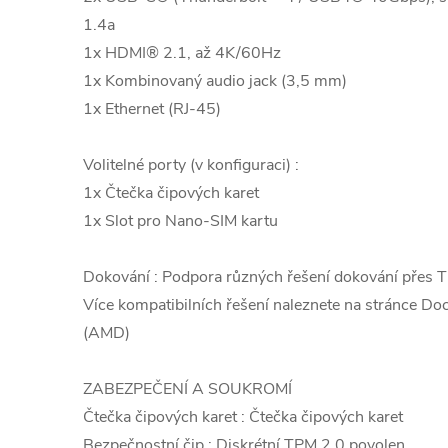
1.4a
1x HDMI® 2.1, až 4K/60Hz
1x Kombinovaný audio jack (3,5 mm)
1x Ethernet (RJ-45)
Volitelné porty (v konfiguraci) :
1x Čtečka čipových karet
1x Slot pro Nano-SIM kartu
Dokování : Podpora různých řešení dokování přes 
Více kompatibilních řešení naleznete na stránce D
(AMD)
ZABEZPEČENÍ A SOUKROMÍ
Čtečka čipových karet : Čtečka čipových karet
Bezpečnostní čip : Diskrétní TPM 2.0 povolen