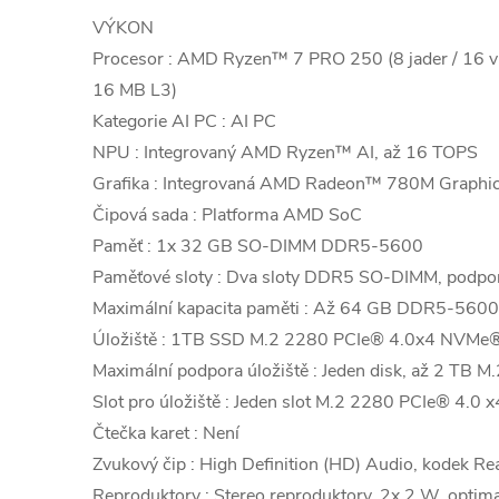
VÝKON
Procesor : AMD Ryzen™ 7 PRO 250 (8 jader / 16 vl
16 MB L3)
Kategorie AI PC : AI PC
NPU : Integrovaný AMD Ryzen™ AI, až 16 TOPS
Grafika : Integrovaná AMD Radeon™ 780M Graphi
Čipová sada : Platforma AMD SoC
Paměť : 1x 32 GB SO-DIMM DDR5-5600
Paměťové sloty : Dva sloty DDR5 SO-DIMM, podpo
Maximální kapacita paměti : Až 64 GB DDR5-5600
Úložiště : 1TB SSD M.2 2280 PCIe® 4.0x4 NVMe®
Maximální podpora úložiště : Jeden disk, až 2 TB 
Slot pro úložiště : Jeden slot M.2 2280 PCIe® 4.0 x
Čtečka karet : Není
Zvukový čip : High Definition (HD) Audio, kodek 
Reproduktory : Stereo reproduktory, 2x 2 W, opti