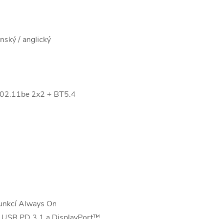
ský / anglický
802.11be 2x2 + BT5.4
unkcí Always On
 USB PD 3.1 a DisplayPort™