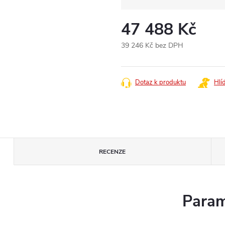
47 488 Kč
39 246 Kč bez DPH
Měrná
cena:
Dotaz k produktu
Hlí
RECENZE
Param