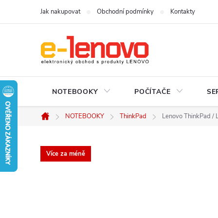
Přejít
Jak nakupovat
Obchodní podmínky
Kontakty
na
obsah
NOTEBOOKY
POČÍTAČE
SE
NOTEBOOKY
ThinkPad
Lenovo ThinkPad / 
Domů
Více za méně