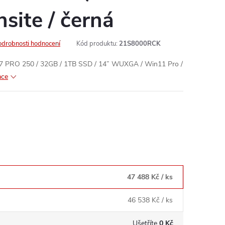
nsite / černá
odrobnosti hodnocení
Kód produktu:
21S8000RCK
7 PRO 250 / 32GB / 1TB SSD / 14” WUXGA / Win11 Pro /
ace
47 488 Kč
/ ks
46 538 Kč
/ ks
Ušetříte
0 Kč