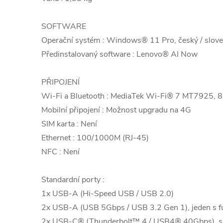
SOFTWARE
Operační systém : Windows® 11 Pro, český / sloven
Předinstalovaný software : Lenovo® AI Now
PŘIPOJENÍ
Wi-Fi a Bluetooth : MediaTek Wi-Fi® 7 MT7925, 
Mobilní připojení : Možnost upgradu na 4G
SIM karta : Není
Ethernet : 100/1000M (RJ-45)
NFC : Není
Standardní porty :
1x USB-A (Hi-Speed USB / USB 2.0)
2x USB-A (USB 5Gbps / USB 3.2 Gen 1), jeden s f
2x USB-C® (Thunderbolt™ 4 / USB4® 40Gbps), s