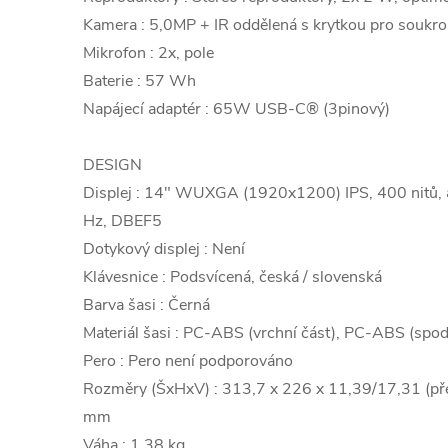
Kamera : 5,0MP + IR oddělená s krytkou pro soukr
Mikrofon : 2x, pole
Baterie : 57 Wh
Napájecí adaptér : 65W USB-C® (3pinový)
DESIGN
Displej : 14" WUXGA (1920x1200) IPS, 400 nitů, 
Hz, DBEF5
Dotykový displej : Není
Klávesnice : Podsvícená, česká / slovenská
Barva šasi : Černá
Materiál šasi : PC-ABS (vrchní část), PC-ABS (spod
Pero : Pero není podporováno
Rozměry (ŠxHxV) : 313,7 x 226 x 11,39/17,31 (pře
mm
Váha : 1,38 kg