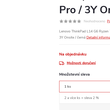
Pro / 3Y O
Neohodnoceno
P
Lenovo ThinkPad L14 G6 Ryzen 
3Y Onsite / černá
Detailní inform
Na objednávku
Možnosti doručení
Množstevní sleva
1 ks
2 a více ks = sleva 2 %