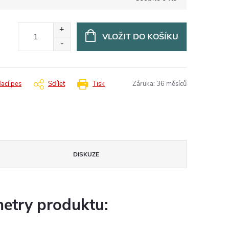
VLOŽIT DO KOŠÍKU
dací pes
Sdílet
Tisk
Záruka
:
36 měsíců
DISKUZE
etry produktu: