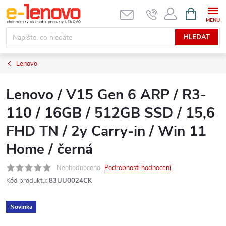
Přejít
NÁKUPNÍ
KOŠÍK
na
obsah
HLEDAT
Lenovo
Lenovo / V15 Gen 6 ARP / R3-
110 / 16GB / 512GB SSD / 15,6
FHD TN / 2y Carry-in / Win 11
Home / černá
Neohodnoceno
Podrobnosti hodnocení
Kód produktu:
83UU0024CK
Novinka