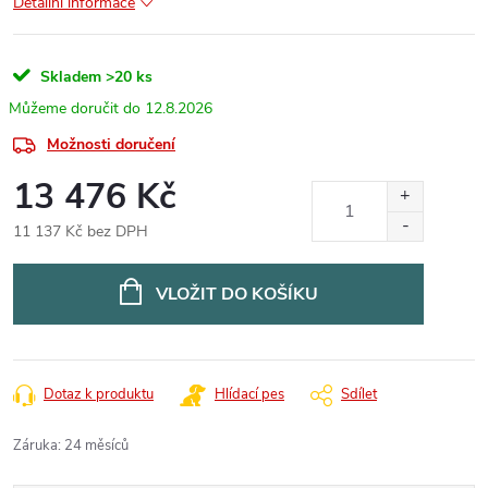
Detailní informace
Skladem
>20 ks
12.8.2026
Možnosti doručení
13 476 Kč
11 137 Kč bez DPH
Měrná
cena:
VLOŽIT DO KOŠÍKU
Dotaz k produktu
Hlídací pes
Sdílet
Záruka
:
24 měsíců