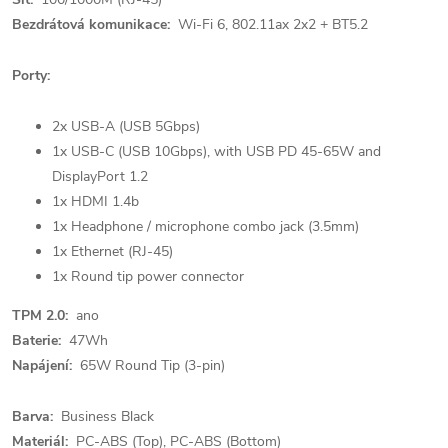
Bezdrátová komunikace:
Wi-Fi 6, 802.11ax 2x2 + BT5.2
Porty:
2x USB-A (USB 5Gbps)
1x USB-C (USB 10Gbps), with USB PD 45-65W and
DisplayPort 1.2
1x HDMI 1.4b
1x Headphone / microphone combo jack (3.5mm)
1x Ethernet (RJ-45)
1x Round tip power connector
TPM 2.0:
ano
Baterie:
47Wh
Napájení:
65W Round Tip (3-pin)
Barva:
Business Black
Materiál:
PC-ABS (Top), PC-ABS (Bottom)