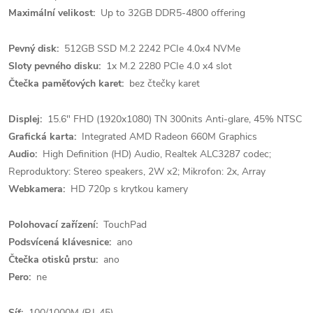
Maximální velikost:
Up to 32GB DDR5-4800 offering
Pevný disk:
512GB SSD M.2 2242 PCIe 4.0x4 NVMe
Sloty pevného disku:
1x M.2 2280 PCIe 4.0 x4 slot
Čtečka paměťových karet:
bez čtečky karet
Displej:
15.6" FHD (1920x1080) TN 300nits Anti-glare, 45% NTSC
Grafická karta:
Integrated AMD Radeon 660M Graphics
Audio:
High Definition (HD) Audio, Realtek ALC3287 codec;
Reproduktory: Stereo speakers, 2W x2; Mikrofon: 2x, Array
Webkamera:
HD 720p s krytkou kamery
Polohovací zařízení:
TouchPad
Podsvícená klávesnice:
ano
Čtečka otisků prstu:
ano
Pero:
ne
Síť:
100/1000M (RJ-45)