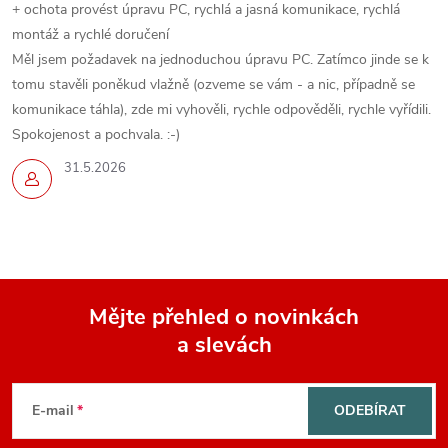
+ ochota provést úpravu PC, rychlá a jasná komunikace, rychlá
montáž a rychlé doručení
Měl jsem požadavek na jednoduchou úpravu PC. Zatímco jinde se k
tomu stavěli poněkud vlažně (ozveme se vám - a nic, případně se
komunikace táhla), zde mi vyhověli, rychle odpověděli, rychle vyřídili.
Spokojenost a pochvala. :-)
31.5.2026
Mějte přehled o novinkách
a slevách
Z
á
E-mail
ODEBÍRAT