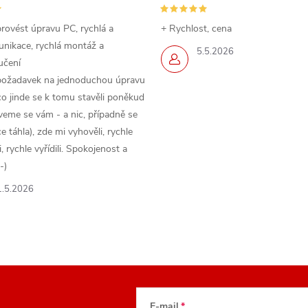
rovést úpravu PC, rychlá a
+ Rychlost, cena
nikace, rychlá montáž a
5.5.2026
učení
požadavek na jednoduchou úpravu
o jinde se k tomu stavěli poněkud
veme se vám - a nic, případně se
 táhla), zde mi vyhověli, rychle
 rychle vyřídili. Spokojenost a
-)
1.5.2026
E-mail