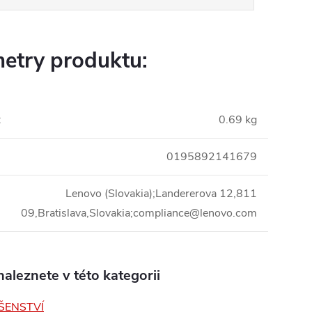
etry produktu:
:
0.69 kg
0195892141679
Lenovo (Slovakia);Landererova 12,811
09,Bratislava,Slovakia;compliance@lenovo.com
aleznete v této kategorii
ŠENSTVÍ