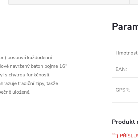
Param
Hmotnost
ion) posouvá každodenní
elově navržený batoh pojme 16"
EAN
:
l s chytrou funkčností.
razuje tradiční zipy, takže
GPSR
:
pečně uložené.
Produkt n
PŘÍSLU