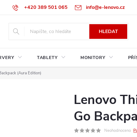
+420 389 501 065
info@e-lenovo.cz
HLEDAT
RVERY
TABLETY
MONITORY
PŘÍ
Backpack (Aura Edition)
Lenovo Thi
Go Backpac
Neohodnoceno
P