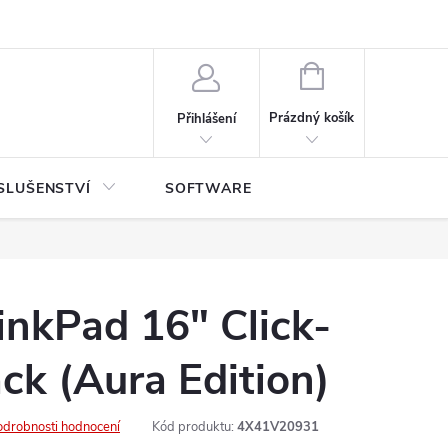
NÁKUPNÍ
KOŠÍK
Prázdný košík
Přihlášení
SLUŠENSTVÍ
SOFTWARE
nkPad 16" Click-
k (Aura Edition)
odrobnosti hodnocení
Kód produktu:
4X41V20931