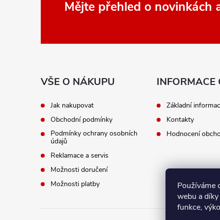
Z
Mějte přehled o novinkách
á
p
a
VŠE O NÁKUPU
INFORMACE 
t
Jak nakupovat
Základní informa
Obchodní podmínky
Kontakty
í
Podmínky ochrany osobních
Hodnocení obch
údajů
Reklamace a servis
Možnosti doručení
Možnosti platby
Používáme c
webu a díky
funkce, výko