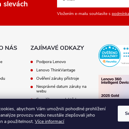
a slevách
Vložením e-mailu souhlasíte s
podmínka
O NÁS
ZAJÍMAVÉ ODKAZY
ce
Podpora Lenovo
Lenovo ThinkVantage
odu
Ověření záruky přístroje
Nesprávné datum záruky na
webu
Specifikace produktů Lenovo
Ověření kompatibility
ookies, abychom Vám umožnili pohodlné prohlížení
produktů
S
 analýze provozu webu neustále zlepšovali jeho
n a použitelnost.
Více informací