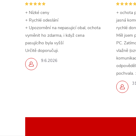
+ Nízké ceny
+ ochota p
+ Rychlé odeslání
jasná komu
+ Upozornění na nepasujicí obal, ochota
rychlé dor
vyměnit ho zdarma, i když cena
Měl jsem 
pasujícího byla vyšší
PC. Zatímc
Určitě doporučuji.
vlažně (oz
komunikace
9.6.2026
odpověděli,
pochvala. :
3