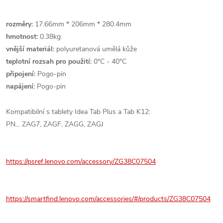
rozměry:
17.66mm * 206mm * 280.4mm
hmotnost:
0.38kg
vnější materiál:
polyuretanová umělá kůže
teplotní rozsah pro použití:
0°C - 40°C
připojení:
Pogo-pin
napájení:
Pogo-pin
Kompatibilní s tablety
Idea Tab Plus a Tab K12:
PN... ZAG7, ZAGF, ZAGG, ZAGJ
https://psref.lenovo.com/accessory/ZG38C07504
https://smartfind.lenovo.com/accessories/#/products/ZG38C07504