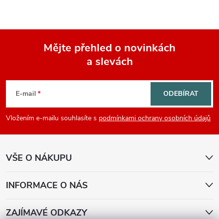
Mějte přehled o novinkách
a slevách
Z
á
E-mail
ODEBÍRAT
p
Vložením e-mailu souhlasíte s
podmínkami ochrany osobních údajů
a
VŠE O NÁKUPU
t
í
INFORMACE O NÁS
ZAJÍMAVÉ ODKAZY