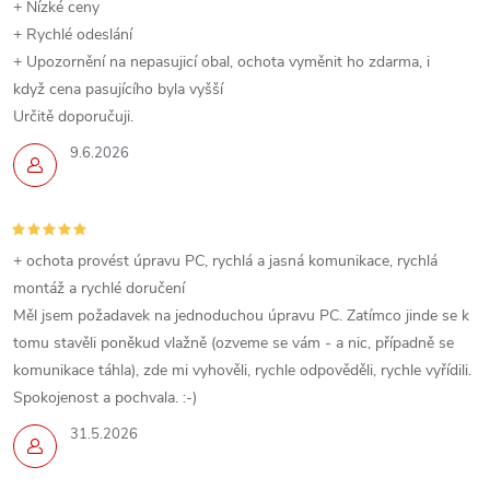
+ Nízké ceny
+ Rychlé odeslání
+ Upozornění na nepasujicí obal, ochota vyměnit ho zdarma, i
když cena pasujícího byla vyšší
Určitě doporučuji.
9.6.2026
+ ochota provést úpravu PC, rychlá a jasná komunikace, rychlá
montáž a rychlé doručení
Měl jsem požadavek na jednoduchou úpravu PC. Zatímco jinde se k
tomu stavěli poněkud vlažně (ozveme se vám - a nic, případně se
komunikace táhla), zde mi vyhověli, rychle odpověděli, rychle vyřídili.
Spokojenost a pochvala. :-)
31.5.2026