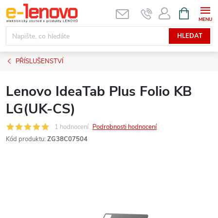
Přejít
NÁKUPNÍ
KOŠÍK
na
obsah
HLEDAT
PŘÍSLUŠENSTVÍ
Lenovo IdeaTab Plus Folio KB
LG(UK-CS)
1 hodnocení
Podrobnosti hodnocení
Kód produktu:
ZG38C07504