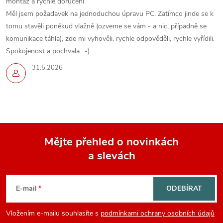
montáž a rychlé doručení
Měl jsem požadavek na jednoduchou úpravu PC. Zatímco jinde se k
tomu stavěli poněkud vlažně (ozveme se vám - a nic, případně se
komunikace táhla), zde mi vyhověli, rychle odpověděli, rychle vyřídili.
Spokojenost a pochvala. :-)
31.5.2026
Mějte přehled o novinkách
a slevách
Z
á
E-mail
ODEBÍRAT
p
Vložením e-mailu souhlasíte s
podmínkami ochrany osobních údajů