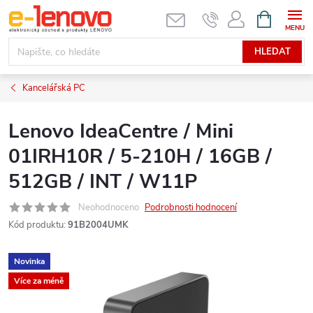
Přejít
NÁKUPNÍ
KOŠÍK
na
obsah
HLEDAT
Kancelářská PC
Lenovo IdeaCentre / Mini
01IRH10R / 5-210H / 16GB /
512GB / INT / W11P
Neohodnoceno
Podrobnosti hodnocení
Kód produktu:
91B2004UMK
Novinka
Více za méně