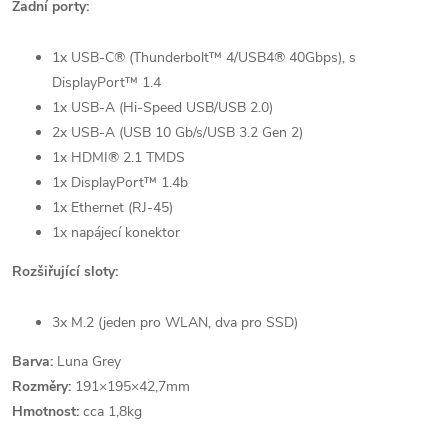
Zadní porty:
1x USB-C® (Thunderbolt™ 4/USB4® 40Gbps), s
DisplayPort™ 1.4
1x USB-A (Hi-Speed USB/USB 2.0)
2x USB-A (USB 10 Gb/s/USB 3.2 Gen 2)
1x HDMI® 2.1 TMDS
1x DisplayPort™ 1.4b
1x Ethernet (RJ-45)
1x napájecí konektor
Rozšiřující sloty:
3x M.2 (jeden pro WLAN, dva pro SSD)
Barva:
Luna Grey
Rozměry:
191×195×42,7mm
Hmotnost:
cca 1,8kg