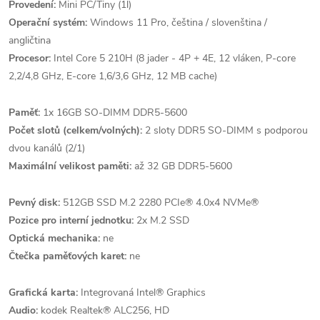
Provedení:
Mini PC/Tiny (1l)
Operační systém:
Windows 11 Pro, čeština / slovenština /
angličtina
Procesor:
Intel Core 5 210H (8 jader - 4P + 4E, 12 vláken, P-core
2,2/4,8 GHz, E-core 1,6/3,6 GHz, 12 MB cache)
Paměť:
1x 16GB SO-DIMM DDR5-5600
Počet slotů (celkem/volných):
2 sloty DDR5 SO-DIMM s podporou
dvou kanálů (2/1)
Maximální velikost paměti:
až 32 GB DDR5-5600
Pevný disk:
512GB SSD M.2 2280 PCIe® 4.0x4 NVMe®
Pozice pro interní jednotku:
2x M.2 SSD
Optická mechanika:
ne
Čtečka paměťových karet:
ne
Grafická karta:
Integrovaná Intel® Graphics
Audio:
kodek Realtek® ALC256, HD