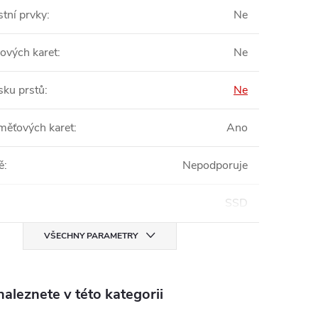
tní prvky
:
Ne
pových karet
:
Ne
sku prstů
:
Ne
měťových karet
:
Ano
ě
:
Nepodporuje
SSD
VŠECHNY PARAMETRY
aleznete v této kategorii