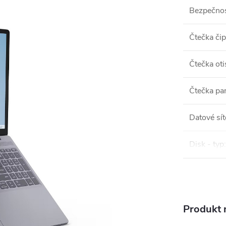
Bezpečnos
Čtečka či
Čtečka oti
Čtečka pa
Datové sít
Disk - typ
:
Produkt n