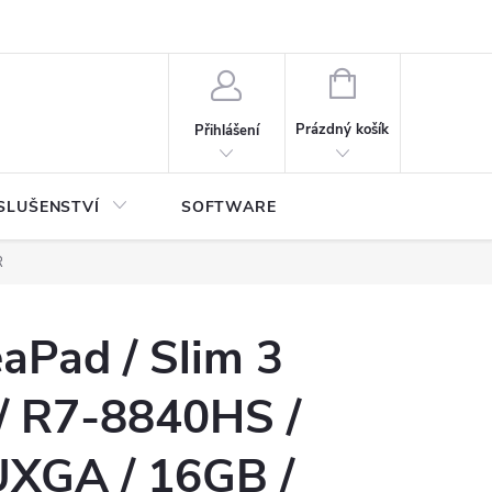
NÁKUPNÍ
KOŠÍK
Prázdný košík
Přihlášení
SLUŠENSTVÍ
SOFTWARE
R
aPad / Slim 3
 R7-8840HS /
UXGA / 16GB /