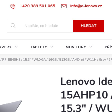
+420 389 501 065
info@e-lenovo.cz
HLEDAT
RVERY
TABLETY
MONITORY
PŘÍ
 / R7-8840HS / 15,3" / WUXGA / 16GB / 512GB / AMD int / W11H / Gray / 2
Lenovo Ide
15AHP10 /
15,3" / W