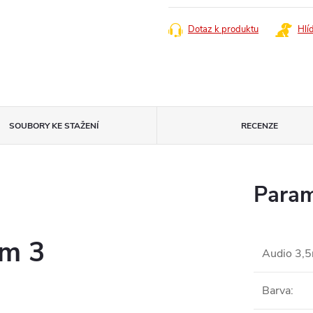
cena:
Dotaz k produktu
Hlí
SOUBORY KE STAŽENÍ
RECENZE
Param
im 3
Audio 3,
Barva
: