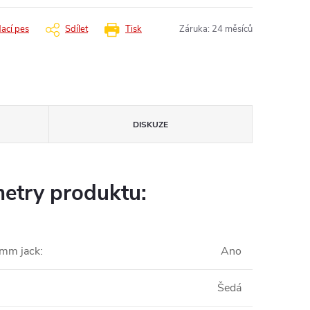
dací pes
Sdílet
Tisk
Záruka
:
24 měsíců
DISKUZE
etry produktu:
5mm jack
:
Ano
Šedá