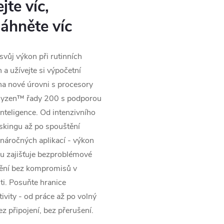
jte víc,
áhněte víc
svůj výkon při rutinních
 a užívejte si výpočetní
na nové úrovni s procesory
zen™ řady 200 s podporou
nteligence. Od intenzivního
skingu až po spouštění
náročných aplikací - výkon
u zajišťuje bezproblémové
ění bez kompromisů v
ti. Posuňte hranice
ivity - od práce až po volný
ez připojení, bez přerušení.