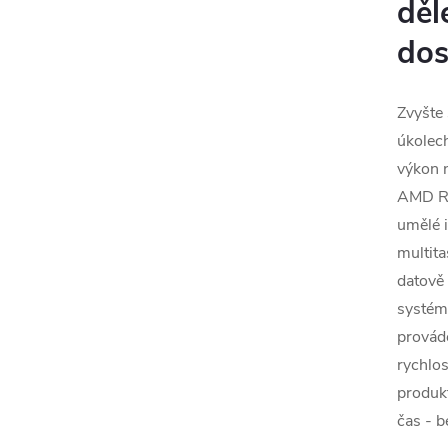
děle
dos
Zvyšte 
úkolech
výkon 
AMD Ry
umělé i
multita
datově 
systém
provád
rychlos
produkt
čas - b