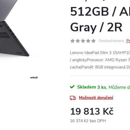
512GB / A
Gray / 2R
Neohodnoceno
P
Lenovo IdeaPad Slim 3 15AHP10
/ anglickyProcesor: AMD Ryzen 7
cache)Paměť: 8GB integrovaná D
Skladem
3 ks
Možnosti doručení
19 813 Kč
16 374 Kč bez DPH
Měrná