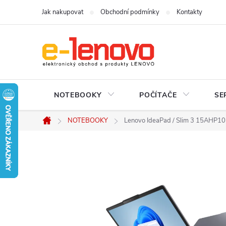
Přejít
Jak nakupovat
Obchodní podmínky
Kontakty
na
obsah
NOTEBOOKY
POČÍTAČE
SE
NOTEBOOKY
Lenovo IdeaPad / Slim 3 15AHP10
Domů