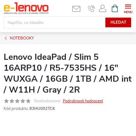
Přejít
NÁKUPNÍ
KOŠÍK
na
obsah
HLEDAT
NOTEBOOKY
Lenovo IdeaPad / Slim 5
16ARP10 / R5-7535HS / 16"
WUXGA / 16GB / 1TB / AMD int
/ W11H / Gray / 2R
Neohodnoceno
Podrobnosti hodnocení
Kód produktu:
83HU002TCK