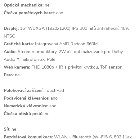
Optická mechanika:
ne
Čtečka paměťových karet:
ano
Displej:
16" WUXGA (1920x1200) IPS 300 nitů antireflexní, 45%
NTSC
Grafická karta:
Integrovaná AMD Radeon 660M
Audio:
Stereo reproduktory, 2W x2, optimalizované pro Dolby
Audio™; mikrofon 2x, Pole
Web kamera:
FHD 1080p + IR s privátní krytkou, ToF senzor
Pero:
ne
Polohovací zařízení:
TouchPad
Podsvícená klávesnice:
ano
Numerická klávesnice:
ano
Čtečka otisků prstů:
ne
Síť:
ne
Bezdrátová komunikace:
WLAN + Bluetooth (Wi-Fi® 6, 802.11ax