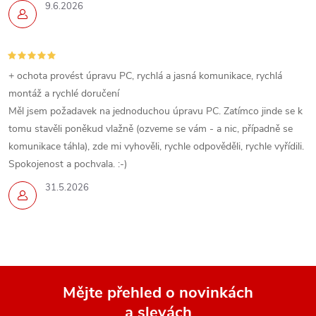
9.6.2026
+ ochota provést úpravu PC, rychlá a jasná komunikace, rychlá
montáž a rychlé doručení
Měl jsem požadavek na jednoduchou úpravu PC. Zatímco jinde se k
tomu stavěli poněkud vlažně (ozveme se vám - a nic, případně se
komunikace táhla), zde mi vyhověli, rychle odpověděli, rychle vyřídili.
Spokojenost a pochvala. :-)
31.5.2026
Mějte přehled o novinkách
a slevách