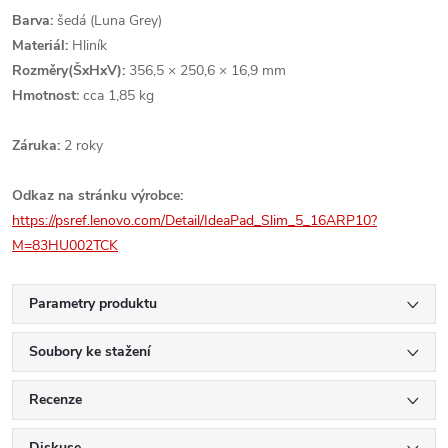
Barva:
šedá (Luna Grey)
Materiál:
Hliník
Rozměry(ŠxHxV):
356,5 × 250,6 × 16,9 mm
Hmotnost:
cca 1,85 kg
Záruka:
2 roky
Odkaz na stránku výrobce:
https://psref.lenovo.com/Detail/IdeaPad_Slim_5_16ARP10?
M=83HU002TCK
Parametry produktu
Soubory ke stažení
Recenze
Diskuse