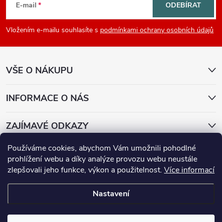
á
E-mail
ODEBÍRAT
p
Vložením e-mailu souhlasíte s
podmínkami ochrany osobních údajů
a
VŠE O NÁKUPU
t
í
INFORMACE O NÁS
ZAJÍMAVÉ ODKAZY
Používáme cookies, abychom Vám umožnili pohodlné
Přijímáme online platby
prohlížení webu a díky analýze provozu webu neustále
zlepšovali jeho funkce, výkon a použitelnost.
Více informací
Nastavení
Copyright 2026
E-lenovo
. Všechna práva vyhrazena.