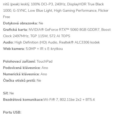
nitů (peak) lesklý, 100% DCI-P3, 240Hz, DisplayHDR True Black
1000, G-SYNC, Low Blue Light, High Gaming Performance, Flicker
Free
Dotyková obrazovka:
Ne
Grafická karta:
NVIDIA® GeForce RTX™ 5060 8GB GDDR7, Boost
Clock 2497MHz, TGP 115W, 572 AI TOPS
Audio:
High Definition (HD) Audio, Realtek® ALC3306 kodek
Web kamera:
5.0MP + IR s E-krytkou
Polohovací zařízení:
TouchPad
Podsvícená klávesnice:
Ano
Numerická klávesnice:
Ano
Čtečka otisků prstů:
Ne
Síť:
Ne
Bezdrátová komunikace:
Wi-Fi® 7, 802.11be 2x2 + BT5.4
Porty USB: