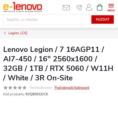
Přejít
NÁKUPNÍ
KOŠÍK
na
obsah
HLEDAT
Legion, LOQ
Lenovo Legion / 7 16AGP11 /
AI7-450 / 16" 2560x1600 /
32GB / 1TB / RTX 5060 / W11H
/ White / 3R On-Site
Neohodnoceno
Podrobnosti hodnocení
Kód produktu:
83Q8001DCK