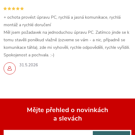
+ ochota provést úpravu PC, rychlá a jasná komunikace, rychlá
montáž a rychlé doručení
Měl jsem požadavek na jednoduchou úpravu PC. Zatímco jinde se k
tomu stavěli poněkud vlažně (ozveme se vám - a nic, případně se
komunikace táhla), zde mi vyhověli, rychle odpověděli, rychle vyřídili.
Spokojenost a pochvala. :-)
31.5.2026
Mějte přehled o novinkách
a slevách
Z