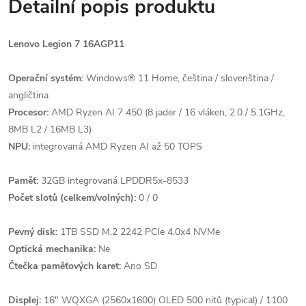
Detailní popis produktu
Lenovo Legion 7 16AGP11
Operační systém:
Windows® 11 Home, čeština / slovenština /
angličtina
Procesor:
AMD Ryzen AI 7 450 (8 jader / 16 vláken, 2.0 / 5.1GHz,
8MB L2 / 16MB L3)
NPU:
integrovaná AMD Ryzen AI až 50 TOPS
Paměť:
32GB integrovaná LPDDR5x-8533
Počet slotů (celkem/volných):
0 / 0
Pevný disk:
1TB SSD M.2 2242 PCIe 4.0x4 NVMe
Optická mechanika:
Ne
Čtečka paměťových karet:
Ano SD
Displej:
16" WQXGA (2560x1600) OLED 500 nitů (typical) / 1100