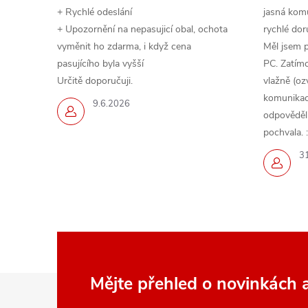
+ Rychlé odeslání
jasná komu
+ Upozornění na nepasujicí obal, ochota
rychlé dor
vyměnit ho zdarma, i když cena
Měl jsem 
i
pasujícího byla vyšší
PC. Zatímc
Určitě doporučuji.
vlažně (oz
komunikace
9.6.2026
odpověděli,
pochvala. :
3
Z
Mějte přehled o novinkách