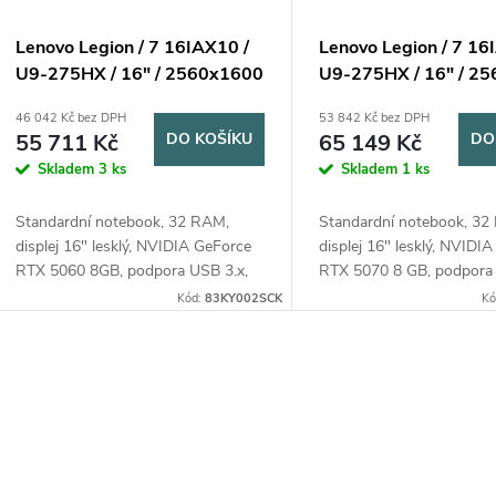
Lenovo Legion / 7 16IAX10 /
Lenovo Legion / 7 16
U9-275HX / 16" / 2560x1600
U9-275HX / 16" / 2
/ 32GB / 2TB / RTX 5060 /
/ 32GB / 2TB / RTX 5
46 042 Kč bez DPH
53 842 Kč bez DPH
W11H / White / 2R
OS / White / 2R
55 711 Kč
DO KOŠÍKU
65 149 Kč
DO
Skladem
3 ks
Skladem
1 ks
Standardní notebook, 32 RAM,
Standardní notebook, 32
displej 16" lesklý, NVIDIA GeForce
displej 16" lesklý, NVIDI
RTX 5060 8GB, podpora USB 3.x,
RTX 5070 8 GB, podpora 
bluetooth, čtečka karet, operační
bluetooth, čtečka karet, o
Kód:
83KY002SCK
Kó
systém Windows 11 Home
systém bez operačního s
O
v