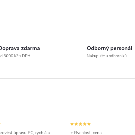
á
d
a
c
Doprava zdarma
Odborný personál
od 3000 Kč s DPH
Nakupujte u odborníků
p
v
k
y
v
rovést úpravu PC, rychlá a
+ Rychlost, cena