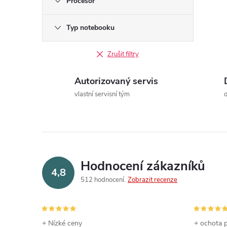
Procesor
Typ notebooku
Zrušit filtry
Autorizovaný servis
í
vlastní servisní tým
r
Hodnocení zákazníků
4,8
512 hodnocení
Zobrazit recenze
+ Nízké ceny
+ ochota p