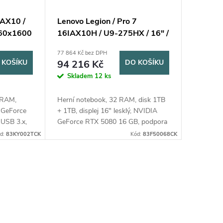
IAX10 /
Lenovo Legion / Pro 7
560x1600
16IAX10H / U9-275HX / 16" /
070 / bez
2560x1600 / 32GB / 2TB SSD
77 864 Kč bez DPH
/ RTX 5080 / W11H / Black /
 KOŠÍKU
94 216 Kč
DO KOŠÍKU
3R
Skladem
12 ks
 RAM,
Herní notebook, 32 RAM, disk 1TB
A GeForce
+ 1TB, displej 16" lesklý, NVIDIA
USB 3.x,
GeForce RTX 5080 16 GB, podpora
perační
USB 3.x, bluetooth, Thunderbolt 3,
d:
83KY002TCK
Kód:
83F50068CK
ystému
podsvícená klávesnice, výdrž baterie
2 - 4...