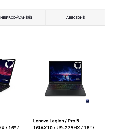
NEJPRODÁVANĚJŠÍ
ABECEDNĚ
5
Lenovo Legion / Pro 5
 / 16" /
16IAX10 / U9-275HX / 16" /