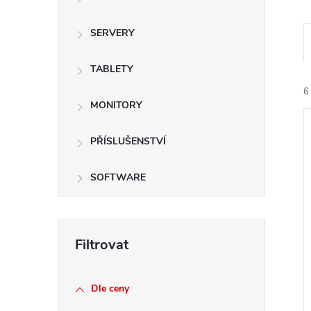
e
SERVERY
l
TABLETY
6
MONITORY
PŘÍSLUŠENSTVÍ
SOFTWARE
í
i
Dle ceny