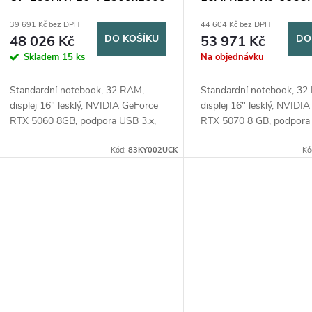
o
r
/ 32GB / 1TB / RTX 5060 / bez
2560x1600 / 32GB / 
39 691 Kč bez DPH
44 604 Kč bez DPH
d
OS / White / 2R
RTX 5070 / W11H / B
48 026 Kč
DO KOŠÍKU
53 971 Kč
DO
o
3R
Skladem
15 ks
Na objednávku
u
d
Standardní notebook, 32 RAM,
Standardní notebook, 32
k
displej 16" lesklý, NVIDIA GeForce
displej 16" lesklý, NVIDI
u
RTX 5060 8GB, podpora USB 3.x,
RTX 5070 8 GB, podpora 
t
bluetooth, čtečka karet, operační
bluetooth, operační syst
k
systém Windows 11 Home
Kód:
83KY002UCK
Windows 11 Home
Kó
ů
t
ů