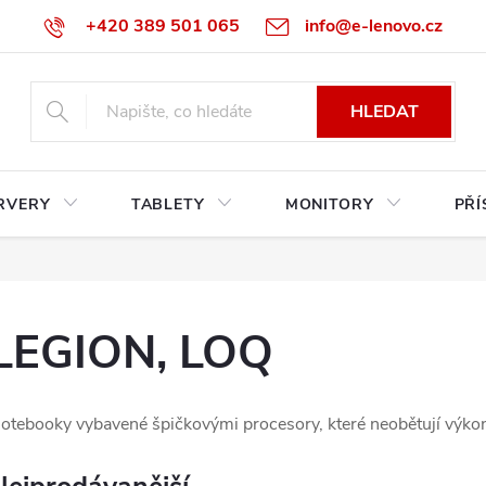
+420 389 501 065
info@e-lenovo.cz
HLEDAT
RVERY
TABLETY
MONITORY
PŘÍ
LEGION, LOQ
otebooky vybavené špičkovými procesory, které neobětují výkon