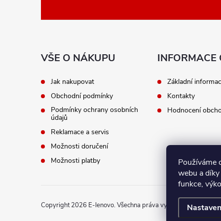
á
p
a
VŠE O NÁKUPU
INFORMACE 
t
Jak nakupovat
Základní informa
Obchodní podmínky
Kontakty
í
Podmínky ochrany osobních
Hodnocení obch
údajů
Reklamace a servis
Možnosti doručení
Možnosti platby
Používáme c
webu a díky
funkce, výko
Copyright 2026
E-lenovo
. Všechna práva vyhrazena.
Nastaven