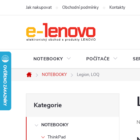
Přejít
Jak nakupovat
Obchodní podmínky
Kontakty
na
obsah
NOTEBOOKY
POČÍTAČE
SE
NOTEBOOKY
Legion, LOQ
Domů
P
Přeskočit
Kategorie
kategorie
o
N
NOTEBOOKY
s
ThinkPad