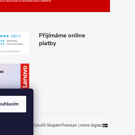
Přijímáme online
platby
ouhlasím
Vytvořil Shoptet Premium
|
mime digital