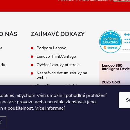
O NÁS
ZAJÍMAVÉ ODKAZY
ce
Podpora Lenovo
Lenovo ThinkVantage
odu
Ověření záruky přístroje
Nesprávné datum záruky na
webu
Specifikace produktů Lenovo
Ověření kompatibility
ookies, abychom Vám umožnili pohodlné prohlížení
produktů
S
 analýze provozu webu neustále zlepšovali jeho
n a použitelnost.
Více informací
í