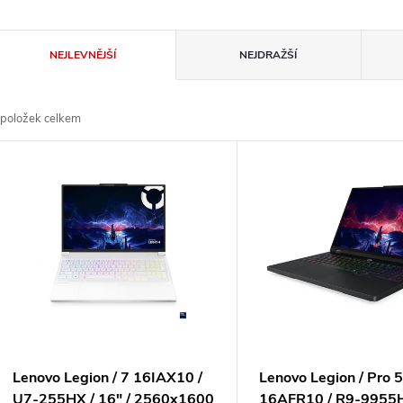
Ř
NEJLEVNĚJŠÍ
NEJDRAŽŠÍ
a
položek celkem
z
V
e
ý
n
p
p
s
r
p
Lenovo Legion / 7 16IAX10 /
Lenovo Legion / Pro 
U7-255HX / 16" / 2560x1600
16AFR10 / R9-9955HX