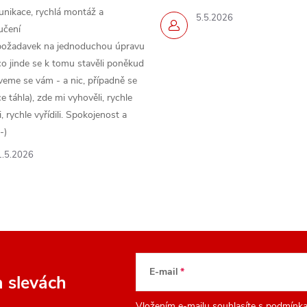
ý
nikace, rychlá montáž a
5.5.2026
učení
p
požadavek na jednoduchou úpravu
o jinde se k tomu stavěli poněkud
veme se vám - a nic, případně se
s
 táhla), zde mi vyhověli, rychle
 rychle vyřídili. Spokojenost a
u
-)
1.5.2026
E-mail
a slevách
Vložením e-mailu souhlasíte s
podmínka