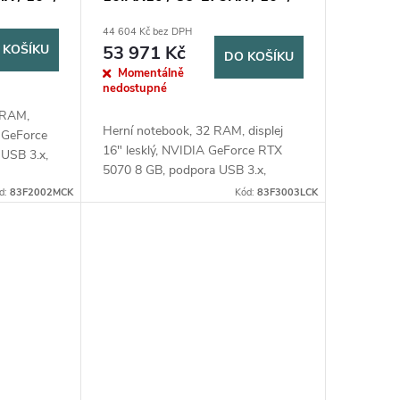
1TB /
2560x1600 / 32GB / 1TB /
44 604 Kč bez DPH
lack /
RTX 5070 / W11H / Black /
 KOŠÍKU
53 971 Kč
DO KOŠÍKU
2R
Momentálně
nedostupné
 RAM,
Herní notebook, 32 RAM, displej
A GeForce
16" lesklý, NVIDIA GeForce RTX
USB 3.x,
5070 8 GB, podpora USB 3.x,
ém
bluetooth, operační systém
d:
83F2002MCK
Kód:
83F3003LCK
Windows 11 Home