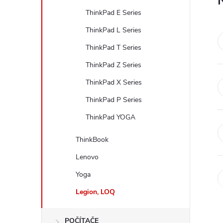
t
ThinkPad E Series
r
ThinkPad L Series
ThinkPad T Series
a
ThinkPad Z Series
n
ThinkPad X Series
ThinkPad P Series
n
ThinkPad YOGA
í
ThinkBook
p
Lenovo
Yoga
a
Legion, LOQ
n
POČÍTAČE