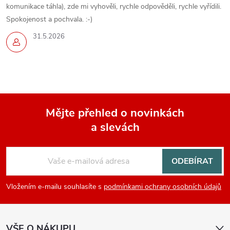
komunikace táhla), zde mi vyhověli, rychle odpověděli, rychle vyřídili.
Spokojenost a pochvala. :-)
31.5.2026
Mějte přehled o novinkách
a slevách
Z
á
ODEBÍRAT
p
Vložením e-mailu souhlasíte s
podmínkami ochrany osobních údajů
a
VŠE O NÁKUPU