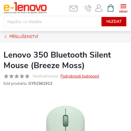
Přejít
NÁKUPNÍ
KOŠÍK
na
obsah
HLEDAT
PŘÍSLUŠENSTVÍ
Lenovo 350 Bluetooth Silent
Mouse (Breeze Moss)
Neohodnoceno
Podrobnosti hodnocení
Kód produktu:
GY51S61913