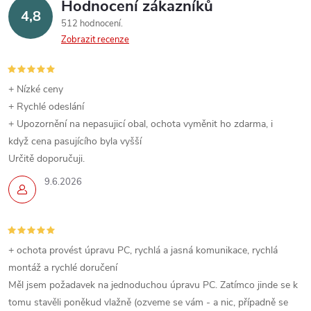
Hodnocení zákazníků
4,8
512 hodnocení
Zobrazit recenze
+ Nízké ceny
+ Rychlé odeslání
+ Upozornění na nepasujicí obal, ochota vyměnit ho zdarma, i
když cena pasujícího byla vyšší
Určitě doporučuji.
9.6.2026
+ ochota provést úpravu PC, rychlá a jasná komunikace, rychlá
montáž a rychlé doručení
Měl jsem požadavek na jednoduchou úpravu PC. Zatímco jinde se k
tomu stavěli poněkud vlažně (ozveme se vám - a nic, případně se