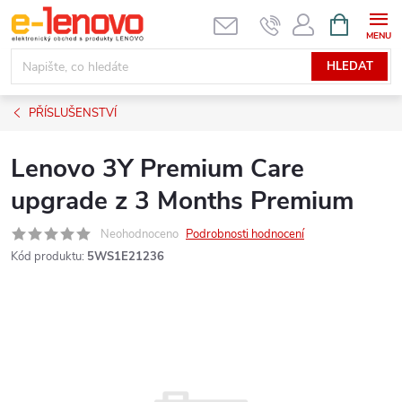
Přejít
NÁKUPNÍ
KOŠÍK
na
obsah
HLEDAT
PŘÍSLUŠENSTVÍ
Lenovo 3Y Premium Care
upgrade z 3 Months Premium
Neohodnoceno
Podrobnosti hodnocení
Kód produktu:
5WS1E21236