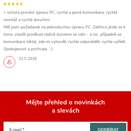
+ ochota provést úpravu PC, rychlá a jasná komunikace, rychlá
montáž a rychlé doručení
Měl jsem požadavek na jednoduchou úpravu PC. Zatímco jinde se k
tomu stavěli poněkud vlažně (ozveme se vám - a nic, případně se
komunikace táhla), zde mi vyhověli, rychle odpověděli, rychle vyřídili.
Spokojenost a pochvala. :-)
31.5.2026
Mějte přehled o novinkách
a slevách
Z
á
E-mail
ODEBÍRAT