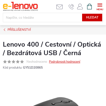
Přejít
NÁKUPNÍ
KOŠÍK
na
obsah
HLEDAT
PŘÍSLUŠENSTVÍ
Lenovo 400 / Cestovní / Optická
/ Bezdrátová USB / Černá
Neohodnoceno
Podrobnosti hodnocení
Kód produktu:
GY51D20865