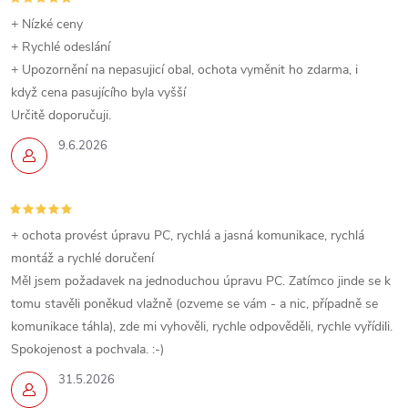
+ Nízké ceny
+ Rychlé odeslání
+ Upozornění na nepasujicí obal, ochota vyměnit ho zdarma, i
když cena pasujícího byla vyšší
Určitě doporučuji.
9.6.2026
+ ochota provést úpravu PC, rychlá a jasná komunikace, rychlá
montáž a rychlé doručení
Měl jsem požadavek na jednoduchou úpravu PC. Zatímco jinde se k
tomu stavěli poněkud vlažně (ozveme se vám - a nic, případně se
komunikace táhla), zde mi vyhověli, rychle odpověděli, rychle vyřídili.
Spokojenost a pochvala. :-)
31.5.2026