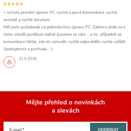
+ ochota provést úpravu PC, rychlá a jasná komunikace, rychlá
montáž a rychlé doručení
Měl jsem požadavek na jednoduchou úpravu PC. Zatímco jinde se k
tomu stavěli poněkud vlažně (ozveme se vám - a nic, případně se
komunikace táhla), zde mi vyhověli, rychle odpověděli, rychle vyřídili.
Spokojenost a pochvala. :-)
31.5.2026
Mějte přehled o novinkách
a slevách
Z
á
E-mail
ODEBÍRAT