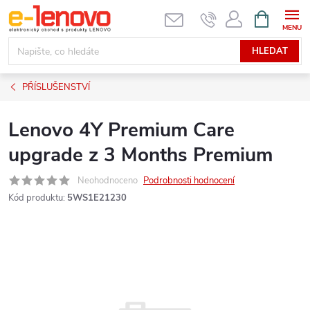
Přejít
NÁKUPNÍ
KOŠÍK
na
obsah
HLEDAT
PŘÍSLUŠENSTVÍ
Lenovo 4Y Premium Care
upgrade z 3 Months Premium
Neohodnoceno
Podrobnosti hodnocení
Kód produktu:
5WS1E21230