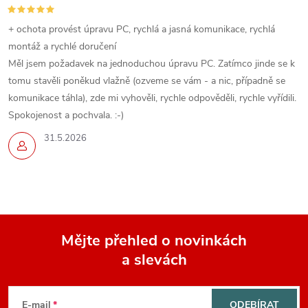
+ ochota provést úpravu PC, rychlá a jasná komunikace, rychlá
montáž a rychlé doručení
Měl jsem požadavek na jednoduchou úpravu PC. Zatímco jinde se k
tomu stavěli poněkud vlažně (ozveme se vám - a nic, případně se
komunikace táhla), zde mi vyhověli, rychle odpověděli, rychle vyřídili.
Spokojenost a pochvala. :-)
31.5.2026
Mějte přehled o novinkách
a slevách
Z
á
E-mail
ODEBÍRAT