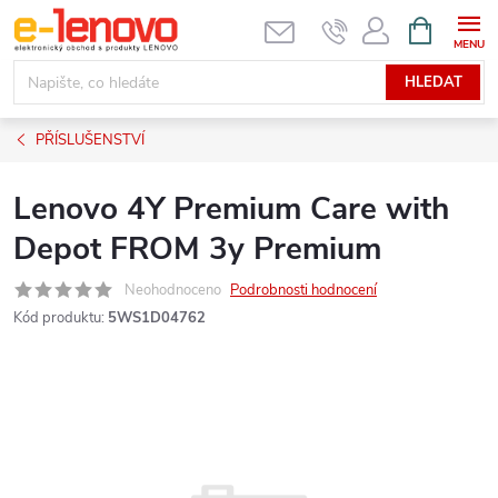
Přejít
NÁKUPNÍ
KOŠÍK
na
obsah
HLEDAT
PŘÍSLUŠENSTVÍ
Lenovo 4Y Premium Care with
Depot FROM 3y Premium
Neohodnoceno
Podrobnosti hodnocení
Kód produktu:
5WS1D04762