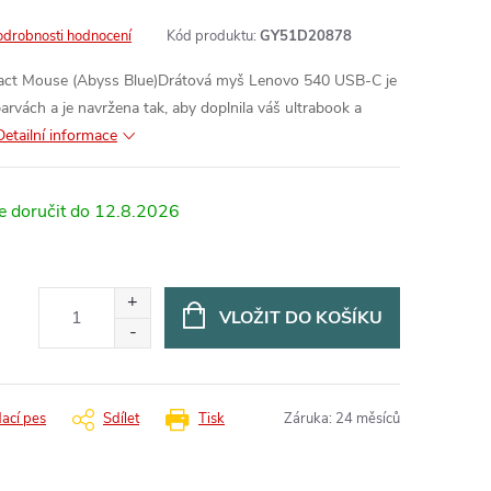
odrobnosti hodnocení
Kód produktu:
GY51D20878
t Mouse (Abyss Blue)Drátová myš Lenovo 540 USB-C je
barvách a je navržena tak, aby doplnila váš ultrabook a
Detailní informace
12.8.2026
VLOŽIT DO KOŠÍKU
dací pes
Sdílet
Tisk
Záruka
:
24 měsíců