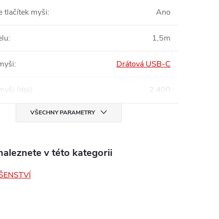
e tlačítek myši
:
Ano
elu
:
1,5m
myši
:
Drátová USB-C
myši (dpi)
:
2 400
VŠECHNY PARAMETRY
aleznete v této kategorii
ŠENSTVÍ