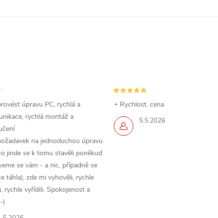
rovést úpravu PC, rychlá a
+ Rychlost, cena
nikace, rychlá montáž a
5.5.2026
učení
požadavek na jednoduchou úpravu
o jinde se k tomu stavěli poněkud
veme se vám - a nic, případně se
 táhla), zde mi vyhověli, rychle
 rychle vyřídili. Spokojenost a
-)