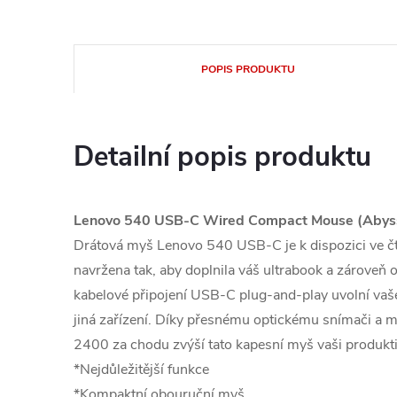
POPIS PRODUKTU
Detailní popis produktu
Lenovo 540 USB-C Wired Compact Mouse (Abyss
Drátová myš Lenovo 540 USB-C je k dispozici ve čt
navržena tak, aby doplnila váš ultrabook a zároveň o
kabelové připojení USB-C plug-and-play uvolní v
jiná zařízení. Díky přesnému optickému snímači a m
2400 za chodu zvýší tato kapesní myš vaši produktiv
*Nejdůležitější funkce
*Kompaktní obouruční myš