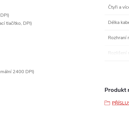
Čtyři a víc
 DPI)
Délka kab
ací tlačítko, DPI)
Rozhraní 
Rozlišení 
imální 2400 DPI)
Produkt n
PŘÍSLU