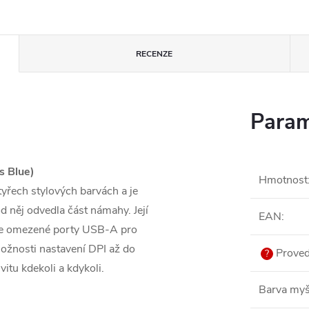
RECENZE
Param
 Blue)
Hmotnost
yřech stylových barvách a je
d něj odvedla část námahy. Její
EAN
:
aše omezené porty USB-A pro
ožnosti nastavení DPI až do
Proved
?
itu kdekoli a kdykoli.
Barva myš