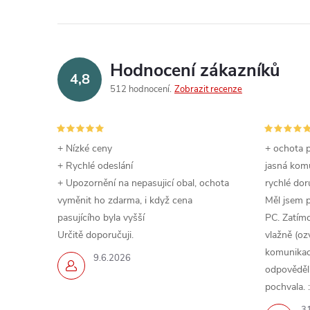
Hodnocení zákazníků
4,8
512 hodnocení
Zobrazit recenze
+ Nízké ceny
+ ochota p
+ Rychlé odeslání
jasná komu
+ Upozornění na nepasujicí obal, ochota
rychlé dor
vyměnit ho zdarma, i když cena
Měl jsem 
pasujícího byla vyšší
PC. Zatímc
Určitě doporučuji.
vlažně (oz
komunikace
9.6.2026
odpověděli,
pochvala. :