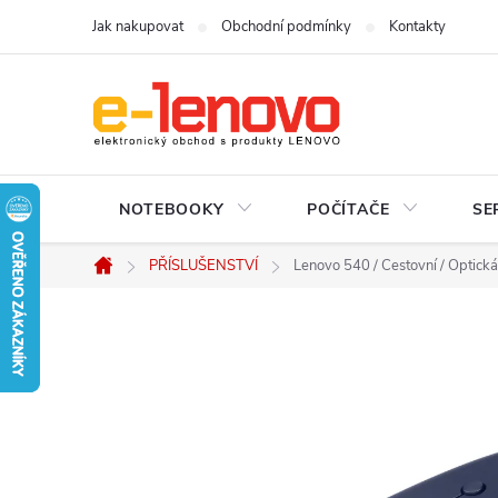
Přejít
Jak nakupovat
Obchodní podmínky
Kontakty
na
obsah
NOTEBOOKY
POČÍTAČE
SE
PŘÍSLUŠENSTVÍ
Lenovo 540 / Cestovní / Optick
Domů