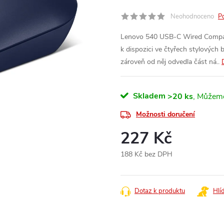
Neohodnoceno
P
Lenovo 540 USB-C Wired Compac
k dispozici ve čtyřech stylových 
zároveň od něj odvedla část ná..
Skladem
>20 ks
Možnosti doručení
227 Kč
188 Kč bez DPH
Měrná
cena:
Dotaz k produktu
Hlí