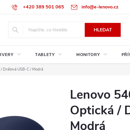
+420 389 501 065
info@e-lenovo.cz
HLEDAT
RVERY
TABLETY
MONITORY
PŘÍ
á / Drátová USB-C / Modrá
Lenovo 540
Optická / 
Modrá