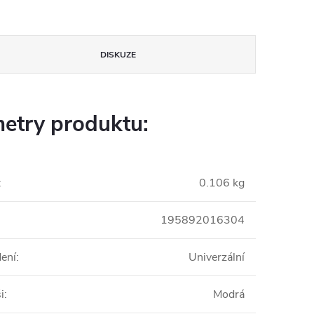
DISKUZE
etry produktu:
:
0.106 kg
195892016304
ení
:
Univerzální
i
:
Modrá