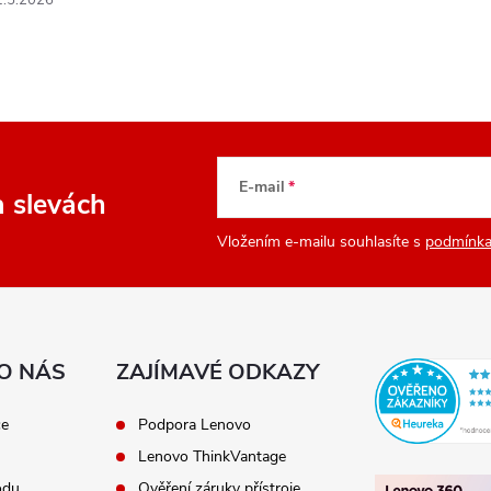
1.5.2026
E-mail
a slevách
Vložením e-mailu souhlasíte s
podmínka
O NÁS
ZAJÍMAVÉ ODKAZY
ce
Podpora Lenovo
Lenovo ThinkVantage
odu
Ověření záruky přístroje