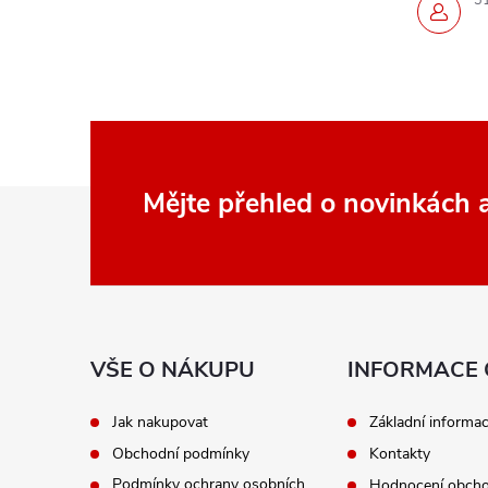
3
Z
Mějte přehled o novinkách
á
p
a
VŠE O NÁKUPU
INFORMACE 
t
Jak nakupovat
Základní informa
Obchodní podmínky
Kontakty
í
Podmínky ochrany osobních
Hodnocení obch