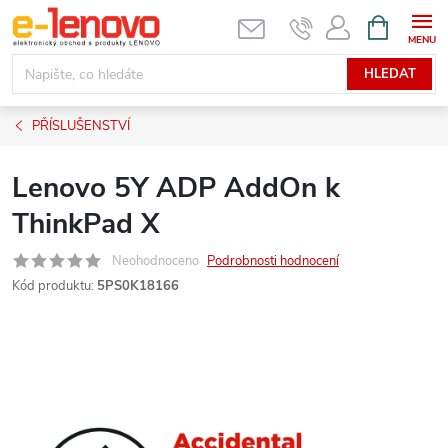
Přejít
NÁKUPNÍ
KOŠÍK
na
obsah
HLEDAT
PŘÍSLUŠENSTVÍ
Lenovo 5Y ADP AddOn k
ThinkPad X
Neohodnoceno
Podrobnosti hodnocení
Kód produktu:
5PS0K18166