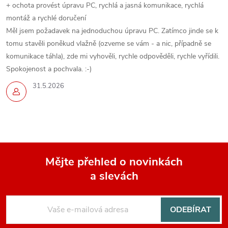
+ ochota provést úpravu PC, rychlá a jasná komunikace, rychlá
montáž a rychlé doručení
Měl jsem požadavek na jednoduchou úpravu PC. Zatímco jinde se k
tomu stavěli poněkud vlažně (ozveme se vám - a nic, případně se
komunikace táhla), zde mi vyhověli, rychle odpověděli, rychle vyřídili.
Spokojenost a pochvala. :-)
31.5.2026
Mějte přehled o novinkách
a slevách
Z
á
ODEBÍRAT