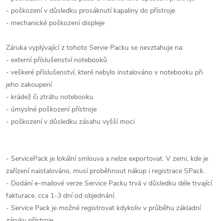
- poškození v důsledku prosáknutí kapaliny do přístroje
- mechanické poškození displeje
Záruka vyplývající z tohoto Servie Packu se nevztahuje na:
- externí příslušenství notebooků
- veškeré příslušenství, které nebylo instalováno v notebooku při
jeho zakoupení
- krádež či ztrátu notebooku
- úmyslné poškození přístroje
- poškození v důsledku zásahu vyšší moci
- ServicePack je lokální smlouva a nelze exportovat. V zemi, kde je
zařízení naistalováno, musí proběhnout nákup i registrace SPack.
- Dodání e-mailové verze Service Packu trvá v důsledku déle trvající
fakturace, cca 1-3 dní od objednání.
- Service Pack je možné registrovat kdykoliv v průběhu základní
záruky přístroje.