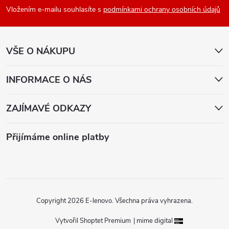
p
Vložením e-mailu souhlasíte s
podmínkami ochrany osobních údajů
a
VŠE O NÁKUPU
t
í
INFORMACE O NÁS
ZAJÍMAVÉ ODKAZY
Přijímáme online platby
Copyright 2026
E-lenovo
. Všechna práva vyhrazena.
Vytvořil Shoptet Premium
|
mime digital