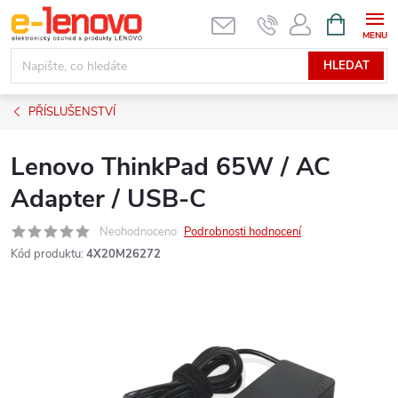
Přejít
NÁKUPNÍ
KOŠÍK
na
obsah
HLEDAT
PŘÍSLUŠENSTVÍ
Lenovo ThinkPad 65W / AC
Adapter / USB-C
Neohodnoceno
Podrobnosti hodnocení
Kód produktu:
4X20M26272