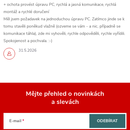
+ ochota provést úpravu PC, rychlá a jasná komunikace, rychlá
montáž a rychlé doručení
Měl jsem požadavek na jednoduchou úpravu PC. Zatímco jinde se k
tomu stavěli poněkud vlažně (ozveme se vám - a nic, případně se
komunikace táhla), zde mi vyhověli, rychle odpověděli, rychle vyřídili.
Spokojenost a pochvala. :-)
31.5.2026
Mějte přehled o novinkách
a slevách
Z
á
E-mail
ODEBÍRAT