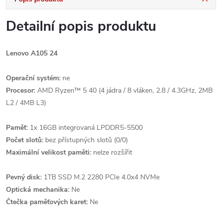
Detailní popis produktu
Lenovo A105 24
Operační systém:
ne
Procesor:
AMD Ryzen™ 5 40 (4 jádra / 8 vláken, 2.8 / 4.3GHz, 2MB
L2 / 4MB L3)
Paměť:
1x 16GB integrovaná LPDDR5-5500
Počet slotů:
bez přístupných slotů (0/0)
Maximální velikost paměti:
nelze rozšířit
Pevný disk:
1TB SSD M.2 2280 PCIe 4.0x4 NVMe
Optická mechanika:
Ne
Čtečka paměťových karet:
Ne