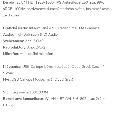
Displej:
23.8" FHD (1920x1080) IPS Antireflexní 250 nitů, 99%
sRGB, 100Hz, hardwarové tlumení modrého světla, bezrámečkový
ze 3 stran
Grafická karta:
Integrovaná AMD Radeon™ 610M Graphics
Audio:
High Definition (HD) Audio,
Webkamera:
Ano, 5.0MP
Reproduktory:
Ano, 2Wx2
Mikrofon:
Ano, duální mikrofon
Klávesnice:
USB Calliope klávesnice, šedá (Cloud Grey), Czech /
Slovak
Myš:
USB Calliope Mouse, myš (Cloud Grey)
Síť:
Integrovaná 100/1000M
Bezdrátová komunikace:
WLAN + BT (Wi-Fi 6, 802.11ax 2x2 +
BT5.2)