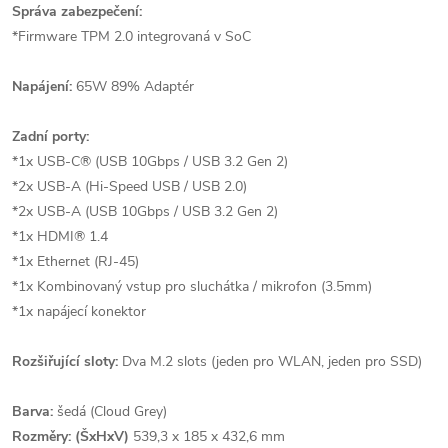
Správa zabezpečení:
*Firmware TPM 2.0 integrovaná v SoC
Napájení:
65W 89% Adaptér
Zadní porty:
*1x USB-C® (USB 10Gbps / USB 3.2 Gen 2)
*2x USB-A (Hi-Speed USB / USB 2.0)
*2x USB-A (USB 10Gbps / USB 3.2 Gen 2)
*1x HDMI® 1.4
*1x Ethernet (RJ-45)
*1x Kombinovaný vstup pro sluchátka / mikrofon (3.5mm)
*1x napájecí konektor
Rozšiřující sloty:
Dva M.2 slots (jeden pro WLAN, jeden pro SSD)
Barva:
šedá (Cloud Grey)
Rozměry: (ŠxHxV)
539,3 x 185 x 432,6 mm