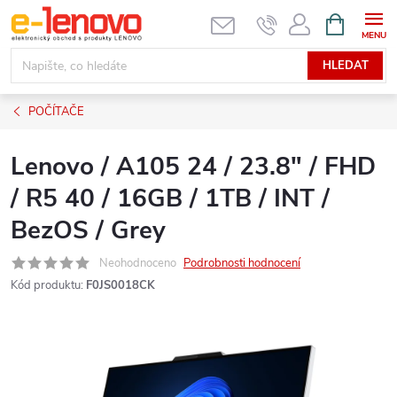
Přejít
NÁKUPNÍ
KOŠÍK
na
obsah
HLEDAT
POČÍTAČE
Lenovo / A105 24 / 23.8" / FHD
/ R5 40 / 16GB / 1TB / INT /
BezOS / Grey
Neohodnoceno
Podrobnosti hodnocení
Kód produktu:
F0JS0018CK