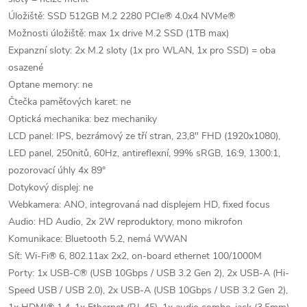
Úložiště: SSD 512GB M.2 2280 PCIe® 4.0x4 NVMe®
Možnosti úložiště: max 1x drive M.2 SSD (1TB max)
Expanzní sloty: 2x M.2 sloty (1x pro WLAN, 1x pro SSD) = oba
osazené
Optane memory: ne
Čtečka paměťových karet: ne
Optická mechanika: bez mechaniky
LCD panel: IPS, bezrámový ze tří stran, 23,8" FHD (1920x1080),
LED panel, 250nitů, 60Hz, antireflexní, 99% sRGB, 16:9, 1300:1,
pozorovací úhly 4x 89°
Dotykový displej: ne
Webkamera: ANO, integrovaná nad displejem HD, fixed focus
Audio: HD Audio, 2x 2W reproduktory, mono mikrofon
Komunikace: Bluetooth 5.2, nemá WWAN
Síť: Wi-Fi® 6, 802.11ax 2x2, on-board ethernet 100/1000M
Porty: 1x USB-C® (USB 10Gbps / USB 3.2 Gen 2), 2x USB-A (Hi-
Speed USB / USB 2.0), 2x USB-A (USB 10Gbps / USB 3.2 Gen 2),