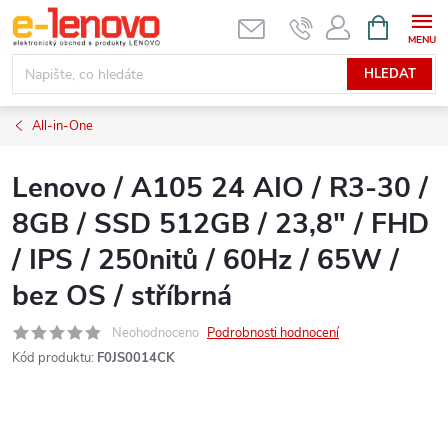
Přejít
NÁKUPNÍ
KOŠÍK
na
obsah
HLEDAT
All-in-One
Lenovo / A105 24 AIO / R3-30 /
8GB / SSD 512GB / 23,8" / FHD
/ IPS / 250nitů / 60Hz / 65W /
bez OS / stříbrná
Neohodnoceno
Podrobnosti hodnocení
Kód produktu:
F0JS0014CK