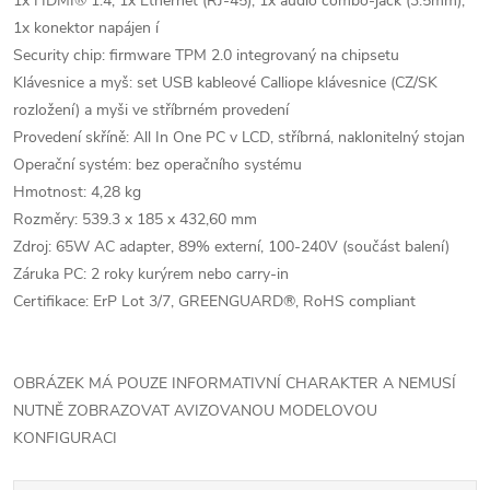
1x HDMI® 1.4, 1x Ethernet (RJ-45), 1x audio combo-jack (3.5mm),
1x konektor napájen í
Security chip: firmware TPM 2.0 integrovaný na chipsetu
Klávesnice a myš: set USB kableové Calliope klávesnice (CZ/SK
rozložení) a myši ve stříbrném provedení
Provedení skříně: All In One PC v LCD, stříbrná, naklonitelný stojan
Operační systém: bez operačního systému
Hmotnost: 4,28 kg
Rozměry: 539.3 x 185 x 432,60 mm
Zdroj: 65W AC adapter, 89% externí, 100-240V (součást balení)
Záruka PC: 2 roky kurýrem nebo carry-in
Certifikace: ErP Lot 3/7, GREENGUARD®, RoHS compliant
OBRÁZEK MÁ POUZE INFORMATIVNÍ CHARAKTER A NEMUSÍ
NUTNĚ ZOBRAZOVAT AVIZOVANOU MODELOVOU
KONFIGURACI