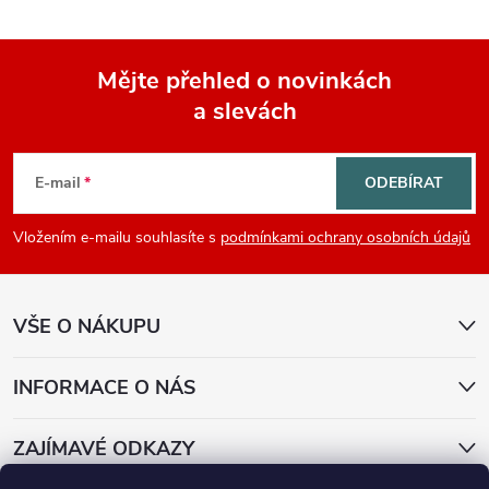
Mějte přehled o novinkách
a slevách
Z
á
E-mail
ODEBÍRAT
p
Vložením e-mailu souhlasíte s
podmínkami ochrany osobních údajů
a
VŠE O NÁKUPU
t
í
INFORMACE O NÁS
ZAJÍMAVÉ ODKAZY