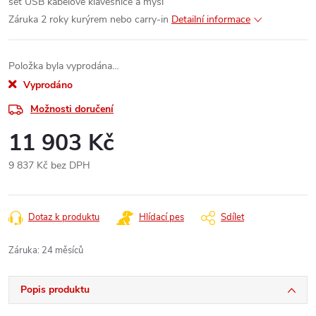
set USB kabelové klávesnice a myši
Záruka 2 roky kurýrem nebo carry-in
Detailní informace
Položka byla vyprodána…
Vyprodáno
Možnosti doručení
11 903 Kč
9 837 Kč bez DPH
Měrná
cena:
Dotaz k produktu
Hlídací pes
Sdílet
Záruka
:
24 měsíců
Popis produktu