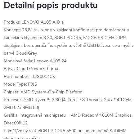
Detailní popis produktu
Produkt: LENOVO A105 AIO a
Koncept: 23,8" all-in-one v základní konfiguraci pro domácnost a
kancelář s Ryzenem 3 30, 8GB LPDDR5, 512GB SSD, FHD IPS
displejem, bez operačního systému, včetně USB klávesnice a myši v
barvě Cloud Grey.
Modelová řada: Lenovo A105 24
Barva: Cloud Grey = stříbrná
Part number: F0JS0014CK
Model Type: F0JS
Chipset: AMD System-On-Chip Platform
Procesor: AMD Ryzen™ 3 30 (4-Cores / 8-Threads, 2.4 až 4.1GHz,
2MB L2 / 4MB L3)
Grafika: integrovaná na chipsetu = AMD Radeon™ 610M Graphics,
DirectX® 12
Paměť/volný slot: 8GB LPDDR5 5500 on-board, nemá SoDIMM
sloty = nelze měnit