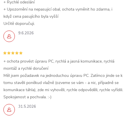
+ Rychlé odeslání
+ Upozornění na nepasujicí obal, ochota vyměnit ho zdarma, i
když cena pasujícího byla vyšší
Určitě doporučuji.
9.6.2026
+ ochota provést úpravu PC, rychlá a jasná komunikace, rychlá
montáž a rychlé doručení
Měl jsem požadavek na jednoduchou úpravu PC. Zatímco jinde se k
tomu stavěli poněkud vlažně (ozveme se vám - a nic, případně se
komunikace táhla), zde mi vyhověli, rychle odpověděli, rychle vyřídili.
Spokojenost a pochvala. :-)
31.5.2026