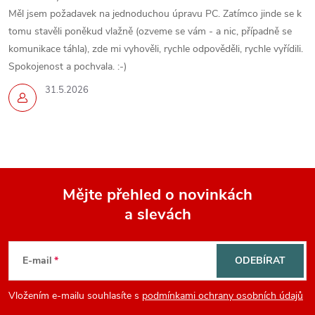
Měl jsem požadavek na jednoduchou úpravu PC. Zatímco jinde se k
tomu stavěli poněkud vlažně (ozveme se vám - a nic, případně se
komunikace táhla), zde mi vyhověli, rychle odpověděli, rychle vyřídili.
Spokojenost a pochvala. :-)
31.5.2026
Mějte přehled o novinkách
a slevách
Z
á
E-mail
ODEBÍRAT
p
Vložením e-mailu souhlasíte s
podmínkami ochrany osobních údajů