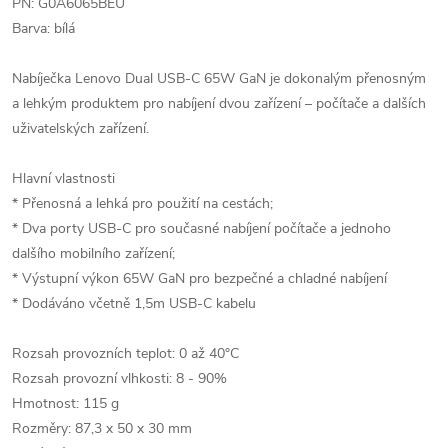
PN: G0A6065BEU
Barva: bílá
Nabíječka Lenovo Dual USB-C 65W GaN je dokonalým přenosným
a lehkým produktem pro nabíjení dvou zařízení – počítače a dalších
uživatelských zařízení.
Hlavní vlastnosti
* Přenosná a lehká pro použití na cestách;
* Dva porty USB-C pro současné nabíjení počítače a jednoho
dalšího mobilního zařízení;
* Výstupní výkon 65W GaN pro bezpečné a chladné nabíjení
* Dodáváno včetně 1,5m USB-C kabelu
Rozsah provozních teplot: 0 až 40°C
Rozsah provozní vlhkosti: 8 - 90%
Hmotnost: 115 g
Rozměry: 87,3 x 50 x 30 mm