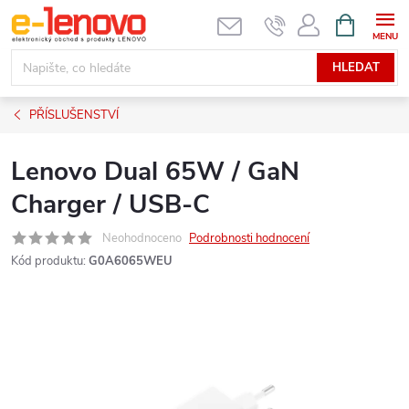
Přejít
NÁKUPNÍ
KOŠÍK
na
obsah
HLEDAT
PŘÍSLUŠENSTVÍ
Lenovo Dual 65W / GaN
Charger / USB-C
Neohodnoceno
Podrobnosti hodnocení
Kód produktu:
G0A6065WEU