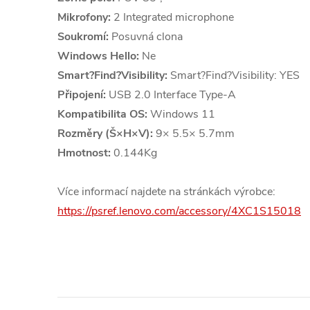
Mikrofony:
2 Integrated microphone
Soukromí:
Posuvná clona
Windows Hello:
Ne
Smart?Find?Visibility:
Smart?Find?Visibility: YES
Připojení:
USB 2.0 Interface Type-A
Kompatibilita OS:
Windows 11
Rozměry (Š×H×V):
9× 5.5× 5.7mm
Hmotnost:
0.144Kg
Více informací najdete na stránkách výrobce:
https://psref.lenovo.com/accessory/4XC1S15018