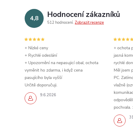
Hodnocení zákazníků
4,8
512 hodnocení
Zobrazit recenze
+ Nízké ceny
+ ochota p
+ Rychlé odeslání
jasná komu
+ Upozornění na nepasujicí obal, ochota
rychlé dor
vyměnit ho zdarma, i když cena
Měl jsem 
pasujícího byla vyšší
PC. Zatímc
Určitě doporučuji.
vlažně (oz
komunikace
9.6.2026
odpověděli,
pochvala. :
3