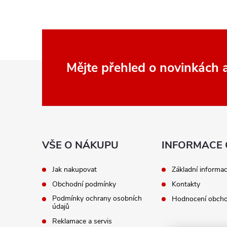
Z
Mějte přehled o novinkách
á
p
a
VŠE O NÁKUPU
INFORMACE 
t
Jak nakupovat
Základní informa
Obchodní podmínky
Kontakty
í
Podmínky ochrany osobních
Hodnocení obch
údajů
Reklamace a servis