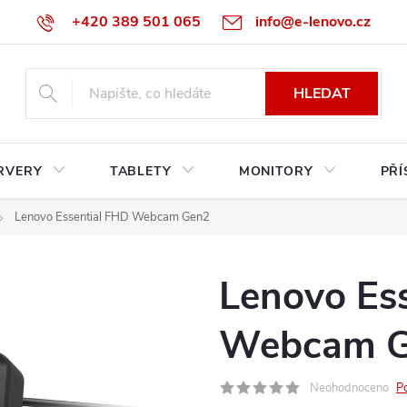
+420 389 501 065
info@e-lenovo.cz
HLEDAT
RVERY
TABLETY
MONITORY
PŘÍ
Lenovo Essential FHD Webcam Gen2
Lenovo Es
Webcam 
Neohodnoceno
P