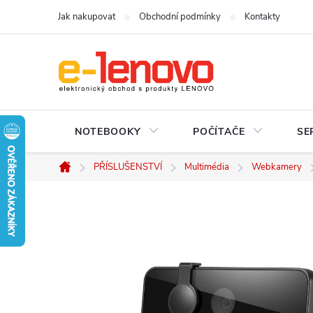
Přejít
Jak nakupovat
Obchodní podmínky
Kontakty
na
obsah
NOTEBOOKY
POČÍTAČE
SE
PŘÍSLUŠENSTVÍ
Multimédia
Webkamery
Domů