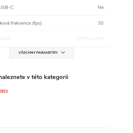
 USB-C
:
Ne
ková frekvence (fps)
:
30
videa
:
1920 x 1080
VŠECHNY PARAMETRY
aleznete v této kategorii
ery