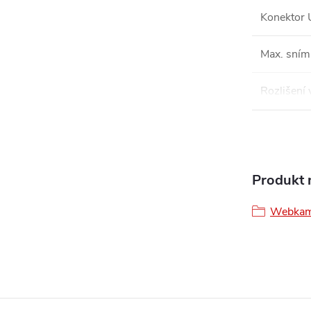
Konektor
Max. sním
Rozlišení 
Produkt n
Webkam