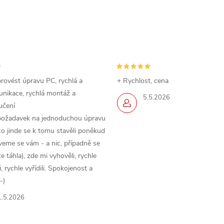
rovést úpravu PC, rychlá a
+ Rychlost, cena
nikace, rychlá montáž a
5.5.2026
učení
požadavek na jednoduchou úpravu
o jinde se k tomu stavěli poněkud
veme se vám - a nic, případně se
 táhla), zde mi vyhověli, rychle
 rychle vyřídili. Spokojenost a
-)
1.5.2026