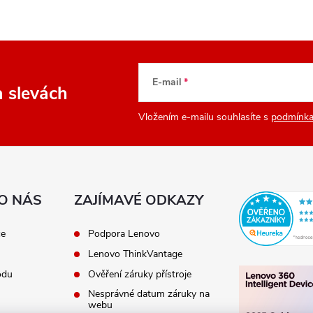
E-mail
a slevách
Vložením e-mailu souhlasíte s
podmínka
O NÁS
ZAJÍMAVÉ ODKAZY
ce
Podpora Lenovo
Lenovo ThinkVantage
odu
Ověření záruky přístroje
Nesprávné datum záruky na
webu