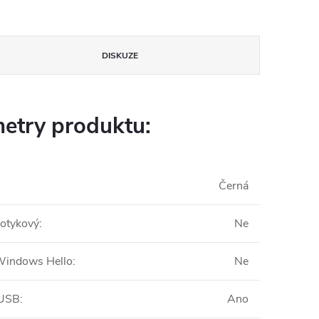
DISKUZE
etry produktu:
Černá
dotykový
:
Ne
Windows Hello
:
Ne
 USB
:
Ano