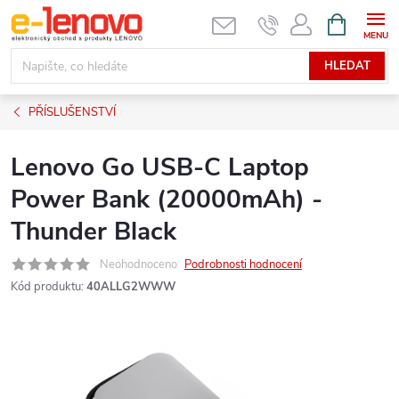
Přejít
NÁKUPNÍ
KOŠÍK
na
obsah
HLEDAT
PŘÍSLUŠENSTVÍ
Lenovo Go USB-C Laptop
Power Bank (20000mAh) -
Thunder Black
Neohodnoceno
Podrobnosti hodnocení
Kód produktu:
40ALLG2WWW