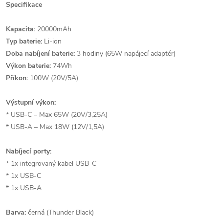
Specifikace
Kapacita:
20000mAh
Typ baterie:
Li-ion
Doba nabíjení baterie:
3 hodiny (65W napájecí adaptér)
Výkon baterie:
74Wh
Příkon:
100W (20V/5A)
Výstupní výkon:
* USB-C – Max 65W (20V/3,25A)
* USB-A – Max 18W (12V/1,5A)
Nabíjecí porty:
* 1x integrovaný kabel USB-C
* 1x USB-C
* 1x USB-A
Barva:
černá (Thunder Black)