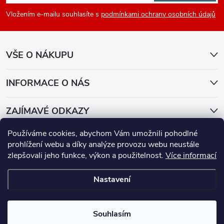
p
Vložením e-mailu souhlasíte s
podmínkami ochrany osobních údajů
a
VŠE O NÁKUPU
t
í
INFORMACE O NÁS
ZAJÍMAVÉ ODKAZY
Používáme cookies, abychom Vám umožnili pohodlné
Přijímáme online platby
prohlížení webu a díky analýze provozu webu neustále
zlepšovali jeho funkce, výkon a použitelnost.
Více informací
Nastavení
Copyright 2026
E-lenovo
. Všechna práva vyhrazena.
Souhlasím
Vytvořil Shoptet Premium
|
mime digital