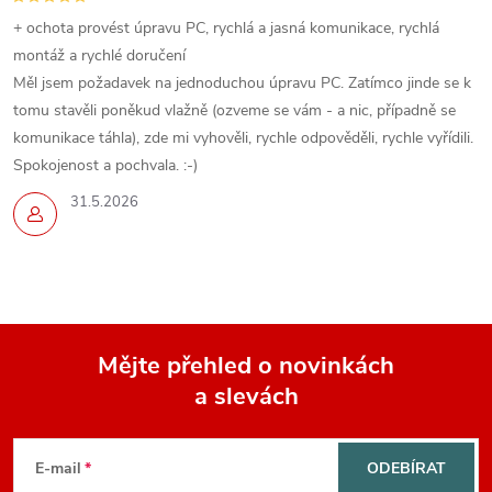
+ ochota provést úpravu PC, rychlá a jasná komunikace, rychlá
montáž a rychlé doručení
Měl jsem požadavek na jednoduchou úpravu PC. Zatímco jinde se k
tomu stavěli poněkud vlažně (ozveme se vám - a nic, případně se
komunikace táhla), zde mi vyhověli, rychle odpověděli, rychle vyřídili.
Spokojenost a pochvala. :-)
31.5.2026
Mějte přehled o novinkách
a slevách
Z
á
E-mail
ODEBÍRAT