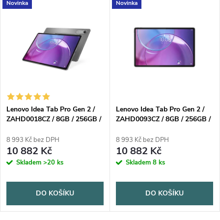
Novinka
Novinka
Lenovo Idea Tab Pro Gen 2 /
Lenovo Idea Tab Pro Gen 2 /
ZAHD0018CZ / 8GB / 256GB /
ZAHD0093CZ / 8GB / 256GB /
13" / 3,5K / IPS / 800nit /
13" / 3,5K / IPS / 800nit /
144Hz / touch / Pero /
144Hz / touch / matný /
8 993 Kč bez DPH
8 993 Kč bez DPH
13MP+8MP / 10200mAh /
13MP+8MP / 10200mAh /
10 882 Kč
10 882 Kč
Android 16 / šedá
Android 16 / šedá
Skladem
>20 ks
Skladem
8 ks
DO KOŠÍKU
DO KOŠÍKU