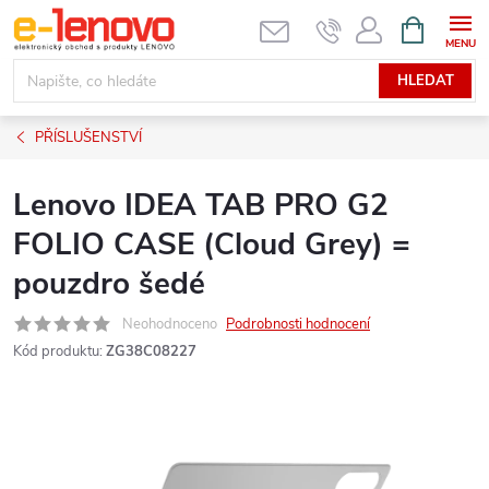
Přejít
NÁKUPNÍ
KOŠÍK
na
obsah
HLEDAT
PŘÍSLUŠENSTVÍ
Lenovo IDEA TAB PRO G2
FOLIO CASE (Cloud Grey) =
pouzdro šedé
Neohodnoceno
Podrobnosti hodnocení
Kód produktu:
ZG38C08227