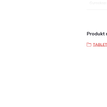
Gyroskop
:
Produkt n
TABLE