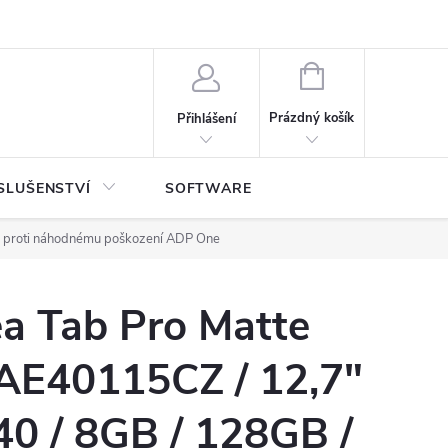
NÁKUPNÍ
KOŠÍK
Prázdný košík
Přihlášení
SLUŠENSTVÍ
SOFTWARE
 proti náhodnému poškození ADP One
a Tab Pro Matte
ZAE40115CZ / 12,7"
40 / 8GB / 128GB /