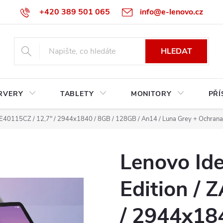
+420 389 501 065
info@e-lenovo.cz
HLEDAT
RVERY
TABLETY
MONITORY
PŘÍ
ZAE40115CZ / 12,7" / 2944x1840 / 8GB / 128GB / An14 / Luna Grey
+ Ochrana
Lenovo Ide
Edition / 
/ 2944x18