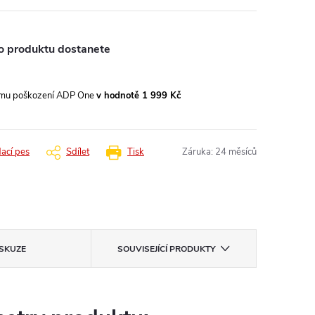
o produktu dostanete
ému poškození ADP One
v hodnotě 1 999 Kč
dací pes
Sdílet
Tisk
Záruka
:
24 měsíců
ISKUZE
SOUVISEJÍCÍ PRODUKTY