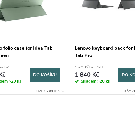
 folio case for Idea Tab
Lenovo keyboard pack for 
reen
Tab Pro
bez DPH
1 521 Kč bez DPH
Kč
1 840 Kč
DO KOŠÍKU
DO KO
adem
>20 ks
Skladem
>20 ks
Kód:
ZG38C05989
Kód:
Z