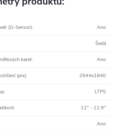
etry produktu:
etr (G-Sensor)
:
Ano
Šedá
měťových karet
:
Ano
ozlišení (pix)
:
2944x1840
yp
:
LTPS
elikost
:
12" - 12,9"
Ano