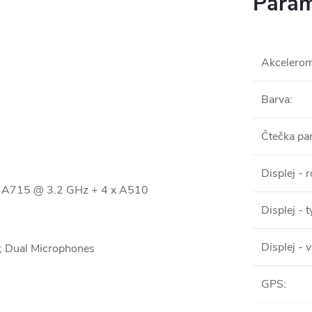
Param
Akcelerom
Barva
:
Čtečka pa
Displej - r
x A715 @ 3.2 GHz + 4 x A510
Displej - t
Displej - v
; Dual Microphones
GPS
: