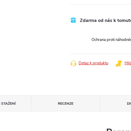
cena:
Zdarma od nás k tomut
Ochrana proti náhodn
Dotaz k produktu
Hlí
 STAŽENÍ
RECENZE
D