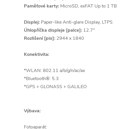
Paměťové karty:
MicroSD, exFAT Up to 1 TB
Displej:
Paper-like Anti-glare Display, LTPS
Úhlopříčka displeje [palce]:
12.7"
Rozlišení [pix]:
2944 x 1840
Konektivita:
*WLAN: 802.11 a/b/g/n/ac/ax
*Bluetooth®: 5.3
*GPS + GLONASS + GALILEO
Výbava:
Fotoaparát: