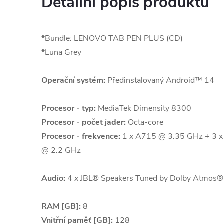
Detailní popis produktu
*Bundle: LENOVO TAB PEN PLUS (CD)
*Luna Grey
Operační systém:
Předinstalovaný Android™ 14
Procesor - typ:
MediaTek Dimensity 8300
Procesor - počet jader:
Octa-core
Procesor - frekvence:
1 x A715 @ 3.35 GHz + 3 
@ 2.2 GHz
Audio:
4 x JBL® Speakers Tuned by Dolby Atmos®
RAM [GB]:
8
Vnitřní paměť [GB]:
128