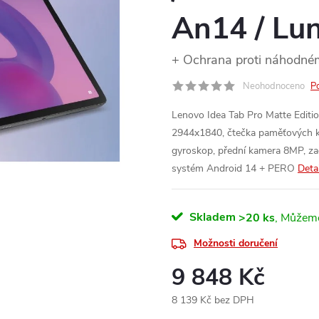
An14 / Lu
+ Ochrana proti náhodn
Neohodnoceno
P
Lenovo Idea Tab Pro Matte Editio
2944x1840, čtečka paměťových ka
gyroskop, přední kamera 8MP, za
systém Android 14 + PERO
Deta
Skladem
>20 ks
Možnosti doručení
9 848 Kč
8 139 Kč bez DPH
Měrná