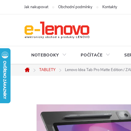
Přejít
Jak nakupovat
Obchodní podmínky
Kontakty
na
obsah
NOTEBOOKY
POČÍTAČE
SE
TABLETY
Lenovo Idea Tab Pro Matte Edition / 
Domů