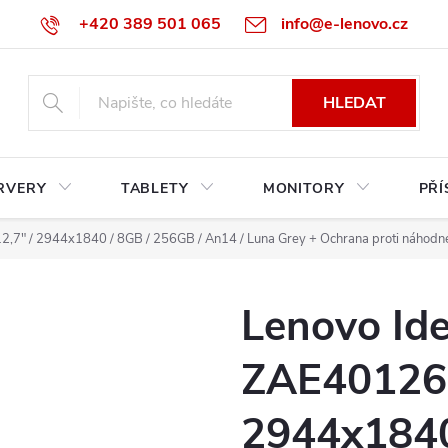
+420 389 501 065
info@e-lenovo.cz
HLEDAT
RVERY
TABLETY
MONITORY
PŘÍ
12,7" / 2944x1840 / 8GB / 256GB / An14 / Luna Grey
+ Ochrana proti náhod
Lenovo Ide
ZAE40126C
2944x1840