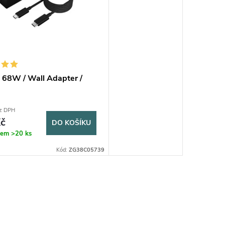
 68W / Wall Adapter /
z DPH
č
DO KOŠÍKU
dem
>20 ks
Kód:
ZG38C05739