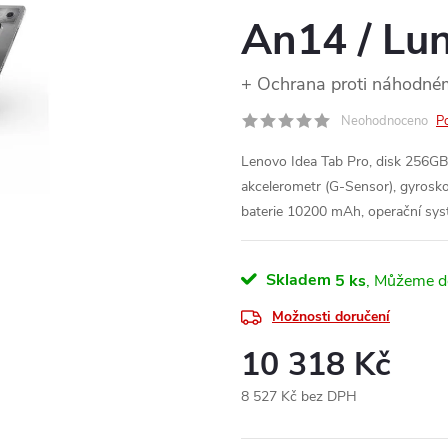
An14 / Lu
+ Ochrana proti náhodn
Neohodnoceno
P
Lenovo Idea Tab Pro, disk 256GB
akcelerometr (G-Sensor), gyrosk
baterie 10200 mAh, operační sy
Skladem
5 ks
Možnosti doručení
10 318 Kč
8 527 Kč bez DPH
Měrná
cena: