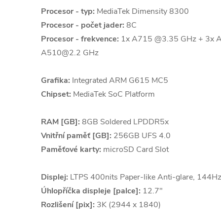
Procesor - typ:
MediaTek Dimensity 8300
Procesor - počet jader:
8C
Procesor - frekvence:
1x A715 @3.35 GHz + 3x 
A510@2.2 GHz
Grafika:
Integrated ARM G615 MC5
Chipset:
MediaTek SoC Platform
RAM [GB]:
8GB Soldered LPDDR5x
Vnitřní paměť [GB]:
256GB UFS 4.0
Paměťové karty:
microSD Card Slot
Displej:
LTPS 400nits Paper-like Anti-glare, 144H
Úhlopříčka displeje [palce]:
12.7"
Rozlišení [pix]:
3K (2944 x 1840)