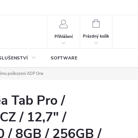
NÁKUPNÍ
KOŠÍK
Prázdný košík
Přihlášení
SLUŠENSTVÍ
SOFTWARE
nému poškození ADP One
a Tab Pro /
Z / 12,7" /
 / 8GB / 256GB /