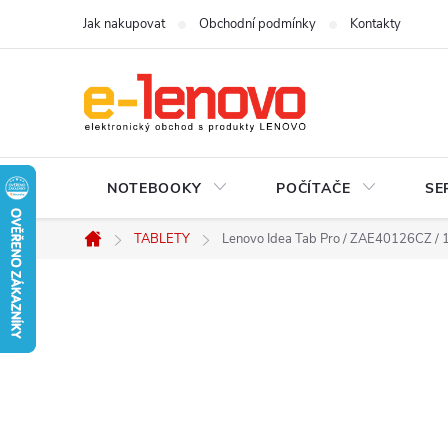
Přejít
Jak nakupovat
Obchodní podmínky
Kontakty
na
obsah
NOTEBOOKY
POČÍTAČE
SE
TABLETY
Lenovo Idea Tab Pro / ZAE40126CZ / 
Domů