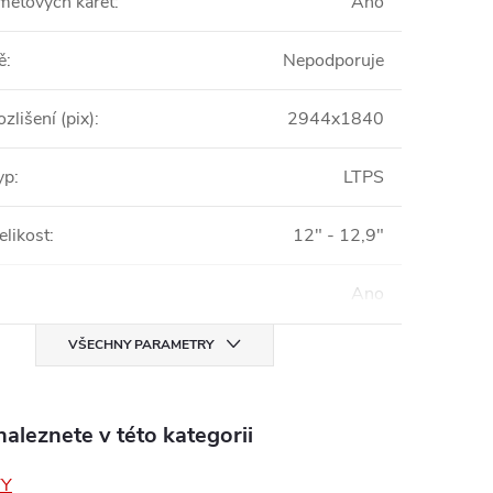
měťových karet
:
Ano
ě
:
Nepodporuje
ozlišení (pix)
:
2944x1840
yp
:
LTPS
elikost
:
12" - 12,9"
Ano
VŠECHNY PARAMETRY
aleznete v této kategorii
TY