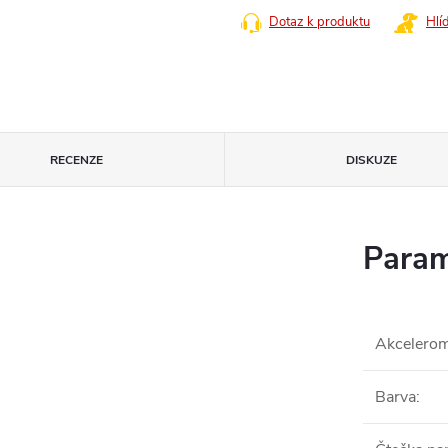
Dotaz k produktu
Hlí
RECENZE
DISKUZE
Param
Akcelerom
Barva
: