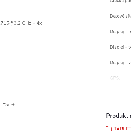
Čtečka pa
Datové sít
A715@3.2 GHz + 4x
Displej - r
Displej - t
Displej - v
GPS
:
z, Touch
Produkt n
TABLE