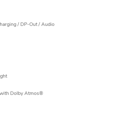
arging / DP-Out / Audio
ight
d with Dolby Atmos®