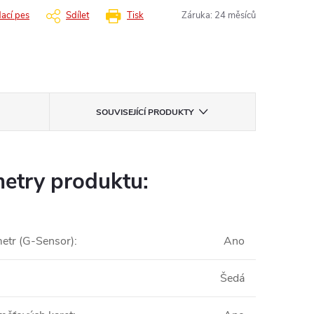
dací pes
Sdílet
Tisk
Záruka
:
24 měsíců
SOUVISEJÍCÍ PRODUKTY
etry produktu:
etr (G-Sensor)
:
Ano
Šedá