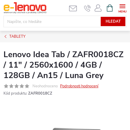
Přejít
NÁKUPNÍ
KOŠÍK
na
obsah
HLEDAT
TABLETY
Lenovo Idea Tab / ZAFR0018CZ
/ 11" / 2560x1600 / 4GB /
128GB / An15 / Luna Grey
Neohodnoceno
Podrobnosti hodnocení
Kód produktu:
ZAFR0018CZ