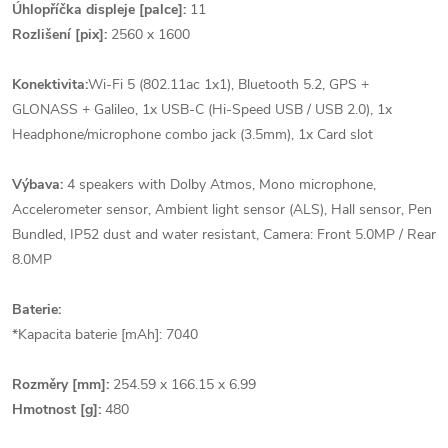
Úhlopříčka displeje [palce]:
11
Rozlišení [pix]:
2560 x 1600
Konektivita:
Wi-Fi 5 (802.11ac 1x1), Bluetooth 5.2, GPS +
GLONASS + Galileo, 1x USB-C (Hi-Speed USB / USB 2.0), 1x
Headphone/microphone combo jack (3.5mm), 1x Card slot
Výbava:
4 speakers with Dolby Atmos, Mono microphone,
Accelerometer sensor, Ambient light sensor (ALS), Hall sensor, Pen
Bundled, IP52 dust and water resistant, Camera: Front 5.0MP / Rear
8.0MP
Baterie:
*Kapacita baterie [mAh]: 7040
Rozměry [mm]:
254.59 x 166.15 x 6.99
Hmotnost [g]:
480