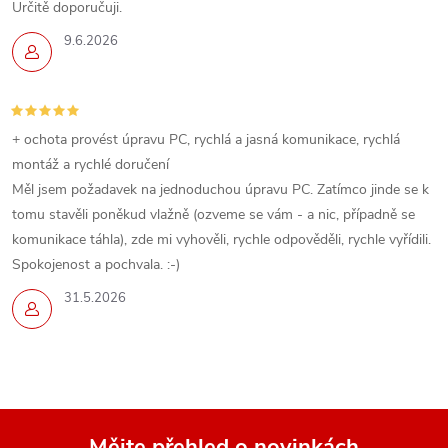
Určitě doporučuji.
9.6.2026
+ ochota provést úpravu PC, rychlá a jasná komunikace, rychlá
montáž a rychlé doručení
Měl jsem požadavek na jednoduchou úpravu PC. Zatímco jinde se k
tomu stavěli poněkud vlažně (ozveme se vám - a nic, případně se
komunikace táhla), zde mi vyhověli, rychle odpověděli, rychle vyřídili.
Spokojenost a pochvala. :-)
31.5.2026
Mějte přehled o novinkách