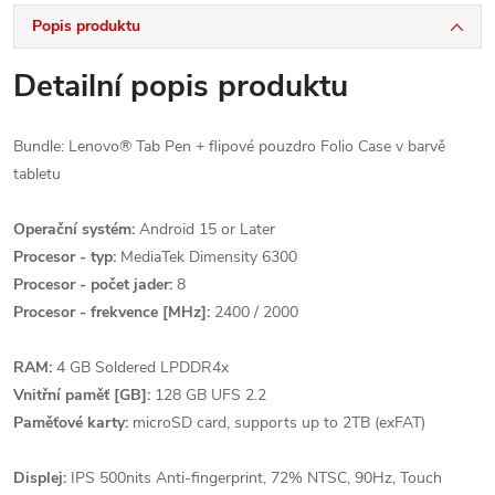
Popis produktu
Detailní popis produktu
Bundle: Lenovo® Tab Pen + flipové pouzdro Folio Case v barvě
tabletu
Operační systém:
Android 15 or Later
Procesor - typ:
MediaTek Dimensity 6300
Procesor - počet jader:
8
Procesor - frekvence [MHz]:
2400 / 2000
RAM:
4 GB Soldered LPDDR4x
Vnitřní paměť [GB]:
128 GB UFS 2.2
Paměťové karty:
microSD card, supports up to 2TB (exFAT)
Displej:
IPS 500nits Anti-fingerprint, 72% NTSC, 90Hz, Touch