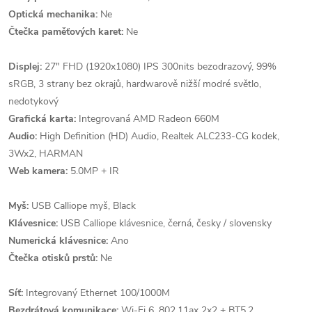
Optická mechanika:
Ne
Čtečka paměťových karet:
Ne
Displej:
27" FHD (1920x1080) IPS 300nits bezodrazový, 99%
sRGB, 3 strany bez okrajů, hardwarově nižší modré světlo,
nedotykový
Grafická karta:
Integrovaná AMD Radeon 660M
Audio:
High Definition (HD) Audio, Realtek ALC233-CG kodek,
3Wx2, HARMAN
Web kamera:
5.0MP + IR
Myš:
USB Calliope myš, Black
Klávesnice:
USB Calliope klávesnice, černá, česky / slovensky
Numerická klávesnice:
Ano
Čtečka otisků prstů:
Ne
Síť:
Integrovaný Ethernet 100/1000M
Bezdrátová komunikace:
Wi-Fi 6, 802.11ax 2x2 + BT5.2