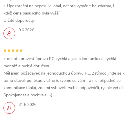
+ Upozornění na nepasujicí obal, ochota vyměnit ho zdarma, i
když cena pasujícího byla vyšší
Určitě doporučuji.
9.6.2026
+ ochota provést úpravu PC, rychlá a jasná komunikace, rychlá
montáž a rychlé doručení
Měl jsem požadavek na jednoduchou úpravu PC. Zatímco jinde se k
tomu stavěli poněkud vlažně (ozveme se vám - a nic, případně se
komunikace táhla), zde mi vyhověli, rychle odpověděli, rychle vyřídili.
Spokojenost a pochvala. :-)
31.5.2026