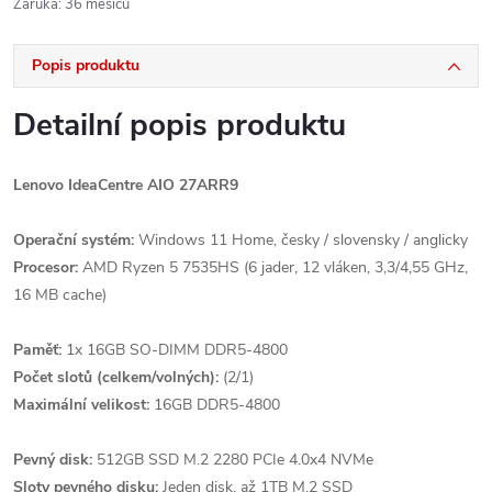
Záruka
:
36 měsíců
Popis produktu
Detailní popis produktu
Lenovo IdeaCentre AIO 27ARR9
Operační systém:
Windows 11 Home, česky / slovensky / anglicky
Procesor:
AMD Ryzen 5 7535HS (6 jader, 12 vláken, 3,3/4,55 GHz,
16 MB cache)
Paměť:
1x 16GB SO-DIMM DDR5-4800
Počet slotů (celkem/volných):
(2/1)
Maximální velikost:
16GB DDR5-4800
Pevný disk:
512GB SSD M.2 2280 PCIe 4.0x4 NVMe
Sloty pevného disku:
Jeden disk, až 1TB M.2 SSD