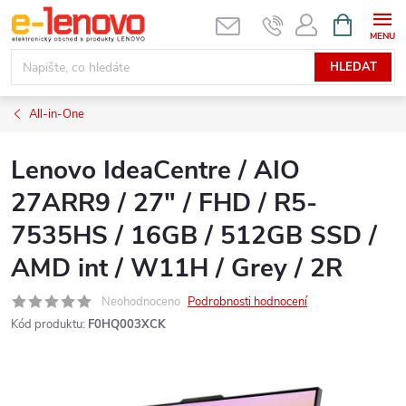
Přejít
NÁKUPNÍ
KOŠÍK
na
obsah
HLEDAT
All-in-One
Lenovo IdeaCentre / AIO
27ARR9 / 27" / FHD / R5-
7535HS / 16GB / 512GB SSD /
AMD int / W11H / Grey / 2R
Neohodnoceno
Podrobnosti hodnocení
Kód produktu:
F0HQ003XCK