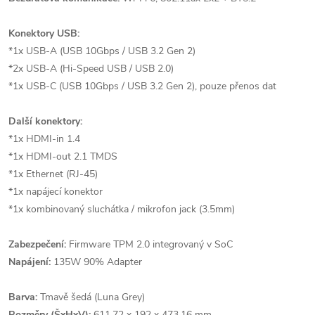
Konektory USB:
*1x USB-A (USB 10Gbps / USB 3.2 Gen 2)
*2x USB-A (Hi-Speed USB / USB 2.0)
*1x USB-C (USB 10Gbps / USB 3.2 Gen 2), pouze přenos dat
Další konektory:
*1x HDMI-in 1.4
*1x HDMI-out 2.1 TMDS
*1x Ethernet (RJ-45)
*1x napájecí konektor
*1x kombinovaný sluchátka / mikrofon jack (3.5mm)
Zabezpečení:
Firmware TPM 2.0 integrovaný v SoC
Napájení:
135W 90% Adapter
Barva:
Tmavě šedá (Luna Grey)
Rozměry (ŠxHxV):
611.72 x 192 x 473.16 mm