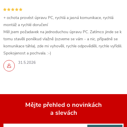
+ ochota provést úpravu PC, rychlá a jasná komunikace, rychlá
montáž a rychlé doručení
Měl jsem požadavek na jednoduchou úpravu PC. Zatímco jinde se k
tomu stavěli poněkud vlažně (ozveme se vám - a nic, případně se
komunikace táhla), zde mi vyhověli, rychle odpověděli, rychle vyřídili.
Spokojenost a pochvala. :-)
31.5.2026
Mějte přehled o novinkách
a slevách
Z