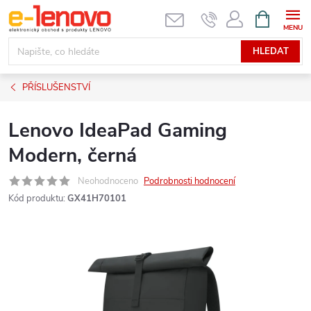
Přejít
NÁKUPNÍ
KOŠÍK
na
obsah
HLEDAT
PŘÍSLUŠENSTVÍ
Lenovo IdeaPad Gaming
Modern, černá
Neohodnoceno
Podrobnosti hodnocení
Kód produktu:
GX41H70101