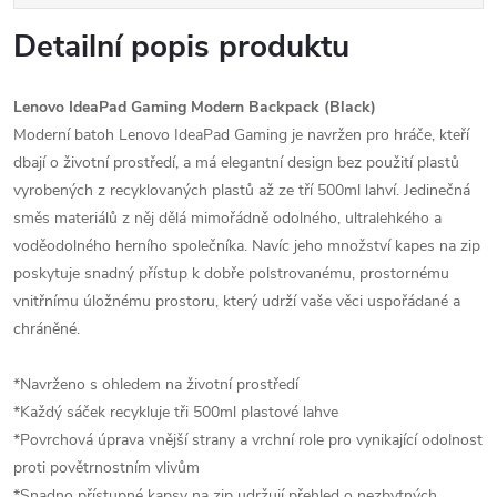
Detailní popis produktu
Lenovo IdeaPad Gaming Modern Backpack (Black)
Moderní batoh Lenovo IdeaPad Gaming je navržen pro hráče, kteří
dbají o životní prostředí, a má elegantní design bez použití plastů
vyrobených z recyklovaných plastů až ze tří 500ml lahví. Jedinečná
směs materiálů z něj dělá mimořádně odolného, ultralehkého a
voděodolného herního společníka. Navíc jeho množství kapes na zip
poskytuje snadný přístup k dobře polstrovanému, prostornému
vnitřnímu úložnému prostoru, který udrží vaše věci uspořádané a
chráněné.
*Navrženo s ohledem na životní prostředí
*Každý sáček recykluje tři 500ml plastové lahve
*Povrchová úprava vnější strany a vrchní role pro vynikající odolnost
proti povětrnostním vlivům
*Snadno přístupné kapsy na zip udržují přehled o nezbytných