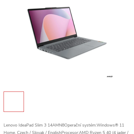
Lenovo IdeaPad Slim 3 14AMN8Operační systém:Windows® 11
Home, Czech / Slovak / EnglishProcesor:AMD Ryzen 5 40 (4 jader /