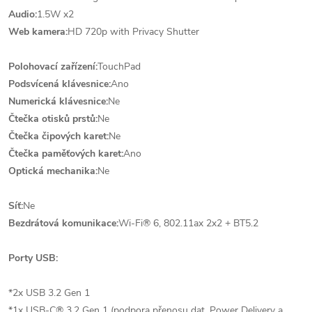
Audio:
1.5W x2
Web kamera:
HD 720p with Privacy Shutter
Polohovací zařízení:
TouchPad
Podsvícená klávesnice:
Ano
Numerická klávesnice:
Ne
Čtečka otisků prstů:
Ne
Čtečka čipových karet:
Ne
Čtečka paměťových karet:
Ano
Optická mechanika:
Ne
Síť:
Ne
Bezdrátová komunikace:
Wi-Fi® 6, 802.11ax 2x2 + BT5.2
Porty USB:
*2x USB 3.2 Gen 1
*1x USB-C® 3.2 Gen 1 (podpora přenosu dat, Power Delivery a