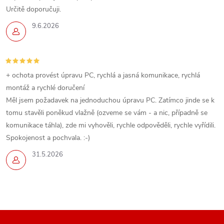
Určitě doporučuji.
9.6.2026
+ ochota provést úpravu PC, rychlá a jasná komunikace, rychlá
montáž a rychlé doručení
Měl jsem požadavek na jednoduchou úpravu PC. Zatímco jinde se k
tomu stavěli poněkud vlažně (ozveme se vám - a nic, případně se
komunikace táhla), zde mi vyhověli, rychle odpověděli, rychle vyřídili.
Spokojenost a pochvala. :-)
31.5.2026