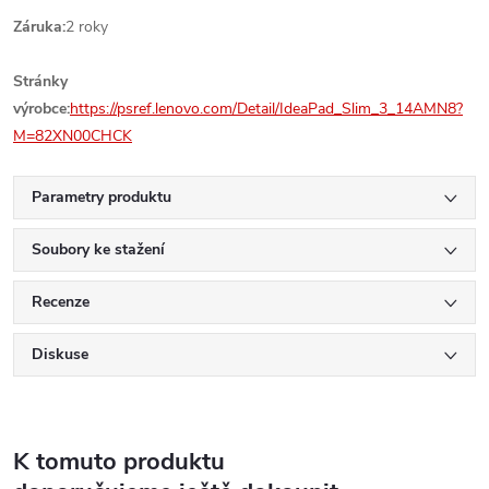
Záruka:
2 roky
Stránky
výrobce:
https://psref.lenovo.com/Detail/IdeaPad_Slim_3_14AMN8?
M=82XN00CHCK
Parametry produktu
Soubory ke stažení
Recenze
Diskuse
K tomuto produktu