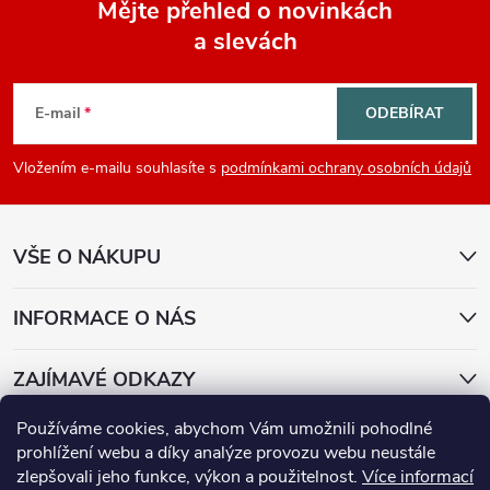
Mějte přehled o novinkách
a slevách
Z
á
E-mail
ODEBÍRAT
p
Vložením e-mailu souhlasíte s
podmínkami ochrany osobních údajů
a
VŠE O NÁKUPU
t
í
INFORMACE O NÁS
ZAJÍMAVÉ ODKAZY
Používáme cookies, abychom Vám umožnili pohodlné
Přijímáme online platby
prohlížení webu a díky analýze provozu webu neustále
zlepšovali jeho funkce, výkon a použitelnost.
Více informací