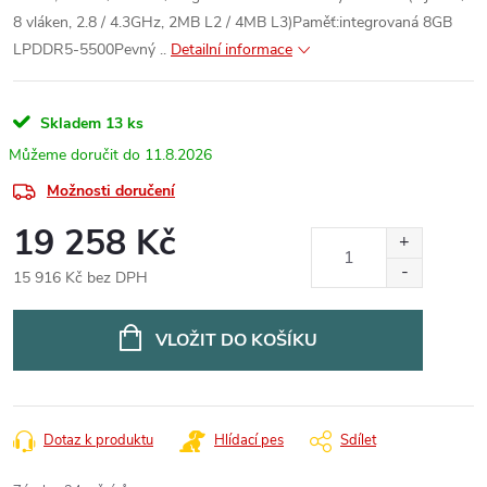
8 vláken, 2.8 / 4.3GHz, 2MB L2 / 4MB L3)Paměť:integrovaná 8GB
LPDDR5-5500Pevný ..
Detailní informace
Skladem
13 ks
11.8.2026
Možnosti doručení
19 258 Kč
15 916 Kč bez DPH
Měrná
cena:
VLOŽIT DO KOŠÍKU
Dotaz k produktu
Hlídací pes
Sdílet