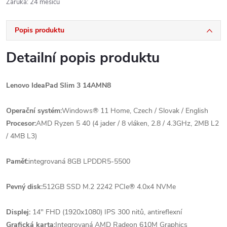
Záruka
:
24 měsíců
Popis produktu
Detailní popis produktu
Lenovo IdeaPad Slim 3 14AMN8
Operační systém:
Windows® 11 Home, Czech / Slovak / English
Procesor:
AMD Ryzen 5 40 (4 jader / 8 vláken, 2.8 / 4.3GHz, 2MB L2
/ 4MB L3)
Paměť:
integrovaná 8GB LPDDR5-5500
Pevný disk:
512GB SSD M.2 2242 PCIe® 4.0x4 NVMe
Displej:
14" FHD (1920x1080) IPS 300 nitů, antireflexní
Grafická karta:
Integrovaná AMD Radeon 610M Graphics