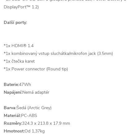
DisplayPort™ 1.2)
Další porty:
*1x HDMI® 1.4
*1x kombinovaný vstup sluchátka/mikrofon jack (3.5mm)
*1x čtečka karet
*1x Power connector (Round tip)
Baterie:
47Wh
Napájení:
Nemá adaptér
Barva:
Šedá (Arctic Grey)
Materiál:
PC-ABS
Rozměry:
324.3 x 213.8 x 17.9 mm
Hmotnost:
Od 1,37kg