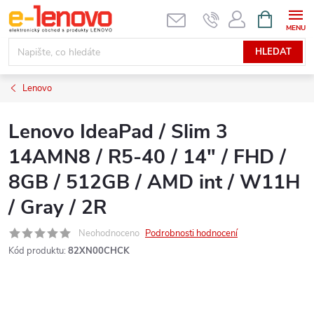
Přejít
NÁKUPNÍ
KOŠÍK
na
obsah
HLEDAT
Lenovo
Lenovo IdeaPad / Slim 3
14AMN8 / R5-40 / 14" / FHD /
8GB / 512GB / AMD int / W11H
/ Gray / 2R
Neohodnoceno
Podrobnosti hodnocení
Kód produktu:
82XN00CHCK